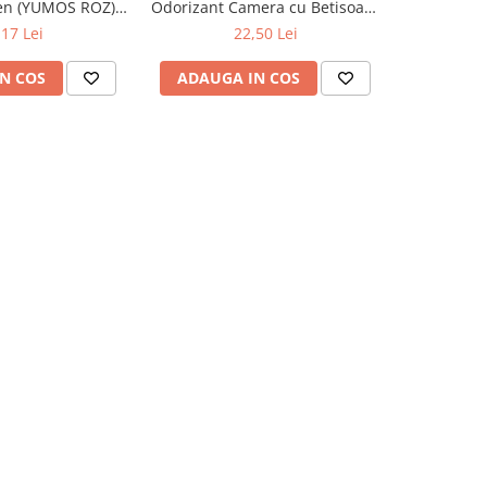
en (YUMOS ROZ)
Odorizant Camera cu Betisoare
Betisoare
60 ml
Intense Vibe 125 ml
Ta
,17 Lei
22,50 Lei
N COS
ADAUGA IN COS
ADAUG