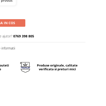
t produs
A IN COS
e ajutor?
0769 398 805
informatii
puteti
Produse originale, calitate
e
verificata si preturi mici