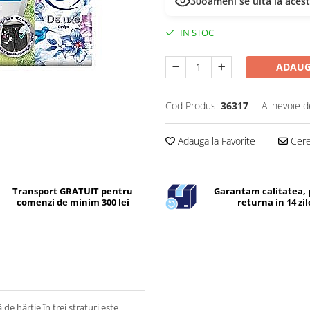
30
oameni se uită la aces
IN STOC
ADAUG
Cod Produs:
36317
Ai nevoie d
Adauga la Favorite
Cere 
Transport GRATUIT pentru
Garantam calitatea, 
comenzi de minim 300 lei
returna in 14 zil
 de hârtie în trei straturi este