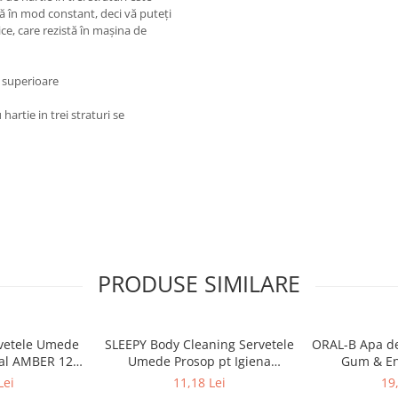
că în mod constant, deci vă puteţi
e, care rezistă în mașina de
ă superioare
hartie in trei straturi se
PRODUSE SIMILARE
vetele Umede
SLEEPY Body Cleaning Servetele
ORAL-B Apa de
tal AMBER 120
Umede Prosop pt Igiena
Gum & En
c
Corporala Sensitive XL 50 buc
Lei
11,18 Lei
19