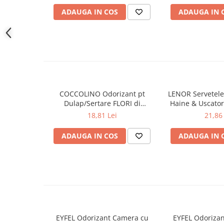
ADAUGA IN COS
ADAUGA IN 
Gel de dus
Igiena orala
Ingrijire intima
Lotiune de corp
Produse pentru ras
Sapunuri
Spuma de baie
COCCOLINO Odorizant pt
LENOR Servetele
Dulap/Sertare FLORI di
Haine & Uscato
Ingrijirea parului
PRIMAVERA 3 buc
AWAKENING
18,81 Lei
21,86 
Balsam de par
Fixativ si spuma de par
ADAUGA IN COS
ADAUGA IN 
Masca & Gel de par
Sampon
Vopsea de par
Servetele Umede & Uscate
Ingrijire copii
Ingrijire copii
EYFEL Odorizant Camera cu
EYFEL Odoriza
Cosmetice copii