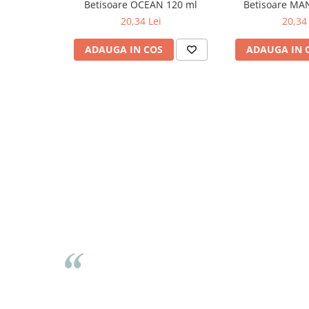
Betisoare OCEAN 120 ml
Betisoare MA
Odorizante
20,34 Lei
20,34 
Odorizante
ADAUGA IN COS
ADAUGA IN 
Aer Conditionat
Baie
Camera
Lumanari Parfumate
Masina
Deodorante & Parfumuri
Deodorante & Parfumuri
Parfumuri
Roll-on
Spray
Stick
Casete cadou
Casete cadou