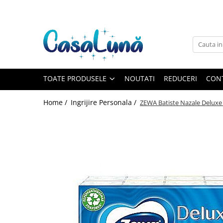
Toate Produsele
Gamma D'ORO
Gamma D'ORO
Gamma D'ORO Odorizant Cu
TOATE PRODUSELE
NOUTATI
REDUCERI
CON
Betisoare 120 ml
EYFEL
Home /
Ingrijire Personala /
ZEWA Batiste Nazale Deluxe 
EYFEL
EYFEL Odorizant Auto 10 ml
EYFEL Odorizant Camera cu
Betisoare 120 ml
EYFEL Spray Odorizant 400 ml
LORIS
LORIS
LORIS Odorizant cu Betisoare 120
ml