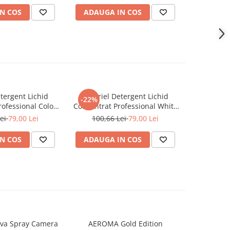
N COS
ADAUGA IN COS
ADAUG
tergent Lichid
A+ Ariel Detergent Lichid
LENOR D
-22%
-30%
ofessional Color
Concentrat Professional White
Allin1 PO
102 Spalari)
4.62 L (102 Spalari)
Awak
Lei
79,00 Lei
100,66 Lei
79,00 Lei
66,0
N COS
ADAUGA IN COS
ADAUG
va Spray Camera
AEROMA Gold Edition
EYFEL Od