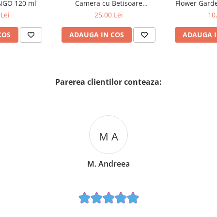
NGO 120 ml
Camera cu Betisoare
Flower Gard
MADEMOSELLE 120 ml
2
Lei
25,00 Lei
10
COS
ADAUGA IN COS
ADAUGA I
Parerea clientilor conteaza:
M A
M. Andreea