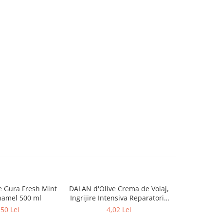
 Gura Fresh Mint
DALAN d'Olive Crema de Voiaj,
DETTO
amel 500 ml
Ingrijire Intensiva Reparatorie
Antibacte
72H de Hidratare pt Maini si
,50 Lei
4,02 Lei
Corp 20 ml