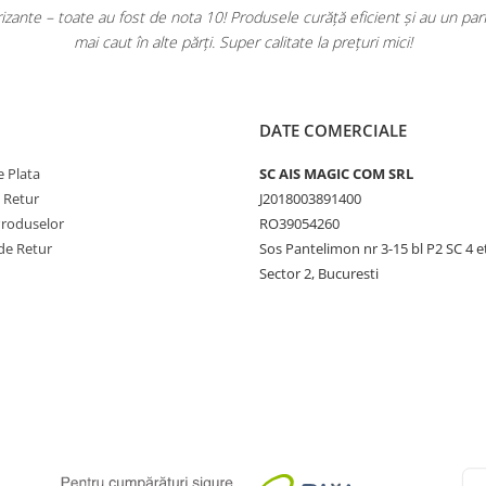
ante – toate au fost de nota 10! Produsele curăță eficient și au un pa
mai caut în alte părți. Super calitate la prețuri mici!
DATE COMERCIALE
 Plata
SC AIS MAGIC COM SRL
e Retur
J2018003891400
Produselor
RO39054260
de Retur
Sos Pantelimon nr 3-15 bl P2 SC 4 e
Sector 2, Bucuresti