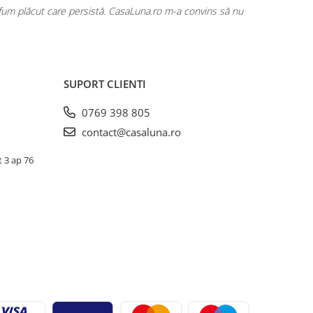
rfum plăcut care persistă. CasaLuna.ro m-a convins să nu
Cumpăr fre
SUPORT CLIENTI
0769 398 805
contact@casaluna.ro
t 3 ap 76