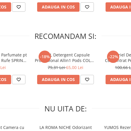
COS
ADAUGA IN COS
ADAUGA I
RECOMANDAM SI:
 Parfumate pt
ARIEL Detergent Capsule
A+ Ariel De
-18%
-22%
r Rufe SPRING
Professional Allin1 Pods COLOR
Concentrat Pr
 34 buc
60 buc
4.62 L (
Lei
79,31 Lei
65,00 Lei
100,66 
COS
ADAUGA IN COS
ADAUGA I
NU UITA DE:
nt Camera cu
LA ROMA NICHE Odorizant
YUMOS Rezer