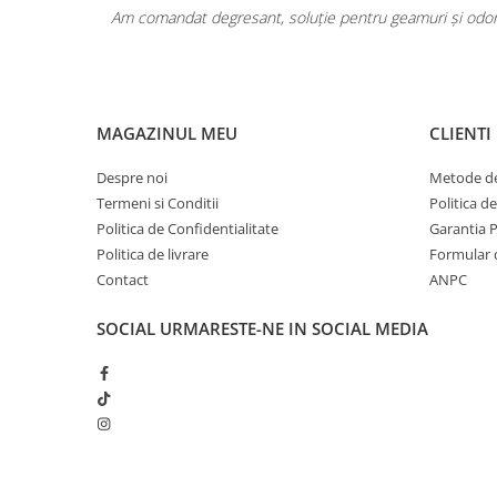
Pentru COPIL
area a fost
Am comandat degresant, soluție pentru geamuri și odoriz
Pentru EA
Pentru EL
Cosmetice Auto
Pet Shop
MAGAZINUL MEU
CLIENTI
Covoare & Tapiterii
Despre noi
Metode de
Termeni si Conditii
Politica d
Politica de Confidentialitate
Garantia 
Politica de livrare
Formular 
Contact
ANPC
SOCIAL
URMARESTE-NE IN SOCIAL MEDIA