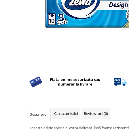
Detergent Rufe
Detergent Rufe
Anticalcar
Apret & solutii speciale
Balsam rufe
Detergent lichid
Detergent pudra
Inalbitor
Parfum de rufe
Plata online securizata sau
Solutie de intretinere textile
numerar la livrare
Solutii de scos pete
Tablete & Capsule
Produse Dezinfectante-
Antibacteriene
Caracteristici
Review-uri
(0)
Descriere
Produse de uz casnic
Produse de uz casnic
Această ediţie specială, extra delicată, însă foarte rezistentă