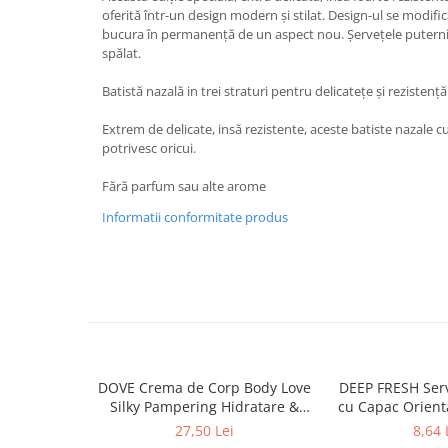
oferită într-un design modern şi stilat. Design-ul se modifi
Baie
bucura în permanenţă de un aspect nou. Șervețele puternic
Bucatarie
spălat.
Combaterea Insectelor
Batistă nazală in trei straturi pentru delicateţe şi rezistenţ
Daunatoare
Extrem de delicate, insă rezistente, aceste batiste nazale cu 
Diverse produse de uz casnic
potrivesc oricui.
Geamuri
Fără parfum sau alte arome
Mobilier
Informatii conformitate produs
Pardoseli
Saci Menajeri
Servetele Umede Multisuprfete
Ingrijire Personala
Ingrijire Personala
Ingrijirea corpului
DOVE Crema de Corp Body Love
DEEP FRESH Ser
Bureti/Perie
Silky Pampering Hidratare &
cu Capac Orien
Crema
Nutritie 300 ml
bu
27,50 Lei
8,64 
Deo Incaltaminte