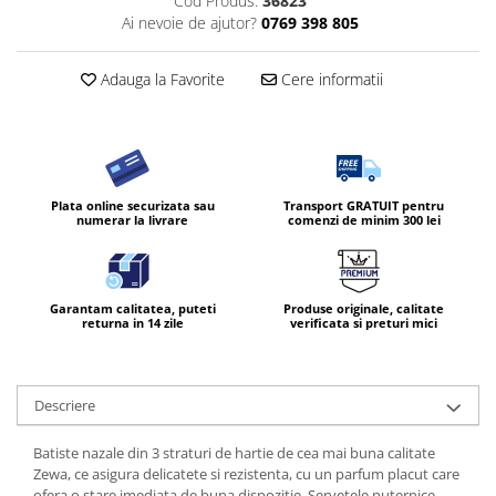
Cod Produs:
36823
Ai nevoie de ajutor?
0769 398 805
Adauga la Favorite
Cere informatii
Plata online securizata sau
Transport GRATUIT pentru
numerar la livrare
comenzi de minim 300 lei
Garantam calitatea, puteti
Produse originale, calitate
returna in 14 zile
verificata si preturi mici
Descriere
Batiste nazale din 3 straturi de hartie de cea mai buna calitate
Zewa, ce asigura delicatete si rezistenta, cu un parfum placut care
ofera o stare imediata de buna dispozitie. Servetele puternice,