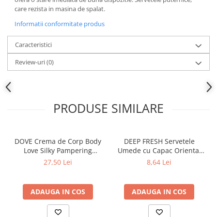
care rezista in masina de spalat.
Informatii conformitate produs
Caracteristici
Review-uri
(0)
PRODUSE SIMILARE
DOVE Crema de Corp Body
DEEP FRESH Servetele
Love Silky Pampering
Umede cu Capac Oriental
Hidratare & Nutritie 300 ml
AMBER 120 buc
27,50 Lei
8,64 Lei
ADAUGA IN COS
ADAUGA IN COS