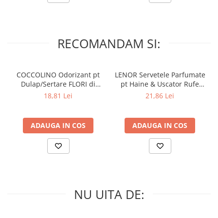
RECOMANDAM SI:
COCCOLINO Odorizant pt
LENOR Servetele Parfumate
Dulap/Sertare FLORI di
pt Haine & Uscator Rufe
PRIMAVERA 3 buc
SPRING AWAKENING 34 buc
18,81 Lei
21,86 Lei
ADAUGA IN COS
ADAUGA IN COS
NU UITA DE: