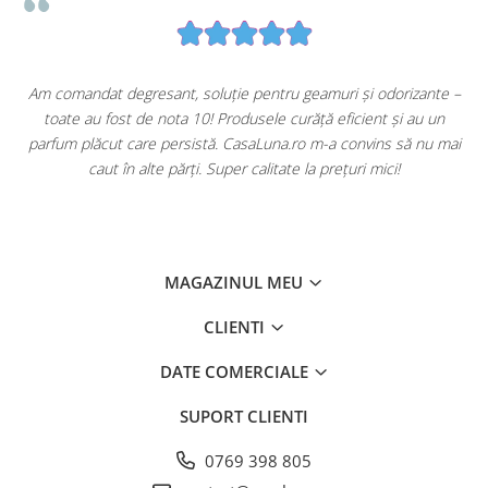
u
Am comandat degresant, soluție pentru geamuri și odorizante –
toate au fost de nota 10! Produsele curăță eficient și au un
ă
parfum plăcut care persistă. CasaLuna.ro m-a convins să nu mai
caut în alte părți. Super calitate la prețuri mici!
MAGAZINUL MEU
CLIENTI
DATE COMERCIALE
SUPORT CLIENTI
0769 398 805