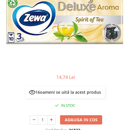
Masca & Gel de par
Sampon
Vopsea de par
Servetele Umede & Uscate
14,74 Lei
16
oameni se uită la acest produs
IN STOC
ADAUGA IN COS