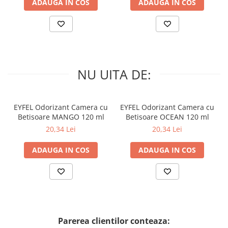
ADAUGA IN COS
ADAUGA IN COS
Experimentați puterea naturii și dezvăluie cel mai încrezător și
strălucitor zâmbet al tău cu XOC Purple Polishing Tooth Powder.
NU UITA DE:
EYFEL Odorizant Camera cu
EYFEL Odorizant Camera cu
Betisoare MANGO 120 ml
Betisoare OCEAN 120 ml
20,34 Lei
20,34 Lei
ADAUGA IN COS
ADAUGA IN COS
Parerea clientilor conteaza: