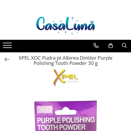
Toate Produsele
Gamma D'ORO
Gamma D'ORO Odorizant Cu
Betisoare 120 ml
EYFEL
XPEL XOC Pudra pt Albirea Dintilor Purple
EYFEL Odorizant Auto 10 ml
Polishing Tooth Powder 30 g
EYFEL Odorizant Camera cu
Betisoare 120 ml
EYFEL Spray Odorizant 400 ml
LORIS
LORIS Odorizant cu Betisoare 120
ml
Detergent Rufe
Anticalcar