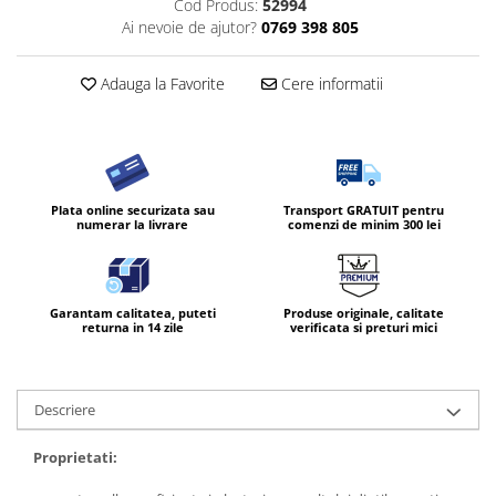
Cod Produs:
52994
Ai nevoie de ajutor?
0769 398 805
Diverse produse de uz casnic
Geamuri
Adauga la Favorite
Cere informatii
Mobilier
Pardoseli
Saci Menajeri
Servetele Umede Multisuprfete
Plata online securizata sau
Transport GRATUIT pentru
numerar la livrare
comenzi de minim 300 lei
Ingrijire Personala
Ingrijirea corpului
Bureti/Perie
Garantam calitatea, puteti
Produse originale, calitate
Crema
returna in 14 zile
verificata si preturi mici
Deo Incaltaminte
Gel de dus
Descriere
Igiena orala
Ingrijire intima
Proprietati:
Lotiune de corp