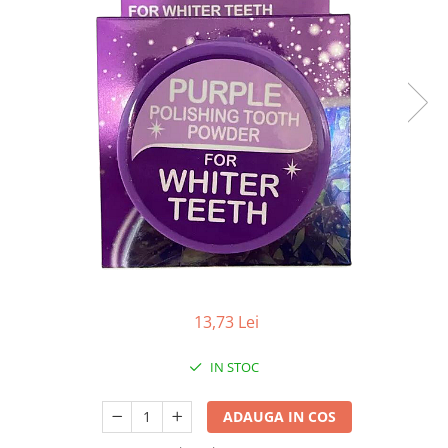
Apret & solutii speciale
Balsam rufe
Detergent lichid
Detergent pudra
Inalbitor
Parfum de rufe
Solutie de intretinere textile
Solutii de scos pete
Tablete & Capsule
Produse Dezinfectante-
Antibacteriene
13,73 Lei
Produse de uz casnic
Baie
IN STOC
Bucatarie
ADAUGA IN COS
Combaterea Insectelor
Daunatoare