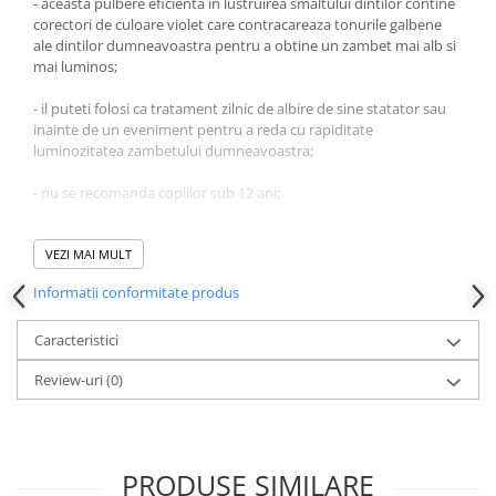
Produse pentru ras
- aceasta pulbere eficienta in lustruirea smaltului dintilor contine
corectori de culoare violet care contracareaza tonurile galbene
Sapunuri
ale dintilor dumneavoastra pentru a obtine un zambet mai alb si
Spuma de baie
mai luminos;
Ingrijirea parului
- il puteti folosi ca tratament zilnic de albire de sine statator sau
Balsam de par
inainte de un eveniment pentru a reda cu rapiditate
luminozitatea zambetului dumneavoastra;
Fixativ si spuma de par
Masca & Gel de par
- nu se recomanda copiilor sub 12 ani;
Sampon
- produs vegan, netestat pe animale.
Vopsea de par
VEZI MAI MULT
Servetele Umede & Uscate
Mod de utilizare:
Informatii conformitate produs
Ingrijire copii
1. Folositi lingura pentru a aplica o mica cantitate de pulbere pe
Cosmetice copii
periuta de dinti umeda.
Caracteristici
Odorizante
Review-uri
(0)
2. Periati-va dintii usor pentru 30 de secunde.
Aer Conditionat
3. Clatiti bine gura cu apa pentru a obtine un zambet mai alb.
Baie
Camera
Ingrediente:
PRODUSE SIMILARE