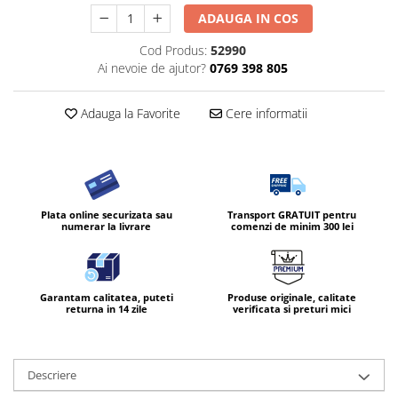
ADAUGA IN COS
Cod Produs:
52990
Ai nevoie de ajutor?
0769 398 805
Adauga la Favorite
Cere informatii
Plata online securizata sau
Transport GRATUIT pentru
numerar la livrare
comenzi de minim 300 lei
Garantam calitatea, puteti
Produse originale, calitate
returna in 14 zile
verificata si preturi mici
Descriere