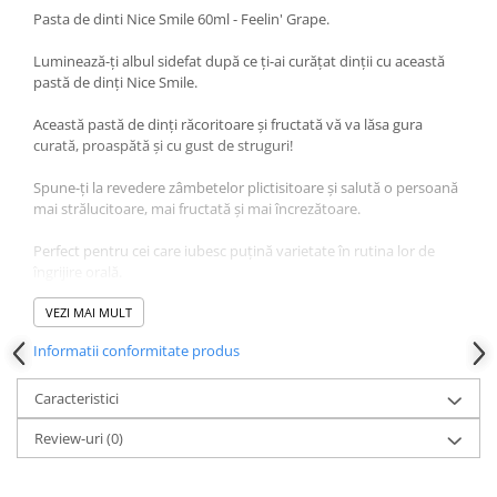
Pasta de dinti Nice Smile 60ml - Feelin' Grape.
Luminează-ți albul sidefat după ce ți-ai curățat dinții cu această
pastă de dinți Nice Smile.
Această pastă de dinți răcoritoare și fructată vă va lăsa gura
curată, proaspătă și cu gust de struguri!
Spune-ți la revedere zâmbetelor plictisitoare și salută o persoană
mai strălucitoare, mai fructată și mai încrezătoare.
Perfect pentru cei care iubesc puțină varietate în rutina lor de
îngrijire orală.
Prospețime de lungă durată: Fiecare aromă este concepută
VEZI MAI MULT
pentru a vă menține gura curată, proaspătă și revitalizată pe tot
Informatii conformitate produs
parcursul zilei. Formulele naturale inspirate din fructe oferă o
senzație de respirație proaspătă care durează mult timp după
periaj.
Caracteristici
Review-uri
(0)
Curățare eficientă: Această pastă de dinți este formulată pentru a
lupta împotriva cariilor, a plăcii și a respirației urât mirositoare, în
timp ce vă curăță ușor dinții și gingiile. Formula sa non-abrazivă