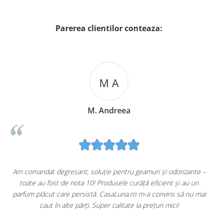
Parerea clientilor conteaza:
M A
M. Andreea
u
Am comandat degresant, soluție pentru geamuri și odorizante –
toate au fost de nota 10! Produsele curăță eficient și au un
ă
parfum plăcut care persistă. CasaLuna.ro m-a convins să nu mai
caut în alte părți. Super calitate la prețuri mici!