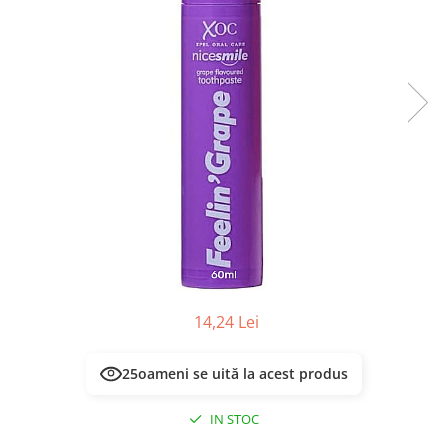
Masca & Gel de par
Sampon
Vopsea de par
Servetele Umede & Uscate
14,24 Lei
25
oameni se uită la acest produs
IN STOC