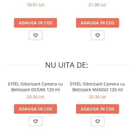
PRIMAVERA 3 buc
SPRING AWAKENING 34 buc
ecologic, ajutându-vă să vă păstrați zâmbetul proaspăt, în timp ce
18,81 Lei
21,86 Lei
aveți grijă de mediu.
ADAUGA IN COS
ADAUGA IN COS
NU UITA DE:
EYFEL Odorizant Camera cu
EYFEL Odorizant Camera cu
Betisoare OCEAN 120 ml
Betisoare MANGO 120 ml
20,34 Lei
20,34 Lei
ADAUGA IN COS
ADAUGA IN COS