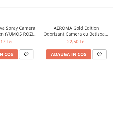
va Spray Camera
AEROMA Gold Edition
EYFEL Od
en (YUMOS ROZ)
Odorizant Camera cu Betisoare
Betisoare
60 ml
Intense Vibe 125 ml
Ta
,17 Lei
22,50 Lei
N COS
ADAUGA IN COS
ADAUG