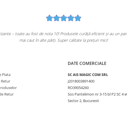
ante – toate au fost de nota 10! Produsele curăță eficient și au un pa
mai caut în alte părți. Super calitate la prețuri mici!
DATE COMERCIALE
 Plata
SC AIS MAGIC COM SRL
e Retur
J2018003891400
Produselor
RO39054260
de Retur
Sos Pantelimon nr 3-15 bl P2 SC 4 e
Sector 2, Bucuresti