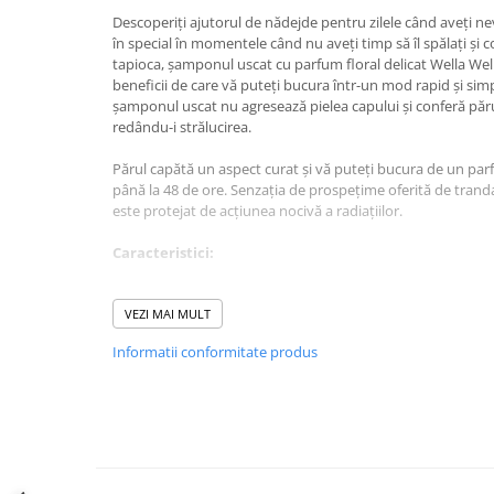
Descoperiți ajutorul de nădejde pentru zilele când aveți ne
Diverse produse de uz casnic
în special în momentele când nu aveți timp să îl spălați și 
Geamuri
tapioca, șamponul uscat cu parfum floral delicat Wella Wel
beneficii de care vă puteți bucura într-un mod rapid și simp
Mobilier
șamponul uscat nu agresează pielea capului și conferă păru
redându-i strălucirea.
Pardoseli
Saci Menajeri
Părul capătă un aspect curat și vă puteți bucura de un par
până la 48 de ore. Senzația de prospețime oferită de trandaf
Servetele Umede Multisuprfete
este protejat de acțiunea nocivă a radiațiilor.
Ingrijire Personala
Caracteristici:
Ingrijirea corpului
absoarbe excesul de sebum și alte impurități
Bureti/Perie
VEZI MAI MULT
protejează părul și culoarea lui de razele UV
Crema
reîmprospătează instant părul
Informatii conformitate produs
Deo Incaltaminte
menține senzația de păr curat
parfumează până la 48 de ore
Gel de dus
efect delicat asupra scalpului
Igiena orala
conferă un volum deosebit
Ingrijire intima
fără reziduuri vizibile
nu usucă părul
Lotiune de corp
ușor de folosit