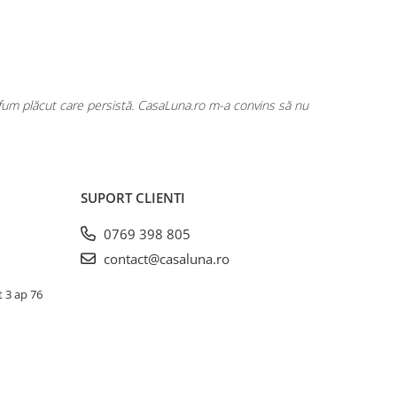
rfum plăcut care persistă. CasaLuna.ro m-a convins să nu
Cumpăr fre
SUPORT CLIENTI
0769 398 805
contact@casaluna.ro
t 3 ap 76