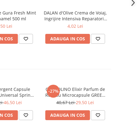
 Gura Fresh Mint
DALAN d'Olive Crema de Voiaj,
ORAL-B Cl
-42%
amel 500 ml
Ingrijire Intensiva Reparatorie
Manual
72H de Hidratare pt Maini si
Magnetic, 
,50 Lei
4,02 Lei
25,0
Corp 20 ml
N COS
ADAUGA IN COS
ADAUG
rgent Capsule
COCCOLINO Elixir Parfum de
DASH De
-27%
Universal Spring
Rufe cu Microcapsule GREEN
Univers
ing 38 buc
SPA 342 ml
Muschi
ei
46,50 Lei
40,67 Lei
29,50 Lei
N COS
ADAUGA IN COS
ADAUG