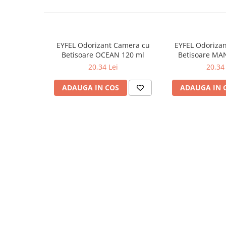
Lumanari Parfumate
Masina
Deodorante & Parfumuri
Parfumuri
EYFEL Odorizant Camera cu
EYFEL Odoriza
Betisoare OCEAN 120 ml
Betisoare MA
Roll-on
20,34 Lei
20,34 
Spray
ADAUGA IN COS
ADAUGA IN 
Stick
Casete cadou
Pentru COPIL
Pentru EA
Pentru EL
Cosmetice Auto
Pet Shop
Covoare & Tapiterii