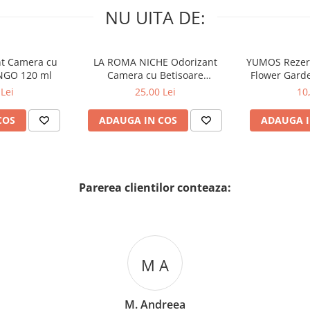
NU UITA DE:
nt Camera cu
LA ROMA NICHE Odorizant
YUMOS Rezer
NGO 120 ml
Camera cu Betisoare
Flower Gard
MADEMOSELLE 120 ml
2
Lei
25,00 Lei
10
COS
ADAUGA IN COS
ADAUGA I
Parerea clientilor conteaza:
M A
M. Andreea