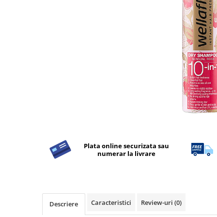
Apret & solutii speciale
Balsam rufe
Detergent lichid
Detergent pudra
Inalbitor
Parfum de rufe
Solutie de intretinere textile
Solutii de scos pete
Tablete & Capsule
Produse Dezinfectante-
Plata online securizata sau
Antibacteriene
numerar la livrare
Produse de uz casnic
Baie
Bucatarie
Caracteristici
Review-uri
(0)
Descriere
Combaterea Insectelor
Daunatoare