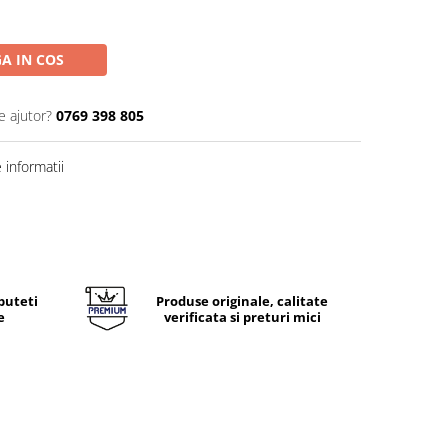
A IN COS
e ajutor?
0769 398 805
informatii
puteti
Produse originale, calitate
e
verificata si preturi mici