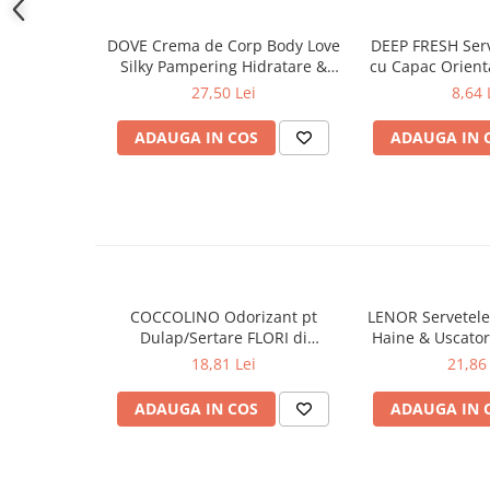
Produse pentru ras
finisaj natural
Sapunuri
Ingrediente:
DOVE Crema de Corp Body Love
DEEP FRESH Ser
Spuma de baie
Silky Pampering Hidratare &
cu Capac Orien
amidon de tapioca natural
Nutritie 300 ml
bu
Ingrijirea parului
27,50 Lei
8,64 
Aplicare:
Balsam de par
Agitați energic și apoi pulverizați de la o distanță de aproa
ADAUGA IN COS
ADAUGA IN 
Fixativ si spuma de par
face în special la rădăcină, pe mai multe secțiuni de păr. Ma
pieptănați excesul dacă este nevoie.
Masca & Gel de par
Sampon
Vopsea de par
Servetele Umede & Uscate
Ingrijire copii
COCCOLINO Odorizant pt
LENOR Servetele
Cosmetice copii
Dulap/Sertare FLORI di
Haine & Uscato
PRIMAVERA 3 buc
AWAKENING
Odorizante
18,81 Lei
21,86 
Aer Conditionat
ADAUGA IN COS
ADAUGA IN 
Baie
Camera