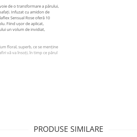
voie de o transformare a părului,
coafați. Infuzat cu amidon de
laflex Sensual Rose oferă 10
lu. Fiind ușor de aplicat,
lui un volum de invidiat,
fum floral, superb, ce se menține
iri vă va însoți, în timp ce părul
PRODUSE SIMILARE