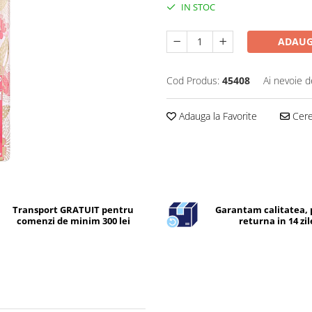
IN STOC
ADAUG
Cod Produs:
45408
Ai nevoie d
Adauga la Favorite
Cere 
Transport GRATUIT pentru
Garantam calitatea, 
comenzi de minim 300 lei
returna in 14 zil