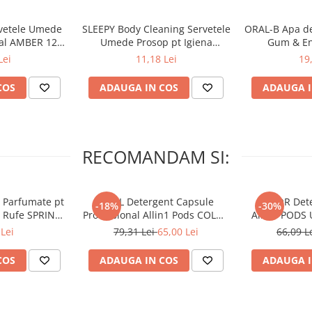
vetele Umede
SLEEPY Body Cleaning Servetele
ORAL-B Apa de
tal AMBER 120
Umede Prosop pt Igiena
Gum & En
c
Corporala Sensitive XL 50 buc
Lei
11,18 Lei
19
pe 30 cm de scalp. Aplicarea se
COS
ADAUGA IN COS
ADAUGA I
sați ușor cu degetele și apoi
RECOMANDAM SI:
 Parfumate pt
ARIEL Detergent Capsule
LENOR Dete
-18%
-30%
r Rufe SPRING
Professional Allin1 Pods COLOR
Allin1 PODS 
 34 buc
60 buc
Awaken
Lei
79,31 Lei
65,00 Lei
66,09 L
COS
ADAUGA IN COS
ADAUGA I