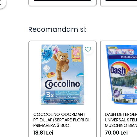
Lumanari Parfumate
Masina
Deodorante & Parfumuri
Parfumuri
Recomandam si:
Roll-on
Spray
Stick
Casete cadou
Pentru COPIL
Pentru EA
Pentru EL
Cosmetice Auto
Pet Shop
COCCOLINO ODORIZANT
DASH DETERGE
Covoare & Tapiterii
PT DULAP/SERTARE FLORI DI
UNIVERSAL STEL
PRIMAVERA 3 BUC
MUSCHINO BIA
18,81 Lei
70,00 Lei