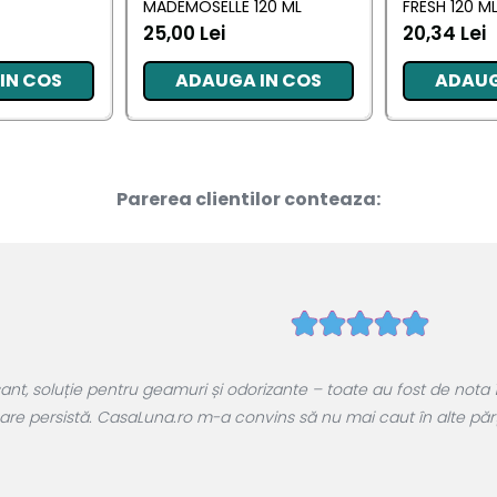
MADEMOSELLE 120 ML
FRESH 120 M
25,00 Lei
20,34 Lei
IN COS
ADAUGA IN COS
ADAUG
Parerea clientilor conteaza:
, soluție pentru geamuri și odorizante – toate au fost de nota 1
are persistă. CasaLuna.ro m-a convins să nu mai caut în alte părți.