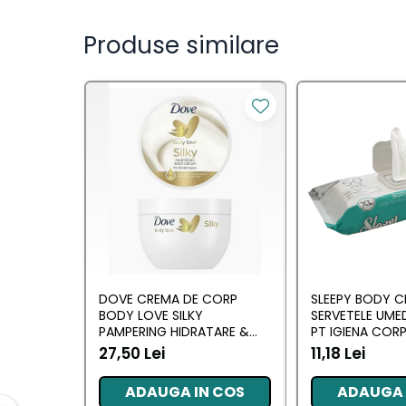
Produse pentru ras
Sapunuri
Produse similare
Spuma de baie
Ingrijirea parului
Balsam de par
Fixativ si spuma de par
Masca & Gel de par
Sampon
Vopsea de par
Servetele Umede & Uscate
Ingrijire copii
Cosmetice copii
Odorizante
DOVE CREMA DE CORP
SLEEPY BODY C
BODY LOVE SILKY
SERVETELE UME
Aer Conditionat
PAMPERING HIDRATARE &
PT IGIENA COR
NUTRITIE 300 ML
SENSITIVE XL 5
Baie
27,50 Lei
11,18 Lei
Camera
ADAUGA IN COS
ADAUGA 