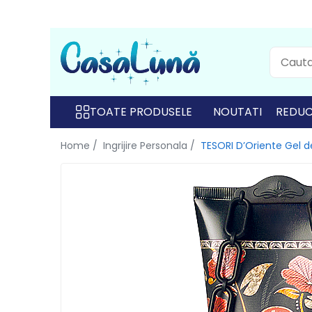
Toate Produsele
Gamma D'ORO
Gamma D'ORO Odorizant Cu
Betisoare 120 ml
TOATE PRODUSELE
NOUTATI
REDUC
EYFEL
Home /
Ingrijire Personala /
TESORI D’Oriente Gel d
EYFEL Odorizant Auto 10 ml
EYFEL Odorizant Camera cu
Betisoare 120 ml
EYFEL Spray Odorizant 400 ml
LORIS
LORIS Odorizant cu Betisoare
120 ml
Detergent Rufe
Anticalcar