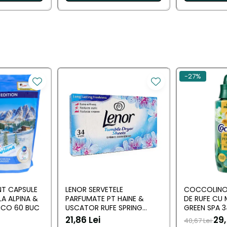
-27%
NT CAPSULE
LENOR SERVETELE
COCCOLINO 
LA ALPINA &
PARFUMATE PT HAINE &
DE RUFE CU
NCO 60 BUC
USCATOR RUFE SPRING
GREEN SPA 3
AWAKENING 34 BUC
21,86 Lei
29,
40,67 Lei