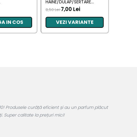
L
HAINE/DULAP/SERTARE
BETISOARE
MANGO 26G
ML
7,00 Lei
22,50 Le
8,50 Lei
A IN COS
VEZI VARIANTE
ADA
0! Produsele curăță eficient și au un parfum plăcut
 Super calitate la prețuri mici!