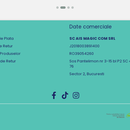
Date comerciale
e Plata
SC AIS MAGIC COM SRL
de Retur
J2018003891400
 Produselor
RO39054260
 de Retur
Sos Pantelimon nr 3-15 bl P2 SC 
76
Sector 2, Bucuresti