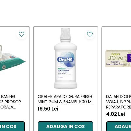
LEANING
ORAL-B APA DE GURA FRESH
DALAN D'OLI
DE PROSOP
MINT GUM & ENAMEL 500 ML
VOIAJ, INGRI
PORALA
REPARATORIE
19,50 Lei
0 BUC
HIDRATARE PT
4,02 Lei
CORP 20 ML
IN COS
ADAUGA IN COS
ADAUG