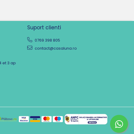
Suport clienti
0769 398 805
contact@casaluna.ro
4 et 3 ap