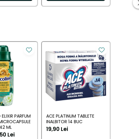
-20%
ELIXIR PARFUM
ACE PLATINUM TABLETE
PERSIL D
 MICROCAPSULE
INALBITOR 14 BUC
AUTOMAT
42 ML
CU VERNE
19,90 Lei
50 Lei
100,00 Lei