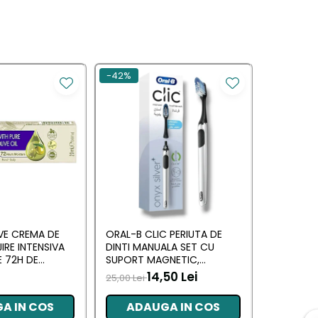
-42%
VE CREMA DE
ORAL-B CLIC PERIUTA DE
DETTOL S
JIRE INTENSIVA
DINTI MANUALA SET CU
ANTIBACT
 72H DE
SUPORT MAGNETIC,
2X100G
 MAINI SI
ARGINTIE, ERGONOMIC
14,50 Lei
7,50 Lei
25,00 Lei
A IN COS
ADAUGA IN COS
ADA