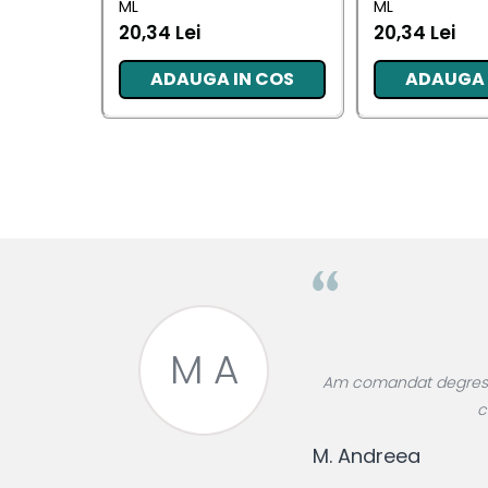
ML
ML
20,34 Lei
20,34 Lei
ADAUGA IN COS
ADAUGA 
M A
roase divin,
Am comandat degresant
re!
c
M. Andreea