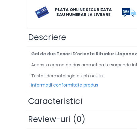
Diverse produse de uz casnic
PLATA ONLINE SECURIZATA
SAU NUMERAR LA LIVRARE
Geamuri
Mobilier
Descriere
Pardoseli
Saci Menajeri
Gel de dus Tesori D'oriente Ritualuri Japonez
Servetele Umede Multisuprfete
Ingrijire Personala
Aceasta crema de dus aromatica te surprinde intens 
Ingrijirea corpului
Testat dermatologic cu ph neutru.
Bureti/Perie
Informatii conformitate produs
Crema
Deo Incaltaminte
Caracteristici
Gel de dus
Igiena orala
Review-uri
(0)
Ingrijire intima
Lotiune de corp