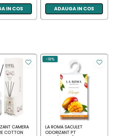
A IN COS
ADAUGA IN COS
ADA
-18%
IZANT CAMERA
LA ROMA SACULET
AEROMA 
RE COTTON
ODORIZANT PT
ODORIZA