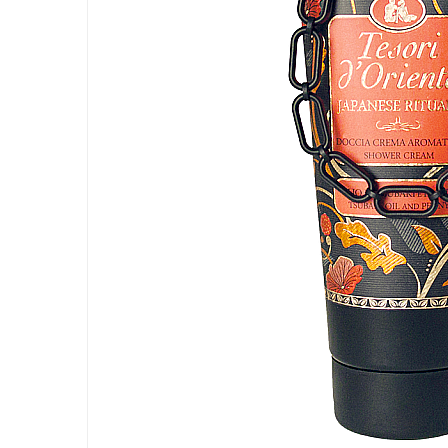
Apret & solutii speciale
Balsam rufe
Detergent lichid
Detergent pudra
Inalbitor
Parfum de rufe
Solutie de intretinere textile
Solutii de scos pete
Tablete & Capsule
Produse Dezinfectante-
Antibacteriene
Produse de uz casnic
Baie
Bucatarie
Combaterea Insectelor
Daunatoare