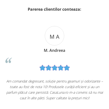
Parerea clientilor conteaza:
M A
M. Andreea
u
Am comandat degresant, soluție pentru geamuri și odorizante –
toate au fost de nota 10! Produsele curăță eficient și au un
ă
parfum plăcut care persistă. CasaLuna.ro m-a convins să nu mai
caut în alte părți. Super calitate la prețuri mici!