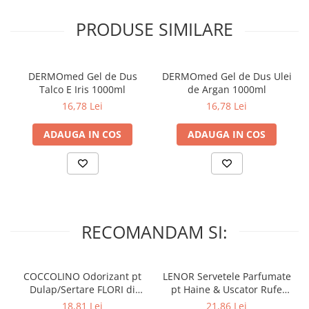
PRODUSE SIMILARE
DERMOmed Gel de Dus
DERMOmed Gel de Dus Ulei
Talco E Iris 1000ml
de Argan 1000ml
16,78 Lei
16,78 Lei
ADAUGA IN COS
ADAUGA IN COS
RECOMANDAM SI:
COCCOLINO Odorizant pt
LENOR Servetele Parfumate
Dulap/Sertare FLORI di
pt Haine & Uscator Rufe
PRIMAVERA 3 buc
SPRING AWAKENING 34 buc
18,81 Lei
21,86 Lei