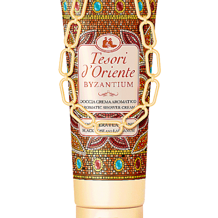
Masca & Gel de par
Sampon
Vopsea de par
Servetele Umede & Uscate