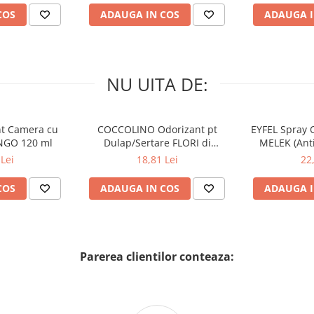
COS
ADAUGA IN COS
ADAUGA I
sa pete pe textile si materiale
minimiza decolorarea periutei de
a o clatiti bine dupa fiecare
nti dimineata si seara. Stoarceti
inti si spalati-va dintii timp
NU UITA DE:
nt Camera cu
COCCOLINO Odorizant pt
EYFEL Spray 
EG-32, Laurilsulfat de sodiu,
NGO 120 ml
Dulap/Sertare FLORI di
MELEK (Anti
sodiu, Fosfat trisodic,
PRIMAVERA 3 buc
Lei
18,81 Lei
22
74160, CI, 74160, CI, 7 Contine
COS
ADAUGA IN COS
ADAUGA I
Parerea clientilor conteaza: