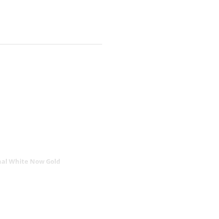
gnal White Now Gold
 Aur! pasta de dinti are un
mediat de 3 ori.* Efectul sau de
este dovedit clinic. Tehnologia
azeaza pe stiinta culorilor:
e-Correct functioneaza cu