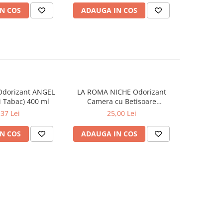
N COS
ADAUGA IN COS
ADAUG
Odorizant ANGEL
LA ROMA NICHE Odorizant
YUMOS Rez
 Tabac) 400 ml
Camera cu Betisoare
Flower G
MADEMOSELLE 120 ml
,37 Lei
25,00 Lei
N COS
ADAUGA IN COS
ADAUG