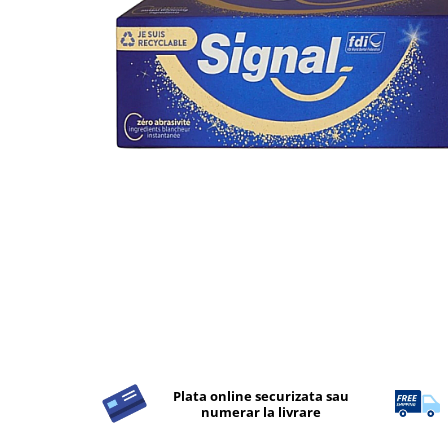
Apret & solutii speciale
Balsam rufe
Detergent lichid
Detergent pudra
Inalbitor
Parfum de rufe
Solutie de intretinere textile
Solutii de scos pete
Tablete & Capsule
Produse Dezinfectante-
Antibacteriene
Produse de uz casnic
Baie
Bucatarie
Plata online securizata sau
numerar la livrare
Combaterea Insectelor
Daunatoare