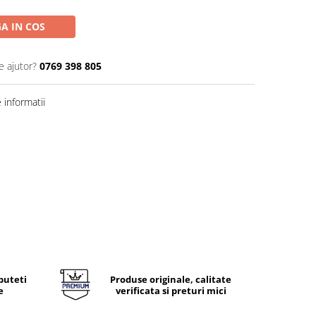
A IN COS
e ajutor?
0769 398 805
informatii
puteti
Produse originale, calitate
e
verificata si preturi mici