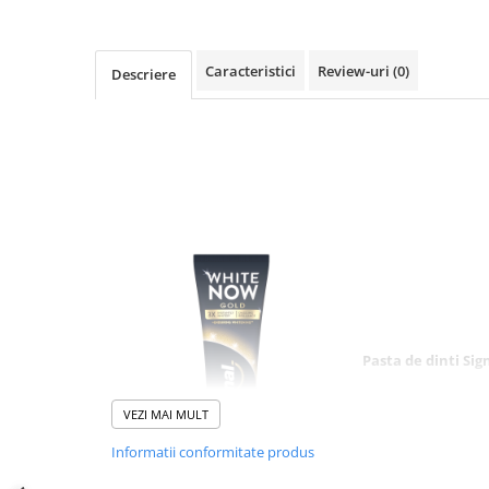
Diverse produse de uz casnic
Geamuri
Caracteristici
Review-uri
(0)
Descriere
Mobilier
Pardoseli
Saci Menajeri
Servetele Umede Multisuprfete
Ingrijire Personala
Ingrijirea corpului
Bureti/Perie
Crema
Deo Incaltaminte
Pasta de dinti Si
Gel de dus
Semnal Alb Acum
Igiena orala
VEZI MAI MULT
efect de albire i
Ingrijire intima
albire imediata 
Informatii conformitate produs
Lotiune de corp
sa avansata se b
tehnologia Whit