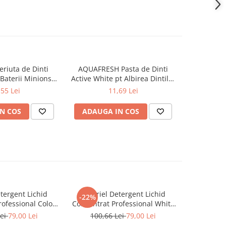
riuta de Dinti
AQUAFRESH Pasta de Dinti
XPEL XO
 Baterii Minions
Active White pt Albirea Dintilor
Albirea Din
sta 3+
125 ml
,55 Lei
11,69 Lei
N COS
ADAUGA IN COS
ADAUG
tergent Lichid
A+ Ariel Detergent Lichid
LENOR D
-22%
-30%
ofessional Color
Concentrat Professional White
Allin1 PO
102 Spalari)
4.62 L (102 Spalari)
Awak
Lei
79,00 Lei
100,66 Lei
79,00 Lei
66,0