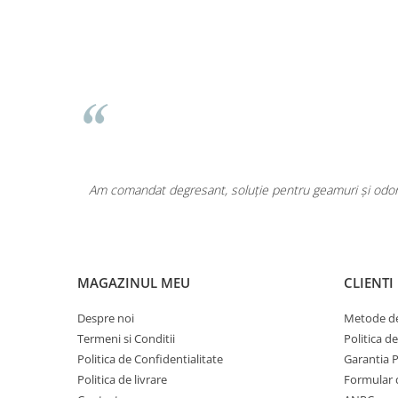
 A
dreea
odusele curăță eficient și au un parfum plăcut care persistă. CasaLuna.
er calitate la prețuri mici!
MAGAZINUL MEU
CLIENTI
Despre noi
Metode de
Termeni si Conditii
Politica d
Politica de Confidentialitate
Garantia 
Politica de livrare
Formular 