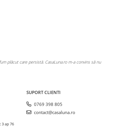
T R
T. Raluca
em de mulțumită. Produsele sunt variate, eficiente și economice. Săpunuri
impecabil și un site ușor de folosit!
SUPORT CLIENTI
0769 398 805
contact@casaluna.ro
t 3 ap 76