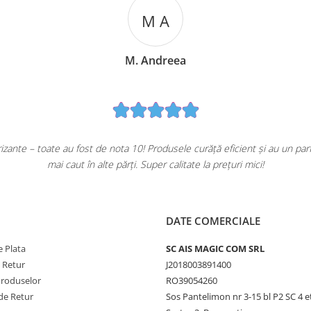
ro m-a convins să nu
Cumpăr frecvent de pe CasaLuna.ro și sunt extr
DATE COMERCIALE
 Plata
SC AIS MAGIC COM SRL
e Retur
J2018003891400
Produselor
RO39054260
de Retur
Sos Pantelimon nr 3-15 bl P2 SC 4 e