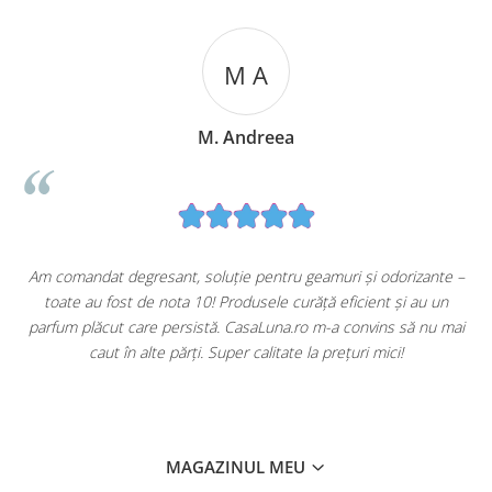
M A
M. Andreea
u
Am comandat degresant, soluție pentru geamuri și odorizante –
toate au fost de nota 10! Produsele curăță eficient și au un
ă
parfum plăcut care persistă. CasaLuna.ro m-a convins să nu mai
caut în alte părți. Super calitate la prețuri mici!
MAGAZINUL MEU