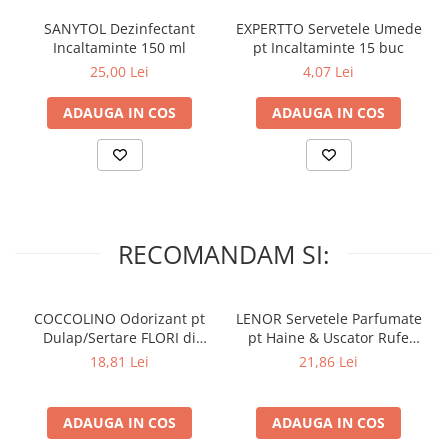
SANYTOL Dezinfectant
EXPERTTO Servetele Umede
Incaltaminte 150 ml
pt Incaltaminte 15 buc
25,00 Lei
4,07 Lei
ADAUGA IN COS
ADAUGA IN COS
RECOMANDAM SI:
COCCOLINO Odorizant pt
LENOR Servetele Parfumate
Dulap/Sertare FLORI di
pt Haine & Uscator Rufe
PRIMAVERA 3 buc
SPRING AWAKENING 34 buc
18,81 Lei
21,86 Lei
ADAUGA IN COS
ADAUGA IN COS