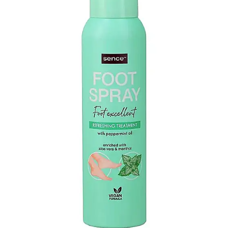
Masca & Gel de par
Sampon
Vopsea de par
Servetele Umede & Uscate