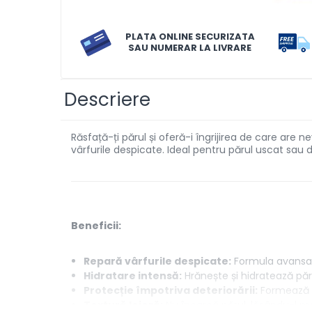
Solutii de scos pete
PLATA ONLINE SECURIZATA
Tablete & Capsule
SAU NUMERAR LA LIVRARE
Produse Dezinfectante-
Antibacteriene
Produse de uz casnic
Descriere
Produse de uz casnic
Răsfață-ți părul și oferă-i îngrijirea de care are 
vârfurile despicate. Ideal pentru părul uscat sau d
Baie
Bucatarie
Combaterea Insectelor
Daunatoare
Beneficii:
Diverse produse de uz casnic
Geamuri
Repară vârfurile despicate:
Formula avansată
Hidratare intensă:
Hrănește și hidratează păr
Mobilier
Protecție împotriva deteriorării:
Formează u
Pardoseli
Textură lejeră:
Nu încarcă părul, lăsându-l mo