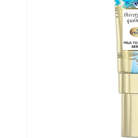
LORIS
LORIS
LORIS Odorizant cu Betisoare
120 ml
Detergent Rufe
Detergent Rufe
Anticalcar
Apret & solutii speciale
Balsam rufe
Detergent lichid
Detergent pudra
Inalbitor
Parfum de rufe
Solutie de intretinere textile