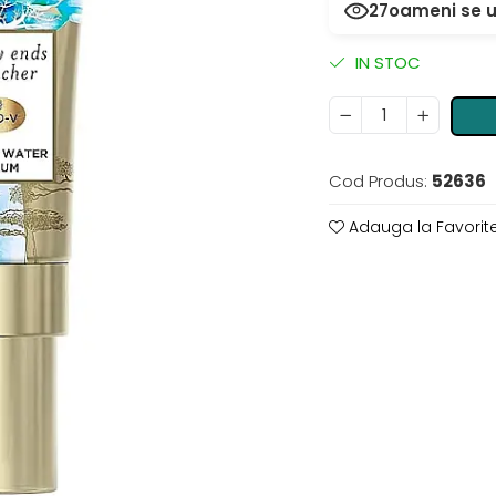
27
oameni se u
IN STOC
Cod Produs:
52636
Adauga la Favorit