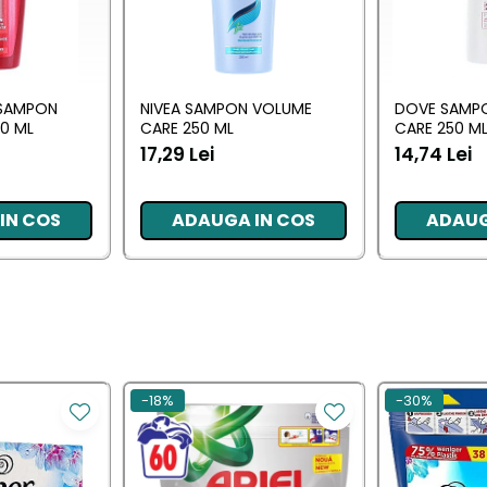
 SAMPON
NIVEA SAMPON VOLUME
DOVE SAMP
0 ML
CARE 250 ML
CARE 250 M
17,29 Lei
14,74 Lei
IN COS
ADAUGA IN COS
ADAUG
-18%
-30%