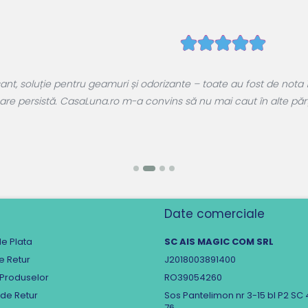
, soluție pentru geamuri și odorizante – toate au fost de nota 1
are persistă. CasaLuna.ro m-a convins să nu mai caut în alte părți.
Date comerciale
e Plata
SC AIS MAGIC COM SRL
de Retur
J2018003891400
 Produselor
RO39054260
 de Retur
Sos Pantelimon nr 3-15 bl P2 SC 
76