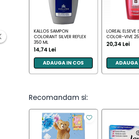
Ingrijirea parului
Balsam de par
Fixativ si spuma de par
Masca & Gel de par
KALLOS SAMPON
LOREAL ELSEVE
Sampon
COLORANT SILVER REFLEX
COLOR-VIVE 25
350 ML
Vopsea de par
20,34 Lei
14,74 Lei
Servetele Umede & Uscate
Ingrijire copii
ADAUGA IN COS
ADAUGA 
Ingrijire copii
Cosmetice copii
Recomandam si:
Odorizante
Odorizante
Aer Conditionat
Baie