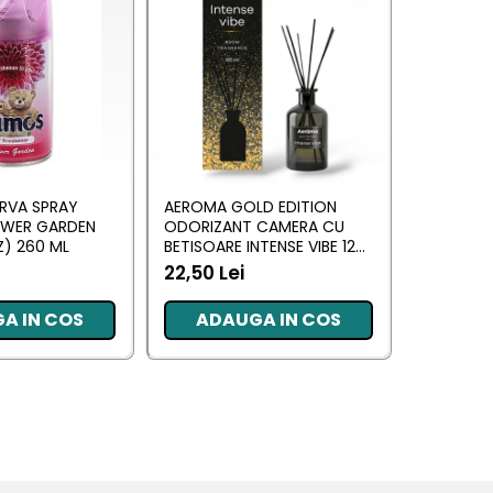
RVA SPRAY
AEROMA GOLD EDITION
EYFEL O
OWER GARDEN
ODORIZANT CAMERA CU
CU BETIS
) 260 ML
BETISOARE INTENSE VIBE 125
(ANTI TA
ML
22,50 Lei
20,34 L
A IN COS
ADAUGA IN COS
ADA