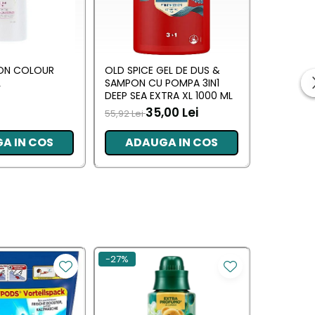
ON COLOUR
OLD SPICE GEL DE DUS &
OLD SPIC
L
SAMPON CU POMPA 3IN1
SAMPON 
DEEP SEA EXTRA XL 1000 ML
WOLFTHOR
ML
35,00 Lei
55,92 Lei
55,92 Lei
A IN COS
ADAUGA IN COS
ADA
-27%