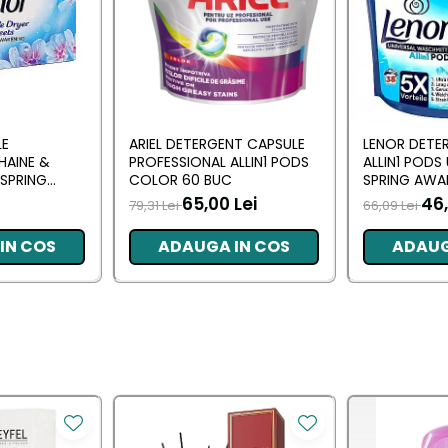
LE
ARIEL DETERGENT CAPSULE
LENOR DETE
HAINE &
PROFESSIONAL ALLIN1 PODS
ALLIN1 PODS
SPRING
COLOR 60 BUC
SPRING AWA
 BUC
65,00 Lei
46,
79,31 Lei
66,09 Lei
IN COS
ADAUGA IN COS
ADAUG