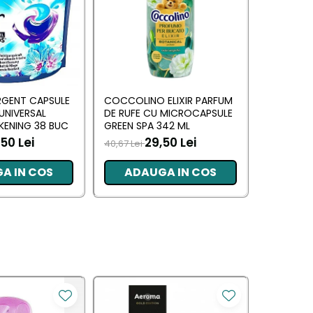
RGENT CAPSULE
COCCOLINO ELIXIR PARFUM
DASH DE
 UNIVERSAL
DE RUFE CU MICROCAPSULE
UNIVERSAL
KENING 38 BUC
GREEN SPA 342 ML
MUSCHIN
50 Lei
29,50 Lei
70,00 L
40,67 Lei
A IN COS
ADAUGA IN COS
ADA