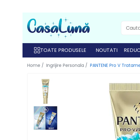
Toate Produsele
Gamma D'ORO
Gamma D'ORO
TOATE PRODUSELE
NOUTATI
REDUC
Gamma D'ORO Odorizant Cu
Home /
Ingrijire Personala /
PANTENE Pro V Tratame
Betisoare 120 ml
EYFEL
EYFEL
EYFEL Odorizant Auto 10 ml
EYFEL Odorizant Camera cu
Betisoare 120 ml
EYFEL Spray Odorizant 400 ml