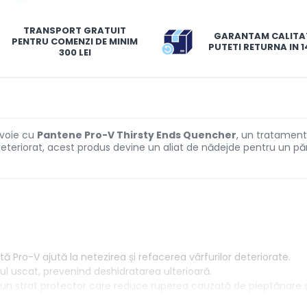
TRANSPORT GRATUIT
GARANTAM CALITA
PENTRU COMENZI DE MINIM
PUTETI RETURNA IN 14
300 LEI
nevoie cu
Pantene Pro-V Thirsty Ends Quencher
, un tratament
eteriorat, acest produs devine un aliat de nădejde pentru un păr v
 Pro-V ajută la netezirea și refacerea vârfurilor deteriorate.
ul uscat, prevenind deshidratarea ulterioară.
n strat protector care reduce ruperea cauzată de pieptănare ș
ale, suplu și ușor de coafat.