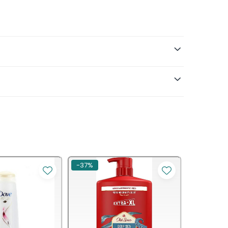
ucitor.
-37%
-37%
păstra părul în cea mai bună formă!