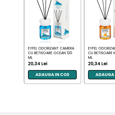
Pentru EA
Pentru EL
Cosmetice Auto
Pet Shop
Covoare & Tapiterii
EYFEL ODORIZANT CAMERA
EYFEL ODORIZ
CU BETISOARE OCEAN 120
CU BETISOARE 
ML
ML
20,34 Lei
20,34 Lei
ADAUGA IN COS
ADAUGA 