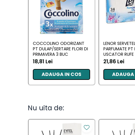
Camera
Lumanari Parfumate
Masina
Deodorante & Parfumuri
COCCOLINO ODORIZANT
LENOR SERVETE
Deodorante &
PT DULAP/SERTARE FLORI DI
PARFUMATE PT 
Parfumuri
PRIMAVERA 3 BUC
USCATOR RUFE 
AWAKENING 34
18,81 Lei
21,86 Lei
Parfumuri
ADAUGA IN COS
ADAUGA 
Roll-on
Spray
Stick
Nu uita de:
Casete cadou
Casete cadou
Pentru COPIL