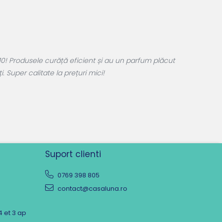
0! Produsele curăță eficient și au un parfum plăcut
 Super calitate la prețuri mici!
Suport clienti
0769 398 805
contact@casaluna.ro
4 et 3 ap