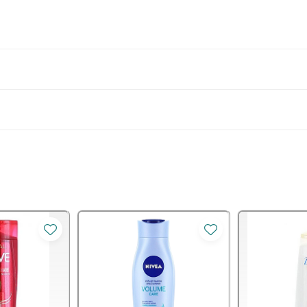
us pe vârfurile uscate sau umede.
ția formulei.
e pe parcursul zilei pentru un efect continuu.
r de coafat sau de factorii externi.
ni mai puțin fragile si va avea un aspect sănătos, hidratat și străl
erfectă pentru a spune adio vârfurilor despicate și pentru a-ți 