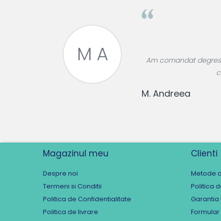
M A
roase divin,
Am comandat degresant
re!
c
M. Andreea
Magazinul meu
Clienti
Despre noi
Metode d
Termeni si Conditii
Politica 
Politica de Confidentialitate
Garantia
Politica de livrare
Formular