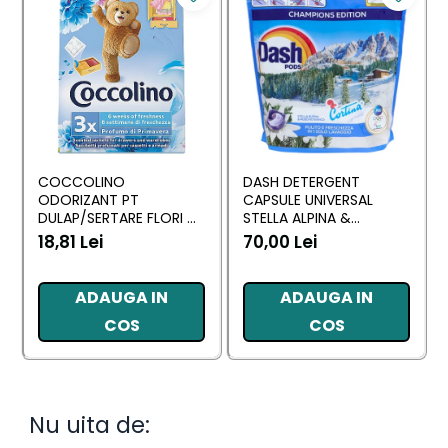
COCCOLINO
DASH DETERGENT
ODORIZANT PT
CAPSULE UNIVERSAL
DULAP/SERTARE FLORI DI
STELLA ALPINA &
PRIMAVERA 3 BUC
MUSCHINO BIANCO 60
18,81 Lei
70,00 Lei
BUC
ADAUGA IN
ADAUGA IN
COS
COS
Nu uita de: