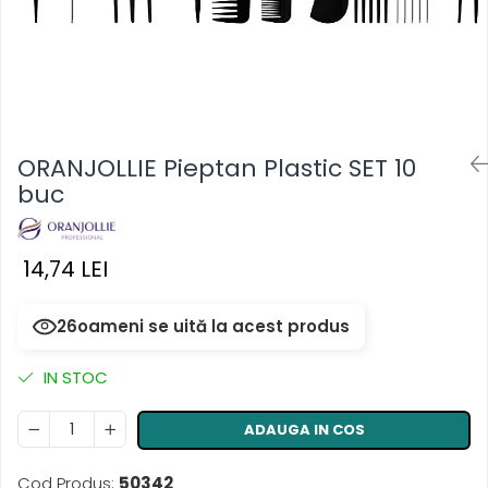
Masca & Gel de par
Sampon
Vopsea de par
Servetele Umede & Uscate
ORANJOLLIE Pieptan Plastic SET 10
buc
14,74 LEI
26
oameni se uită la acest produs
IN STOC
ADAUGA IN COS
Cod Produs:
50342