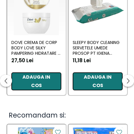
DOVE CREMA DE CORP
SLEEPY BODY CLEANING
BODY LOVE SILKY
SERVETELE UMEDE
PAMPERING HIDRATARE &
PROSOP PT IGIENA
NUTRITIE 300 ML
CORPORALA SENSITIVE
27,50 Lei
11,18 Lei
XL 50 BUC
ADAUGA IN
ADAUGA IN
COS
COS
Recomandam si: