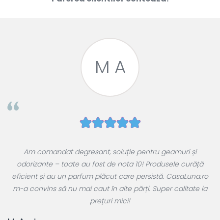
M A
e
Am comandat degresant, soluție pentru geamuri și
ul
odorizante – toate au fost de nota 10! Produsele curăță
 a
eficient și au un parfum plăcut care persistă. CasaLuna.ro
r
m-a convins să nu mai caut în alte părți. Super calitate la
prețuri mici!
T