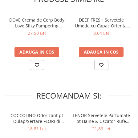
Lumanari Parfumate
Masina
Deodorante & Parfumuri
DOVE Crema de Corp Body
DEEP FRESH Servetele
Love Silky Pampering
Umede cu Capac Oriental
Parfumuri
Hidratare & Nutritie 300 ml
AMBER 120 buc
27,50 Lei
8,64 Lei
Roll-on
Spray
ADAUGA IN COS
ADAUGA IN COS
Stick
Casete cadou
Pentru COPIL
Pentru EA
Pentru EL
RECOMANDAM SI:
Cosmetice Auto
Pet Shop
COCCOLINO Odorizant pt
LENOR Servetele Parfumate
Covoare & Tapiterii
Dulap/Sertare FLORI di
pt Haine & Uscator Rufe
PRIMAVERA 3 buc
SPRING AWAKENING 34 buc
18,81 Lei
21,86 Lei