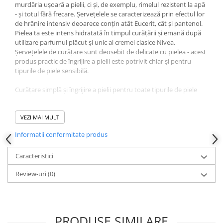
Produse pentru ras
murdăria ușoară a pielii, ci și, de exemplu, rimelul rezistent la apă
Sapunuri
- și totul fără frecare. Șervețelele se caracterizează prin efectul lor
de hrănire intensiv deoarece conțin atât Eucerit, cât și pantenol.
Spuma de baie
Pielea ta este intens hidratată în timpul curățării și emană după
Ingrijirea parului
utilizare parfumul plăcut și unic al cremei clasice Nivea.
Șervețelele de curățare sunt deosebit de delicate cu pielea - acest
Balsam de par
produs practic de îngrijire a pielii este potrivit chiar și pentru
Fixativ si spuma de par
tipurile de piele sensibilă.
Masca & Gel de par
Curățare simplă și îngrijire a pielii pentru toate tipurile de piele
Sampon
Vopsea de par
Poți beneficia de efectul de curățare intensă și de hrănire
profundă al șervețelelor de curățare pentru îngrijirea cremei nu
VEZI MAI MULT
Servetele Umede & Uscate
doar acasă, ci și în deplasare. Servetelele sunt usor de folosit fara
Informatii conformitate produs
Ingrijire copii
apa si sunt intotdeauna la indemana datorita ambalajului
resigilabil. Îndepărtați murdăria, praful și machiajul în cel mai
Cosmetice copii
scurt timp și apoi beneficiați de o piele curată în adâncimea
Caracteristici
Odorizante
porilor, care se simte îngrijită și arată la fel.
Review-uri
(0)
Aer Conditionat
Baie
Camera
PRODUSE SIMILARE