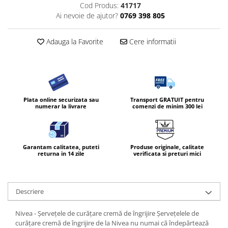
Cod Produs:
41717
Diverse produse de uz casnic
Ai nevoie de ajutor?
0769 398 805
Geamuri
Adauga la Favorite
Cere informatii
Mobilier
Pardoseli
Saci Menajeri
Servetele Umede Multisuprfete
Plata online securizata sau
Transport GRATUIT pentru
numerar la livrare
comenzi de minim 300 lei
Ingrijire Personala
Ingrijirea corpului
Bureti/Perie
Garantam calitatea, puteti
Produse originale, calitate
Crema
returna in 14 zile
verificata si preturi mici
Deo Incaltaminte
Gel de dus
Igiena orala
Descriere
Ingrijire intima
Nivea - Șervețele de curățare cremă de îngrijire Șervețelele de
Lotiune de corp
curățare cremă de îngrijire de la Nivea nu numai că îndepărtează