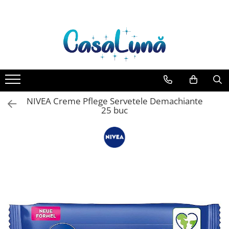
Toate Produsele
Gamma D'ORO
Gamma D'ORO Odorizant Cu
Betisoare 120 ml
EYFEL
NIVEA Creme Pflege Servetele Demachiante
EYFEL Odorizant Auto 10 ml
25 buc
EYFEL Odorizant Camera cu
Betisoare 120 ml
EYFEL Spray Odorizant 400 ml
LORIS
LORIS Odorizant cu Betisoare 120
ml
Detergent Rufe
Anticalcar