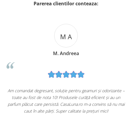
Parerea clientilor conteaza:
M A
M. Andreea
u
Am comandat degresant, soluție pentru geamuri și odorizante –
toate au fost de nota 10! Produsele curăță eficient și au un
ă
parfum plăcut care persistă. CasaLuna.ro m-a convins să nu mai
caut în alte părți. Super calitate la prețuri mici!