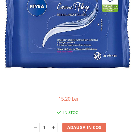
Apret & solutii speciale
Balsam rufe
Detergent lichid
Detergent pudra
Inalbitor
Parfum de rufe
Solutie de intretinere textile
Solutii de scos pete
Tablete & Capsule
Produse Dezinfectante-
Antibacteriene
15,20 Lei
Produse de uz casnic
Baie
IN STOC
Bucatarie
Combaterea Insectelor
ADAUGA IN COS
Daunatoare