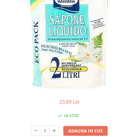
Apret & solutii speciale
Balsam rufe
Detergent lichid
Detergent pudra
Inalbitor
Parfum de rufe
Solutie de intretinere textile
Solutii de scos pete
Tablete & Capsule
Produse Dezinfectante-
Antibacteriene
23,89 Lei
Produse de uz casnic
Baie
IN STOC
Bucatarie
Combaterea Insectelor
ADAUGA IN COS
Daunatoare