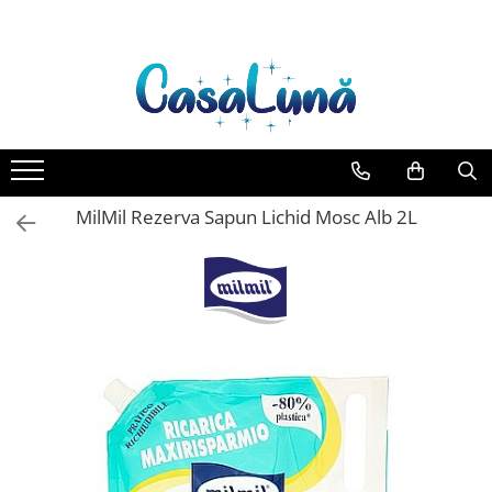
Toate Produsele
Gamma D'ORO
Gamma D'ORO Odorizant Cu
Betisoare 120 ml
EYFEL
MilMil Rezerva Sapun Lichid Mosc Alb 2L
EYFEL Odorizant Auto 10 ml
EYFEL Odorizant Camera cu
Betisoare 120 ml
EYFEL Spray Odorizant 400 ml
LORIS
LORIS Odorizant cu Betisoare 120
ml
Detergent Rufe
Anticalcar