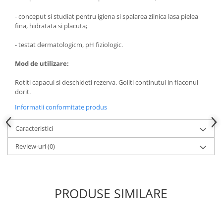
Produse pentru ras
Sapunuri
- conceput si studiat pentru igiena si spalarea zilnica lasa pielea
fina, hidratata si placuta;
Spuma de baie
Ingrijirea parului
- testat dermatologicm, pH fiziologic.
Balsam de par
Mod de utilizare:
Fixativ si spuma de par
Masca & Gel de par
Rotiti capacul si deschideti rezerva. Goliti continutul in flaconul
dorit.
Sampon
Vopsea de par
Informatii conformitate produs
Servetele Umede & Uscate
Caracteristici
Ingrijire copii
Review-uri
(0)
Cosmetice copii
Odorizante
Aer Conditionat
PRODUSE SIMILARE
Baie
Camera