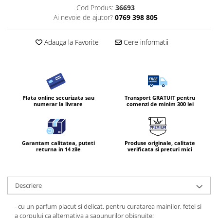
Cod Produs:
36693
Diverse produse de uz casnic
Ai nevoie de ajutor?
0769 398 805
Geamuri
Adauga la Favorite
Cere informatii
Mobilier
Pardoseli
Saci Menajeri
Servetele Umede Multisuprfete
Plata online securizata sau
Transport GRATUIT pentru
Ingrijire Personala
numerar la livrare
comenzi de minim 300 lei
Ingrijirea corpului
Bureti/Perie
Crema
Garantam calitatea, puteti
Produse originale, calitate
returna in 14 zile
verificata si preturi mici
Deo Incaltaminte
Gel de dus
Igiena orala
Descriere
Ingrijire intima
Lotiune de corp
- cu un parfum placut si delicat, pentru curatarea mainilor, fetei si
a corpului ca alternativa a sapunurilor obisnuite;