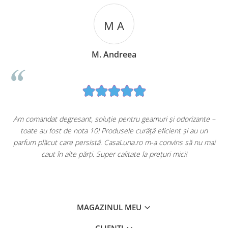
M A
M. Andreea
u
Am comandat degresant, soluție pentru geamuri și odorizante –
toate au fost de nota 10! Produsele curăță eficient și au un
ă
parfum plăcut care persistă. CasaLuna.ro m-a convins să nu mai
caut în alte părți. Super calitate la prețuri mici!
MAGAZINUL MEU
CLIENTI