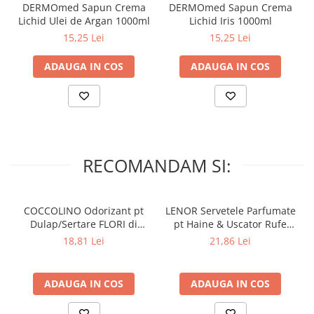
Lumanari Parfumate
DERMOmed Sapun Crema
DERMOmed Sapun Crema
Lichid Ulei de Argan 1000ml
Lichid Iris 1000ml
Masina
15,25 Lei
15,25 Lei
Deodorante & Parfumuri
Parfumuri
ADAUGA IN COS
ADAUGA IN COS
Roll-on
Spray
Stick
Casete cadou
RECOMANDAM SI:
Pentru COPIL
Pentru EA
Pentru EL
COCCOLINO Odorizant pt
LENOR Servetele Parfumate
Dulap/Sertare FLORI di
pt Haine & Uscator Rufe
Cosmetice Auto
PRIMAVERA 3 buc
SPRING AWAKENING 34 buc
18,81 Lei
21,86 Lei
Pet Shop
Covoare & Tapiterii
ADAUGA IN COS
ADAUGA IN COS