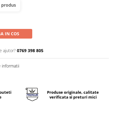
t produs
A IN COS
e ajutor?
0769 398 805
informatii
puteti
Produse originale, calitate
e
verificata si preturi mici