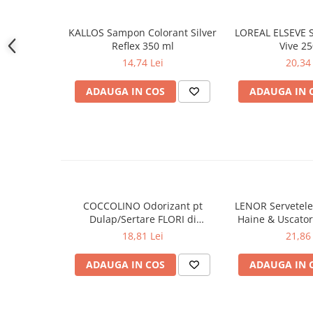
Gel de dus
KALLOS Sampon Colorant Silver
LOREAL ELSEVE 
Igiena orala
Reflex 350 ml
Vive 2
Ingrijire intima
14,74 Lei
20,34 
Lotiune de corp
Produse pentru ras
ADAUGA IN COS
ADAUGA IN 
Sapunuri
Spuma de baie
Ingrijirea parului
Balsam de par
Fixativ si spuma de par
Masca & Gel de par
COCCOLINO Odorizant pt
LENOR Servetele
Dulap/Sertare FLORI di
Haine & Uscato
Sampon
PRIMAVERA 3 buc
AWAKENING
18,81 Lei
21,86 
Vopsea de par
Servetele Umede & Uscate
ADAUGA IN COS
ADAUGA IN 
Ingrijire copii
Ingrijire copii
Cosmetice copii