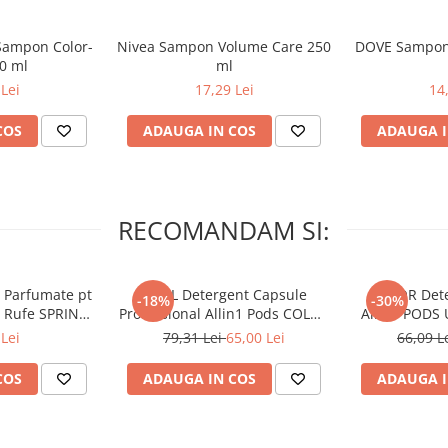
Sampon Color-
Nivea Sampon Volume Care 250
DOVE Sampon 
50 ml
ml
Lei
17,29 Lei
14
COS
ADAUGA IN COS
ADAUGA I
RECOMANDAM SI:
 Parfumate pt
ARIEL Detergent Capsule
LENOR Dete
-18%
-30%
r Rufe SPRING
Professional Allin1 Pods COLOR
Allin1 PODS 
 34 buc
60 buc
Awaken
Lei
79,31 Lei
65,00 Lei
66,09 L
COS
ADAUGA IN COS
ADAUGA I