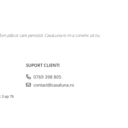
rfum plăcut care persistă. CasaLuna.ro m-a convins să nu
Cumpăr fre
SUPORT CLIENTI
0769 398 805
contact@casaluna.ro
t 3 ap 76