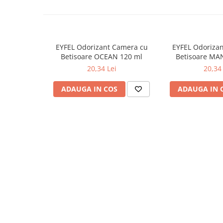
Odorizante
Odorizante
Aer Conditionat
EYFEL Odorizant Camera cu
EYFEL Odoriza
Baie
Betisoare OCEAN 120 ml
Betisoare MA
Camera
20,34 Lei
20,34 
Lumanari Parfumate
ADAUGA IN COS
ADAUGA IN 
Masina
Deodorante & Parfumuri
Deodorante & Parfumuri
Parfumuri
Roll-on
Spray
Stick
Casete cadou
Casete cadou