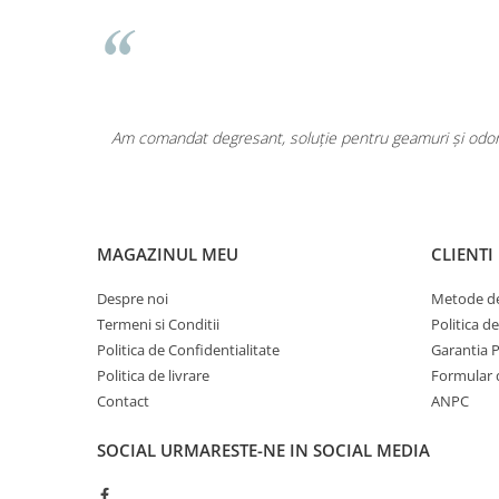
Pentru COPIL
Pentru EA
Pentru EL
Cosmetice Auto
Pet Shop
area a fost
Am comandat degresant, soluție pentru geamuri și odoriz
Covoare & Tapiterii
MAGAZINUL MEU
CLIENTI
Despre noi
Metode de
Termeni si Conditii
Politica d
Politica de Confidentialitate
Garantia 
Politica de livrare
Formular 
Contact
ANPC
SOCIAL
URMARESTE-NE IN SOCIAL MEDIA