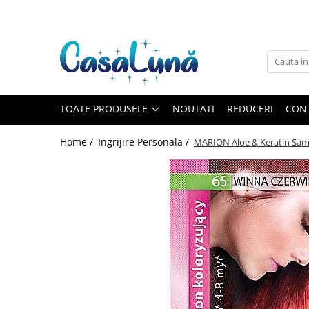
Toate Produsele
Gamma D'ORO
Gamma D'ORO
Gamma D'ORO Odorizant Cu
TOATE PRODUSELE
NOUTATI
REDUCERI
CON
Betisoare 120 ml
EYFEL
Home /
Ingrijire Personala /
MARION Aloe & Keratin Sam
EYFEL
EYFEL Odorizant Auto 10 ml
EYFEL Odorizant Camera cu
Betisoare 120 ml
EYFEL Spray Odorizant 400 ml
LORIS
LORIS
LORIS Odorizant cu Betisoare 120
ml