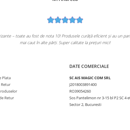
ante – toate au fost de nota 10! Produsele curăță eficient și au un pa
mai caut în alte părți. Super calitate la prețuri mici!
DATE COMERCIALE
 Plata
SC AIS MAGIC COM SRL
e Retur
J2018003891400
Produselor
RO39054260
de Retur
Sos Pantelimon nr 3-15 bl P2 SC 4 e
Sector 2, Bucuresti