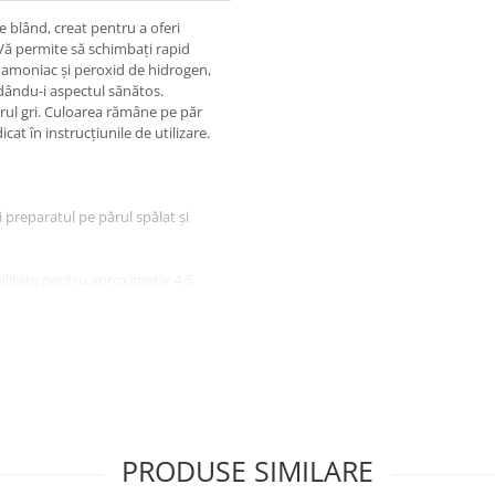
blând, creat pentru a oferi
 Vă permite să schimbați rapid
ă amoniac și peroxid de hidrogen,
edându-i aspectul sănătos.
rul gri. Culoarea rămâne pe păr
icat în instrucțiunile de utilizare.
ți preparatul pe părul spălat și
ilitate pentru aproximativ 4-5
ntru a obține o culoare mai
lări.
 mai intens. Dacă părul este
i șamponul de colorare, vă sugerăm
, urmând timpul de aplicare
PRODUSE SIMILARE