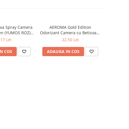
va Spray Camera
AEROMA Gold Edition
EYFEL Od
en (YUMOS ROZ)
Odorizant Camera cu Betisoare
Betisoare
60 ml
Intense Vibe 125 ml
Ta
,17 Lei
22,50 Lei
N COS
ADAUGA IN COS
ADAUG