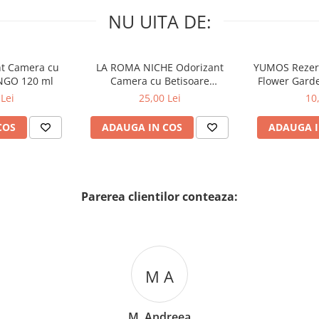
NU UITA DE:
nt Camera cu
LA ROMA NICHE Odorizant
YUMOS Rezer
NGO 120 ml
Camera cu Betisoare
Flower Gard
MADEMOSELLE 120 ml
2
Lei
25,00 Lei
10
COS
ADAUGA IN COS
ADAUGA I
Parerea clientilor conteaza:
M A
M. Andreea