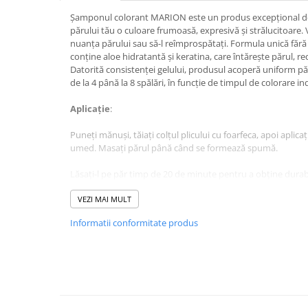
Baie
Șamponul colorant MARION este un produs excepțional de 
părului tău o culoare frumoasă, expresivă și strălucitoare.
Bucatarie
nuanța părului sau să-l reîmprospătați. Formula unică făr
Combaterea Insectelor
conține aloe hidratantă și keratina, care întărește părul, r
Daunatoare
Datorită consistenței gelului, produsul acoperă uniform pă
de la 4 până la 8 spălări, în funcție de timpul de colorare ind
Diverse produse de uz casnic
Aplicație
:
Geamuri
Mobilier
Puneți mănuși, tăiați colțul plicului cu foarfeca, apoi aplica
umed. Masați părul până când se formează spumă.
Pardoseli
Lăsați-l pe păr timp de 20 de minute pentru a obține durab
Saci Menajeri
spălări sau prelungiți timpul de vopsire la 45 de minute pe
Servetele Umede Multisuprfete
intensă și o durabilitate mai mare pentru aproximativ 8 spă
VEZI MAI MULT
Ingrijire Personala
Informatii conformitate produs
Clătește-ți părul până când apa curge limpede.
Ingrijire Personala
Ingrijirea corpului
In cazul parului gri si decolorat, efectul de vopsire poate fi
foarte decolorat sau foarte deteriorat, înainte de a folos
Bureti/Perie
să verificați intensitatea culorii pe o singură șuviță de păr
Crema
recomandat în instrucțiunile de utilizare.
Deo Incaltaminte