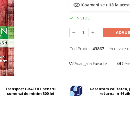
13
oameni se uită la aces
IN STOC
ADAUG
Cod Produs:
43867
Ai nevoie d
Adauga la Favorite
Cere 
Transport GRATUIT pentru
Garantam calitatea, 
comenzi de minim 300 lei
returna in 14 zil