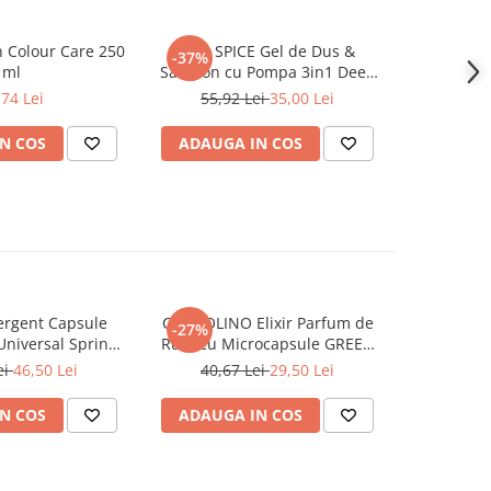
Colour Care 250
OLD SPICE Gel de Dus &
OLD SP
-37%
-37%
ml
Sampon cu Pompa 3in1 Deep
Sampon
Sea Extra XL 1000 ml
Wolfthor
,74 Lei
55,92 Lei
35,00 Lei
55,9
N COS
ADAUGA IN COS
ADAUG
rgent Capsule
COCCOLINO Elixir Parfum de
DASH De
-27%
Universal Spring
Rufe cu Microcapsule GREEN
Univers
ing 38 buc
SPA 342 ml
Muschi
ei
46,50 Lei
40,67 Lei
29,50 Lei
N COS
ADAUGA IN COS
ADAUG