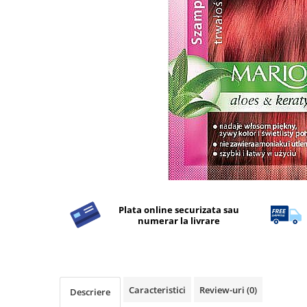
Detergent Rufe
Detergent Rufe
Anticalcar
Apret & solutii speciale
Balsam rufe
Detergent lichid
Detergent pudra
Inalbitor
Parfum de rufe
Solutie de intretinere textile
Plata online securizata sau
Solutii de scos pete
numerar la livrare
Tablete & Capsule
Produse Dezinfectante-
Antibacteriene
Produse de uz casnic
Caracteristici
Review-uri
(0)
Descriere
Produse de uz casnic