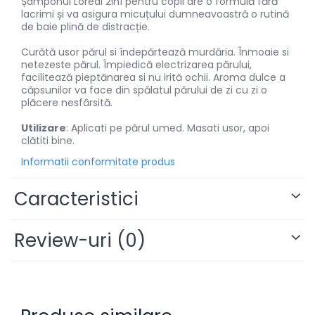
Șamponul Loreal 2in1 pentru copii are o formulă fără
lacrimi și va asigura micuțului dumneavoastră o rutină
de baie plină de distracție.
Curătă usor părul si îndepărtează murdăria. Înmoaie si
netezeste părul. Împiedică electrizarea părului,
facilitează pieptănarea si nu irită ochii. Aroma dulce a
căpsunilor va face din spălatul părului de zi cu zi o
plăcere nesfârsită.
Utilizare
: Aplicati pe părul umed. Masati usor, apoi
clătiti bine.
Informatii conformitate produs
Caracteristici
Review-uri
(0)