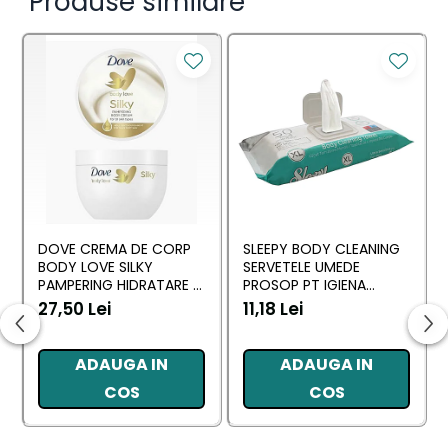
Produse similare
DOVE CREMA DE CORP
SLEEPY BODY CLEANING
BODY LOVE SILKY
SERVETELE UMEDE
PAMPERING HIDRATARE &
PROSOP PT IGIENA
NUTRITIE 300 ML
CORPORALA SENSITIVE
27,50 Lei
11,18 Lei
XL 50 BUC
ADAUGA IN
ADAUGA IN
COS
COS