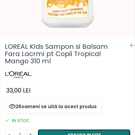
Masca & Gel de par
Sampon
Vopsea de par
Servetele Umede & Uscate
LOREAL Kids Sampon si Balsam
Fara Lacrmi pt Copii Tropical
Mango 310 ml
33,00 LEI
26
oameni se uită la acest produs
IN STOC
ADAUGA IN COS