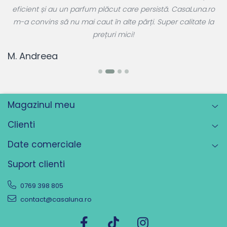
 a
eficient și au un parfum plăcut care persistă. CasaLuna.ro
r
m-a convins să nu mai caut în alte părți. Super calitate la
prețuri mici!
T
M. Andreea
Magazinul meu
Clienti
Date comerciale
Suport clienti
0769 398 805
contact@casaluna.ro