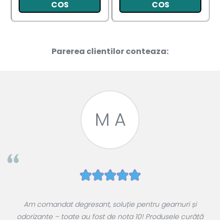
COS
COS
Parerea clientilor conteaza:
M A
e
Am comandat degresant, soluție pentru geamuri și
ul
odorizante – toate au fost de nota 10! Produsele curăță