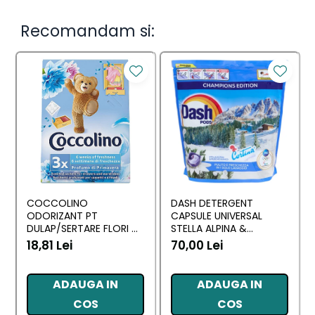
Recomandam si:
COCCOLINO
DASH DETERGENT
ODORIZANT PT
CAPSULE UNIVERSAL
DULAP/SERTARE FLORI DI
STELLA ALPINA &
PRIMAVERA 3 BUC
MUSCHINO BIANCO 60
18,81 Lei
70,00 Lei
BUC
ADAUGA IN
ADAUGA IN
COS
COS