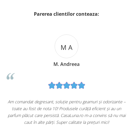
Parerea clientilor conteaza:
M A
M. Andreea
u
Am comandat degresant, soluție pentru geamuri și odorizante –
toate au fost de nota 10! Produsele curăță eficient și au un
ă
parfum plăcut care persistă. CasaLuna.ro m-a convins să nu mai
caut în alte părți. Super calitate la prețuri mici!