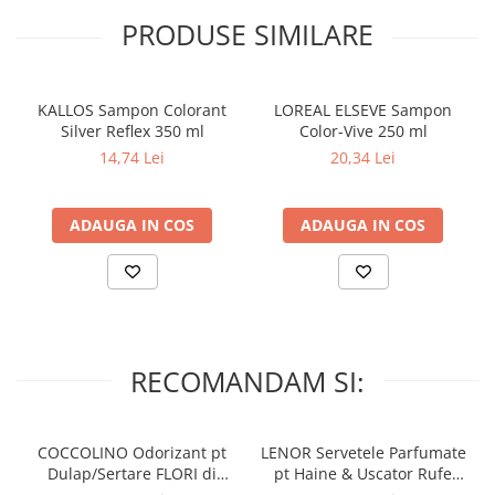
PRODUSE SIMILARE
KALLOS Sampon Colorant
LOREAL ELSEVE Sampon
Silver Reflex 350 ml
Color-Vive 250 ml
14,74 Lei
20,34 Lei
ADAUGA IN COS
ADAUGA IN COS
RECOMANDAM SI:
COCCOLINO Odorizant pt
LENOR Servetele Parfumate
Dulap/Sertare FLORI di
pt Haine & Uscator Rufe
PRIMAVERA 3 buc
SPRING AWAKENING 34 buc