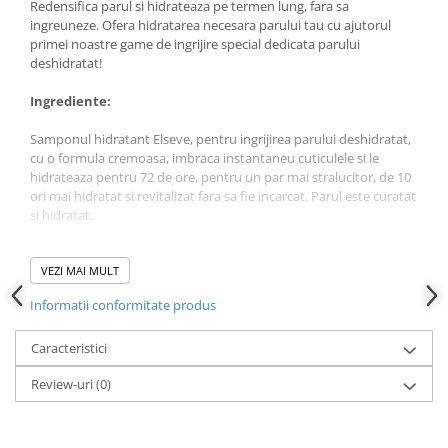
Redensifica parul si hidrateaza pe termen lung, fara sa
ingreuneze. Ofera hidratarea necesara parului tau cu ajutorul
primei noastre game de ingrijire special dedicata parului
deshidratat!
Ingrediente:
Samponul hidratant Elseve, pentru ingrijirea parului deshidratat,
cu o formula cremoasa, imbraca instantaneu cuticulele si le
hidrateaza pentru 72 de ore, pentru un par mai stralucitor, de 10
ori mai hidratat si revitalizat fara sa fie incarcat. Parul este curatat
si hidratat.
Formula noastra este imbogatita cu acid hialuronic. Regasita in
mod natural in organism, aceasta molecula retine de 1000 de ori
VEZI MAI MULT
greutatea ei in apa si ajuta la refacerea parului.
Informatii conformitate produs
Mod de utilizare:
Caracteristici
Aplicati pe parul umed, masati cu grija scalpul apoi clatiti. Pentru
Review-uri
(0)
un rezultat optim, completati ritualul de ingrijire cu celelalte
produse din gama. In cazul contactului cu ochii, clatiti imediat cu
apa din abundenta.