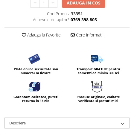
ADAUGA IN COS
Cod Produs:
33351
Ai nevoie de ajutor?
0769 398 805
Adauga la Favorite
Cere informatii
Plata online securizata sau
Transport GRATUIT pentru
numerar la livrare
comenzi de minim 300 lei
Garantam calitatea, puteti
Produse originale, calitate
returna in 14 zile
verificata si preturi mici
Descriere