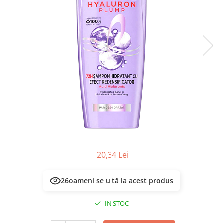
Masca & Gel de par
Sampon
Vopsea de par
Servetele Umede & Uscate
20,34 Lei
26
oameni se uită la acest produs
IN STOC