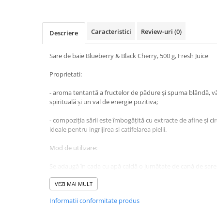
Baie
Bucatarie
Caracteristici
Review-uri
(0)
Descriere
Combaterea Insectelor
Daunatoare
Sare de baie Blueberry & Black Cherry, 500 g, Fresh Juice
Diverse produse de uz casnic
Proprietati:
Geamuri
- aroma tentantă a fructelor de pădure și spuma blândă, v
Mobilier
spirituală și un val de energie pozitiva;
Pardoseli
- compoziția sării este îmbogățită cu extracte de afine și ci
Saci Menajeri
ideale pentru ingrijirea si catifelarea pielii.
Servetele Umede Multisuprfete
Mod de utilizare:
Ingrijire Personala
Ingrijire Personala
Se adaugă în cada cu apă caldă o jumătate de cană de sare
Ingrijirea corpului
Timpul de îmbăiere este bine sa fie de 15-20 minute, în fieca
VEZI MAI MULT
Bureti/Perie
Informatii conformitate produs
Ingrediente:
Crema
Deo Incaltaminte