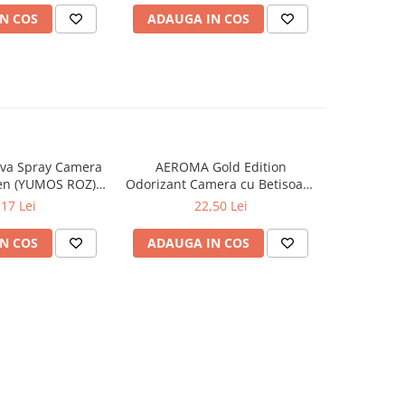
N COS
ADAUGA IN COS
ADAUG
va Spray Camera
AEROMA Gold Edition
EYFEL Od
en (YUMOS ROZ)
Odorizant Camera cu Betisoare
Betisoare
60 ml
Intense Vibe 125 ml
Ta
,17 Lei
22,50 Lei
N COS
ADAUGA IN COS
ADAUG