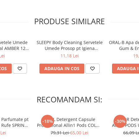
illus leaf extract, Prunus
ium lauryl sulfate, Parfum, Aqua,
mal, Citronellol, Amyl cinnamal,
PRODUSE SIMILARE
vetele Umede
SLEEPY Body Cleaning Servetele
ORAL-B Apa de
tal AMBER 120
Umede Prosop pt Igiena
Gum & En
c
Corporala Sensitive XL 50 buc
Lei
11,18 Lei
19
te de razele soarelui și de îngheț.
COS
ADAUGA IN COS
ADAUGA I
RECOMANDAM SI:
 Parfumate pt
ARIEL Detergent Capsule
LENOR Dete
-18%
-30%
r Rufe SPRING
Professional Allin1 Pods COLOR
Allin1 PODS 
 34 buc
60 buc
Awaken
Lei
79,31 Lei
65,00 Lei
66,09 L