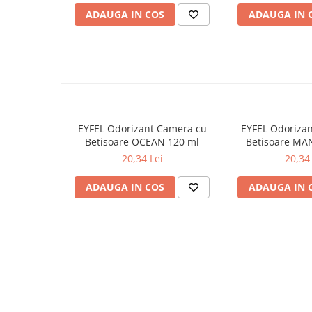
ADAUGA IN COS
ADAUGA IN 
Odorizante
Odorizante
Aer Conditionat
Baie
Camera
Lumanari Parfumate
EYFEL Odorizant Camera cu
EYFEL Odoriza
Masina
Betisoare OCEAN 120 ml
Betisoare MA
20,34 Lei
20,34 
Deodorante & Parfumuri
Deodorante & Parfumuri
ADAUGA IN COS
ADAUGA IN 
Parfumuri
Roll-on
Spray
Stick
Casete cadou
Casete cadou