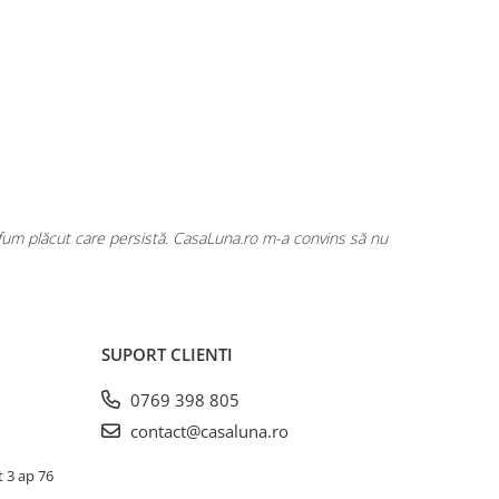
rfum plăcut care persistă. CasaLuna.ro m-a convins să nu
Cumpăr fre
SUPORT CLIENTI
0769 398 805
contact@casaluna.ro
t 3 ap 76