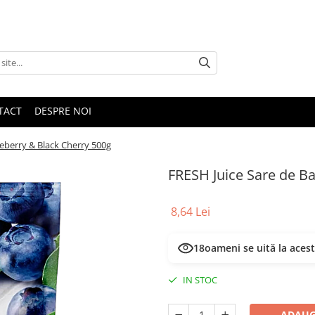
TACT
DESPRE NOI
ueberry & Black Cherry 500g
FRESH Juice Sare de Ba
8,64 Lei
18
oameni se uită la aces
IN STOC
ADAUG