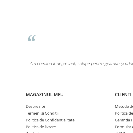
Pentru COPIL
Pentru EA
Pentru EL
Cosmetice Auto
Pet Shop
Covoare & Tapiterii
area a fost
Am comandat degresant, soluție pentru geamuri și odoriz
MAGAZINUL MEU
CLIENTI
Despre noi
Metode de
Termeni si Conditii
Politica d
Politica de Confidentialitate
Garantia 
Politica de livrare
Formular 