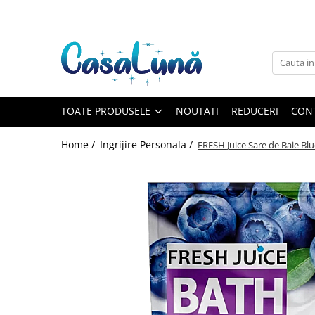
Toate Produsele
Gamma D'ORO
Gamma D'ORO
Gamma D'ORO Odorizant Cu
TOATE PRODUSELE
NOUTATI
REDUCERI
CON
Betisoare 120 ml
EYFEL
Home /
Ingrijire Personala /
FRESH Juice Sare de Baie Bl
EYFEL
EYFEL Odorizant Auto 10 ml
EYFEL Odorizant Camera cu
Betisoare 120 ml
EYFEL Spray Odorizant 400 ml
LORIS
LORIS
LORIS Odorizant cu Betisoare 120
ml