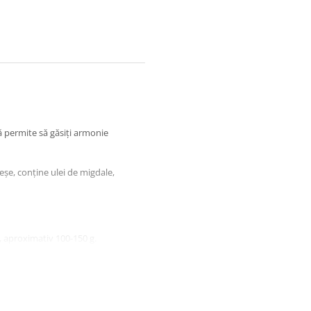
ă permite să găsiți armonie
reșe, conține ulei de migdale,
, aproximativ 100-150 g.
re zi sau o data la două zile.