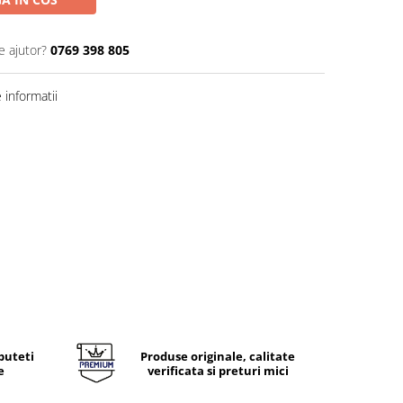
e ajutor?
0769 398 805
informatii
puteti
Produse originale, calitate
e
verificata si preturi mici