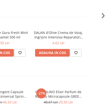
 Gura Fresh Mint
DALAN d'Olive Crema de Voiaj,
ORAL-B Cl
-42%
amel 500 ml
Ingrijire Intensiva Reparatorie
Manual
72H de Hidratare pt Maini si
Magnetic, 
,50 Lei
4,02 Lei
25,0
Corp 20 ml
N COS
ADAUGA IN COS
ADAUG
rgent Capsule
COCCOLINO Elixir Parfum de
DASH De
-27%
Universal Spring
Rufe cu Microcapsule GREEN
Univers
ing 38 buc
SPA 342 ml
Muschi
ei
46,50 Lei
40,67 Lei
29,50 Lei