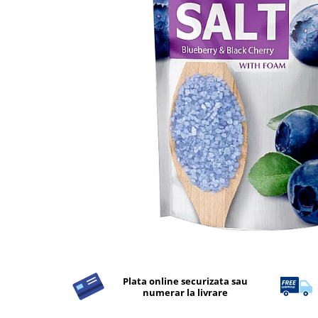
Detergent Rufe
Detergent Rufe
Anticalcar
Apret & solutii speciale
Balsam rufe
Detergent lichid
Detergent pudra
Inalbitor
Parfum de rufe
Solutie de intretinere textile
Solutii de scos pete
Tablete & Capsule
Produse Dezinfectante-
Antibacteriene
Plata online securizata sau
numerar la livrare
Produse de uz casnic
Produse de uz casnic