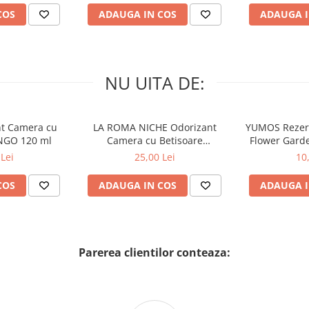
COS
ADAUGA IN COS
ADAUGA I
NU UITA DE:
nt Camera cu
LA ROMA NICHE Odorizant
YUMOS Rezer
NGO 120 ml
Camera cu Betisoare
Flower Gard
MADEMOSELLE 120 ml
2
Lei
25,00 Lei
10
COS
ADAUGA IN COS
ADAUGA I
Parerea clientilor conteaza: