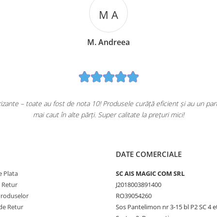
M A
M. Andreea
ante – toate au fost de nota 10! Produsele curăță eficient și au un pa
mai caut în alte părți. Super calitate la prețuri mici!
DATE COMERCIALE
 Plata
SC AIS MAGIC COM SRL
e Retur
J2018003891400
Produselor
RO39054260
de Retur
Sos Pantelimon nr 3-15 bl P2 SC 4 e