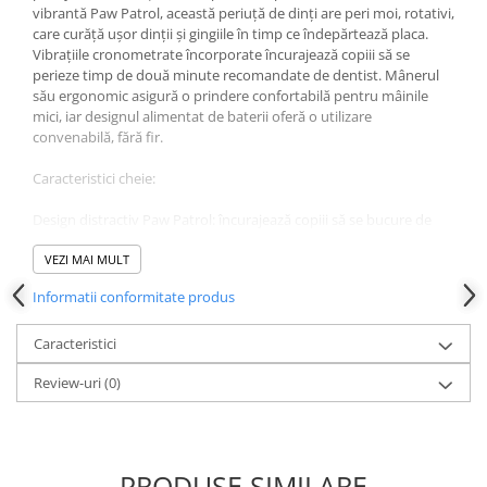
vibrantă Paw Patrol, această periuță de dinți are peri moi, rotativi,
care curăță ușor dinții și gingiile în timp ce îndepărtează placa.
Vibrațiile cronometrate încorporate încurajează copiii să se
perieze timp de două minute recomandate de dentist. Mânerul
său ergonomic asigură o prindere confortabilă pentru mâinile
mici, iar designul alimentat de baterii oferă o utilizare
convenabilă, fără fir.
Caracteristici cheie:
Design distractiv Paw Patrol: încurajează copiii să se bucure de
periaj. Peri moi, rotativi: delicat cu gingiile, în timp ce curăță
eficient dinții.
VEZI MAI MULT
Informatii conformitate produs
Temporizator încorporat: îi ajută pe copii să se perieze timp de
două minute.
Caracteristici
Alimentat cu baterie și fără fir: ușor de utilizat și ușor de călătorie.
Review-uri
(0)
Mâner ergonomic: Conceput pentru mâinile mici pentru a ține
confortabil
PRODUSE SIMILARE