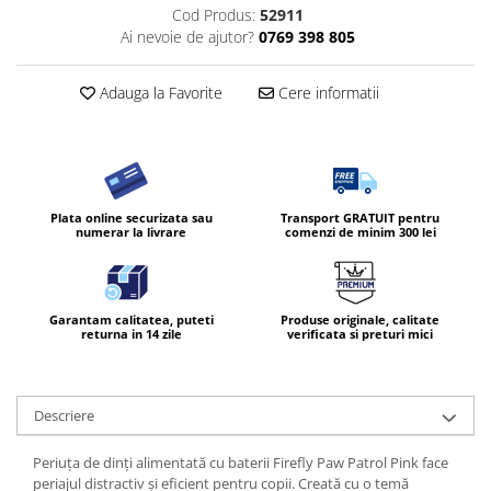
Cod Produs:
52911
Ai nevoie de ajutor?
0769 398 805
Adauga la Favorite
Cere informatii
Plata online securizata sau
Transport GRATUIT pentru
numerar la livrare
comenzi de minim 300 lei
Garantam calitatea, puteti
Produse originale, calitate
returna in 14 zile
verificata si preturi mici
Descriere
Periuța de dinți alimentată cu baterii Firefly Paw Patrol Pink face
periajul distractiv și eficient pentru copii. Creată cu o temă