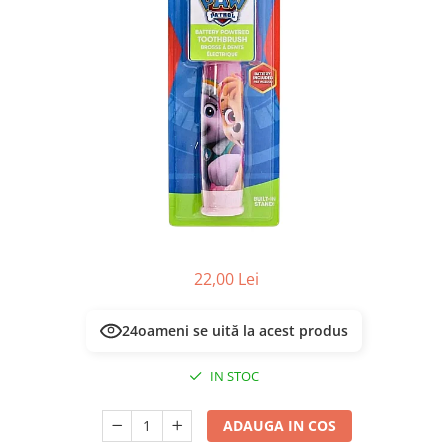
Masca & Gel de par
Sampon
Vopsea de par
Servetele Umede & Uscate
22,00 Lei
24
oameni se uită la acest produs
IN STOC
ADAUGA IN COS