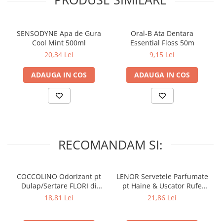
SENSODYNE Apa de Gura
Oral-B Ata Dentara
Cool Mint 500ml
Essential Floss 50m
20,34 Lei
9,15 Lei
ADAUGA IN COS
ADAUGA IN COS
RECOMANDAM SI:
COCCOLINO Odorizant pt
LENOR Servetele Parfumate
Dulap/Sertare FLORI di
pt Haine & Uscator Rufe
PRIMAVERA 3 buc
SPRING AWAKENING 34 buc
18,81 Lei
21,86 Lei