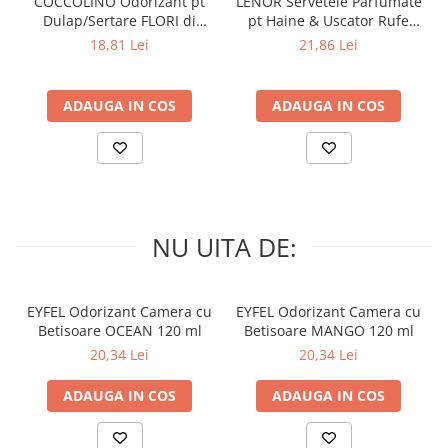
COCCOLINO Odorizant pt
LENOR Servetele Parfumate
Dulap/Sertare FLORI di
pt Haine & Uscator Rufe
PRIMAVERA 3 buc
SPRING AWAKENING 34 buc
18,81 Lei
21,86 Lei
ADAUGA IN COS
ADAUGA IN COS
NU UITA DE:
EYFEL Odorizant Camera cu
EYFEL Odorizant Camera cu
Betisoare OCEAN 120 ml
Betisoare MANGO 120 ml
20,34 Lei
20,34 Lei
ADAUGA IN COS
ADAUGA IN COS