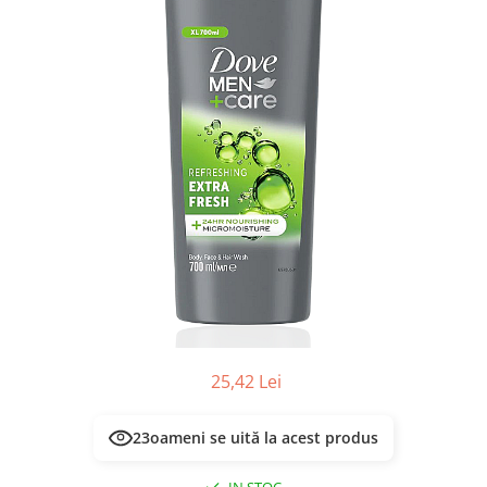
Masca & Gel de par
Sampon
Vopsea de par
Servetele Umede & Uscate
25,42 Lei
23
oameni se uită la acest produs