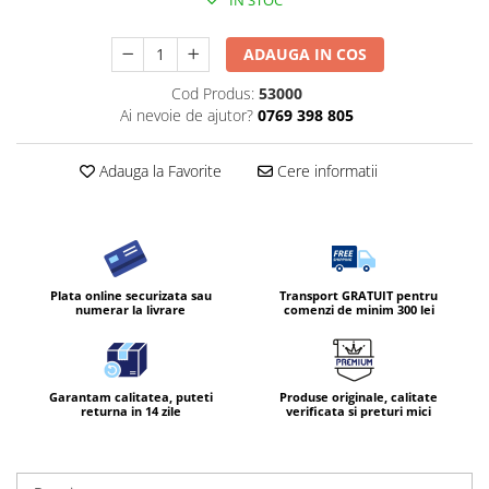
IN STOC
ADAUGA IN COS
Cod Produs:
53000
Ai nevoie de ajutor?
0769 398 805
Adauga la Favorite
Cere informatii
Plata online securizata sau
Transport GRATUIT pentru
numerar la livrare
comenzi de minim 300 lei
Garantam calitatea, puteti
Produse originale, calitate
returna in 14 zile
verificata si preturi mici