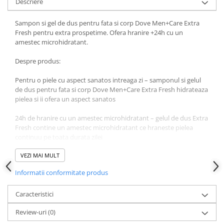
Descriere
Sampon si gel de dus pentru fata si corp Dove Men+Care Extra
Fresh pentru extra prospetime. Ofera hranire +24h cu un
amestec microhidratant.
Despre produs:
Pentru o piele cu aspect sanatos intreaga zi – samponul si gelul
de dus pentru fata si corp Dove Men+Care Extra Fresh hidrateaza
pielea si ii ofera un aspect sanatos
24h de hranire cu un amestec microhidratant – gelul de dus Extra
Fresh contine un amestec microhidratant ce hraneste pielea
continuu pe toata durata zilei
Mod de utilizare – pune o cantitate generoasa de gel de dus in
VEZI MAI MULT
palme. Maseaza spuma pe corp si simte efectul revigorant si
Informatii conformitate produs
hidratant inainte de a clati.
Realizat cu grija: gelul de dus Dove Men+Care Extra Fresh este
Caracteristici
aprobat PETA – Politica globala impotriva testarii pe animale si
Review-uri
(0)
vine intr-un recipient 100% din plastic reciclat*.