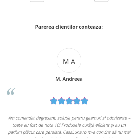
Parerea clientilor conteaza:
M A
M. Andreea
u
Am comandat degresant, soluție pentru geamuri și odorizante –
toate au fost de nota 10! Produsele curăță eficient și au un
ă
parfum plăcut care persistă. CasaLuna.ro m-a convins să nu mai