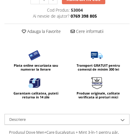
Diverse produse de uz casnic
Cod Produs:
53004
Ai nevoie de ajutor?
0769 398 805
Geamuri
Mobilier
Adauga la Favorite
Cere informatii
Pardoseli
Saci Menajeri
Servetele Umede Multisuprfete
Ingrijire Personala
Plata online securizata sau
Transport GRATUIT pentru
numerar la livrare
comenzi de minim 300 lei
Ingrijirea corpului
Bureti/Perie
Crema
Garantam calitatea, puteti
Produse originale, calitate
Deo Incaltaminte
returna in 14 zile
verificata si preturi mici
Gel de dus
Igiena orala
Ingrijire intima
Descriere
Lotiune de corp
Produsul Dove Men+Care Eucalyptus + Mint 3-în-1 pentru păr,