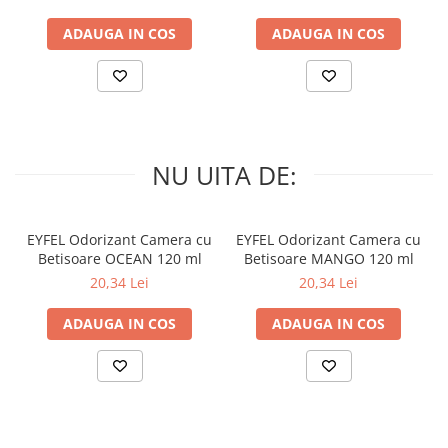
Cocamidopropil Betaină, Lauroil Isetionat de Sodiu, Glicerina,
Copolimer Acrilat, Parfum, Benzoat de Sodiu, Acid Stearic, Acid
ADAUGA IN COS
ADAUGA IN COS
Lauric, Hidroxid de Sodiu, Acid Hidroxistearic, Acid Palmitic, EDTA,
Acid Citric Palmitic Acid, PPG-6, extract de frunze de Mentha
Aquatica, ulei de eucalipt globulus, linalol, tetrametil
acetiloctahidronaftalene, CI 17200, CI 19140, CI 42090.
NU UITA DE:
EYFEL Odorizant Camera cu
EYFEL Odorizant Camera cu
Betisoare OCEAN 120 ml
Betisoare MANGO 120 ml
20,34 Lei
20,34 Lei
ADAUGA IN COS
ADAUGA IN COS