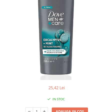
Apret & solutii speciale
Balsam rufe
Detergent lichid
Detergent pudra
Inalbitor
Parfum de rufe
Solutie de intretinere textile
Solutii de scos pete
Tablete & Capsule
Produse Dezinfectante-
Antibacteriene
Produse de uz casnic
25,42 Lei
Baie
Bucatarie
IN STOC
Combaterea Insectelor
Daunatoare
ADAUGA IN COS