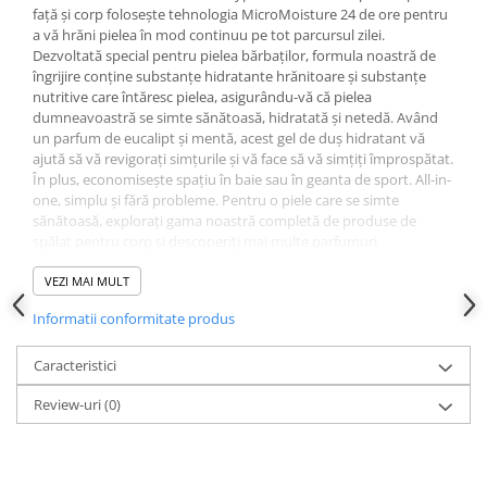
Produse pentru ras
față și corp folosește tehnologia MicroMoisture 24 de ore pentru
Sapunuri
a vă hrăni pielea în mod continuu pe tot parcursul zilei.
Dezvoltată special pentru pielea bărbaților, formula noastră de
Spuma de baie
îngrijire conține substanțe hidratante hrănitoare și substanțe
Ingrijirea parului
nutritive care întăresc pielea, asigurându-vă că pielea
dumneavoastră se simte sănătoasă, hidratată și netedă. Având
Balsam de par
un parfum de eucalipt și mentă, acest gel de duș hidratant vă
Fixativ si spuma de par
ajută să vă revigorați simțurile și vă face să vă simțiți împrospătat.
Masca & Gel de par
În plus, economisește spațiu în baie sau în geanta de sport. All-in-
one, simplu și fără probleme. Pentru o piele care se simte
Sampon
sănătoasă, explorați gama noastră completă de produse de
Vopsea de par
spălat pentru corp și descoperiți mai multe parfumuri
Servetele Umede & Uscate
revigorante care vă vor duce experiența de duș la un nivel cu
totul nou. Gelurile noastre de spălat corporale vin în sticle de
VEZI MAI MULT
Ingrijire copii
plastic 100% reciclat*, astfel încât să vă simțiți bine când treceți la
Informatii conformitate produs
Cosmetice copii
Dove Men+Care. Vrem să le oferim bărbaților curajul să aibă grijă
de ei înșiși și unul de altul. Dove Men+Care pune grija în centrul
Odorizante
forței unui bărbat, ajutându-te să ai grijă de tine, astfel încât să
Caracteristici
Aer Conditionat
poți fi acolo pentru ceilalți. *cu excepția capacelor și a etichetelor.
Review-uri
(0)
Baie
Caracteristici:
Camera
Dove Men+Care Eucalyptus + Mint Gel de spălat pentru păr, față