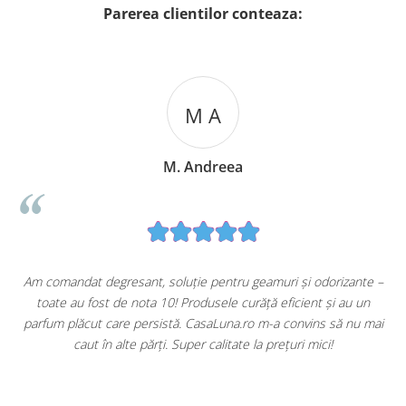
Parerea clientilor conteaza:
M A
M. Andreea
u
Am comandat degresant, soluție pentru geamuri și odorizante –
toate au fost de nota 10! Produsele curăță eficient și au un
ă
parfum plăcut care persistă. CasaLuna.ro m-a convins să nu mai
caut în alte părți. Super calitate la prețuri mici!