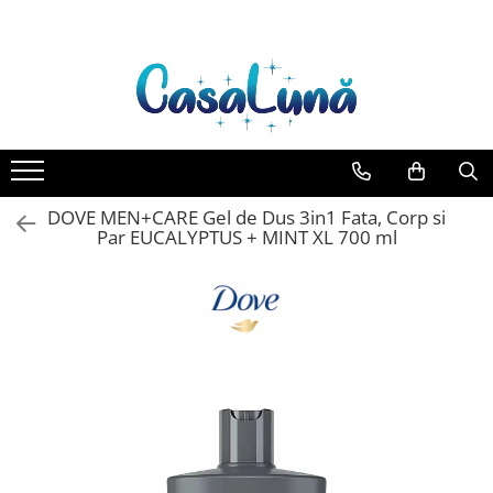
Toate Produsele
Gamma D'ORO
Gamma D'ORO Odorizant Cu
Betisoare 120 ml
EYFEL
DOVE MEN+CARE Gel de Dus 3in1 Fata, Corp si
EYFEL Odorizant Auto 10 ml
Par EUCALYPTUS + MINT XL 700 ml
EYFEL Odorizant Camera cu
Betisoare 120 ml
EYFEL Spray Odorizant 400 ml
LORIS
LORIS Odorizant cu Betisoare 120
ml
Detergent Rufe
Anticalcar