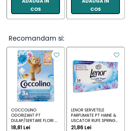
ADAUGA IN
ADAUGA IN
COS
COS
Recomandam si:
COCCOLINO
LENOR SERVETELE
ODORIZANT PT
PARFUMATE PT HAINE &
DULAP/SERTARE FLORI DI
USCATOR RUFE SPRING
PRIMAVERA 3 BUC
AWAKENING 34 BUC
18,81 Lei
21,86 Lei