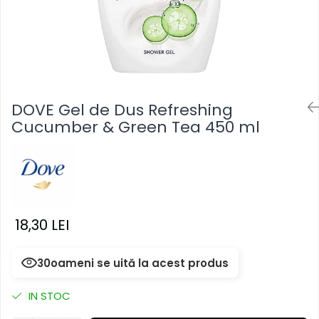
Masca & Gel de par
Sampon
Vopsea de par
Servetele Umede & Uscate
DOVE Gel de Dus Refreshing
Cucumber & Green Tea 450 ml
18,30 LEI
30
oameni se uită la acest produs
IN STOC