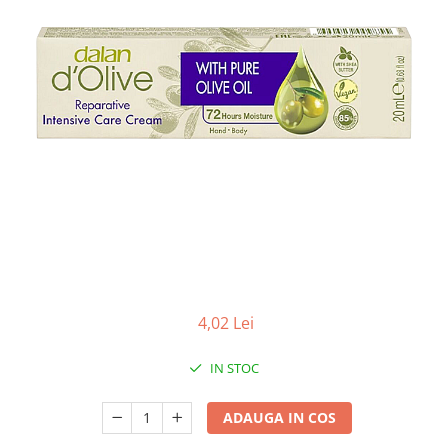
Apret & solutii speciale
Balsam rufe
Detergent lichid
Detergent pudra
Inalbitor
Parfum de rufe
Solutie de intretinere textile
Solutii de scos pete
Tablete & Capsule
Produse Dezinfectante-
Antibacteriene
4,02 Lei
Produse de uz casnic
Baie
IN STOC
Bucatarie
ADAUGA IN COS
Combaterea Insectelor
Daunatoare