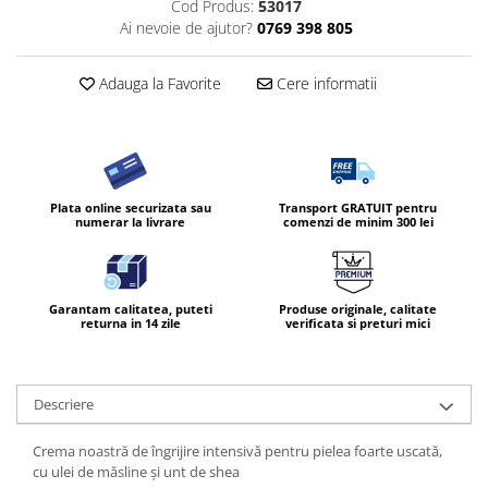
Cod Produs:
53017
Diverse produse de uz casnic
Ai nevoie de ajutor?
0769 398 805
Geamuri
Adauga la Favorite
Cere informatii
Mobilier
Pardoseli
Saci Menajeri
Servetele Umede Multisuprfete
Plata online securizata sau
Transport GRATUIT pentru
numerar la livrare
comenzi de minim 300 lei
Ingrijire Personala
Ingrijirea corpului
Bureti/Perie
Garantam calitatea, puteti
Produse originale, calitate
Crema
returna in 14 zile
verificata si preturi mici
Deo Incaltaminte
Gel de dus
Descriere
Igiena orala
Ingrijire intima
Crema noastră de îngrijire intensivă pentru pielea foarte uscată,
Lotiune de corp
cu ulei de măsline și unt de shea