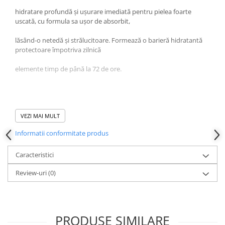
Produse pentru ras
hidratare profundă și ușurare imediată pentru pielea foarte
Sapunuri
uscată, cu formula sa ușor de absorbit,
Spuma de baie
Ingrijirea parului
lăsând-o netedă și strălucitoare. Formează o barieră hidratantă
protectoare împotriva zilnică
Balsam de par
Fixativ si spuma de par
elemente timp de până la 72 de ore.
Masca & Gel de par
Sampon
• Cu unt de Shea
Vopsea de par
VEZI MAI MULT
Servetele Umede & Uscate
• Vegan
Informatii conformitate produs
Ingrijire copii
• 85% Origine Naturală
Cosmetice copii
Caracteristici
• 0% Paraben, Colorant, PEG, Silicon, Parafină, OMG
Odorizante
Review-uri
(0)
Aer Conditionat
Baie
Ingrediente:
Camera
PRODUSE SIMILARE
Aqua, vaselină, glicerină, oleat de gliceril, miristat de izopropil,