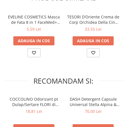
Lumanari Parfumate
sulfat de magneziu, poligliceril-2
Masina
Dipolihidroxistearat, Poligliceril-3 Dinostearat, Ulei de ricin
EVELINE COSMETICS Masca
TESORI D’Oriente Crema de
Deodorante & Parfumuri
hidrogenat, Ulei de fructe Olea Europaea,
de Fata 8 in 1 FaceMed+
Corp Orchidea Della Cina
Parfumuri
Hydra Detox 2 x 5 ml
300 ml
5,59 Lei
33,55 Lei
Butyrospermum Parkii (Shea), unt, parfum, fenoxietanol, acid
Roll-on
benzoic, acid dehidroacetic.
ADAUGA IN COS
ADAUGA IN COS
Spray
Stick
Casete cadou
Pentru COPIL
Pentru EA
RECOMANDAM SI:
Pentru EL
Cosmetice Auto
COCCOLINO Odorizant pt
DASH Detergent Capsule
Pet Shop
Dulap/Sertare FLORI di
Universal Stella Alpina &
Covoare & Tapiterii
PRIMAVERA 3 buc
Muschino Bianco 60 buc
18,81 Lei
70,00 Lei