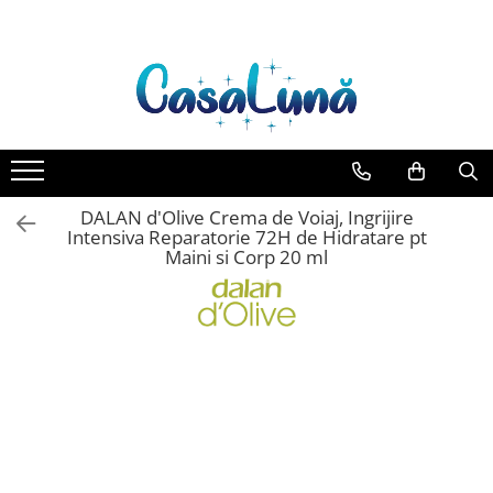
Toate Produsele
Gamma D'ORO
Gamma D'ORO Odorizant Cu
Betisoare 120 ml
EYFEL
DALAN d'Olive Crema de Voiaj, Ingrijire
EYFEL Odorizant Auto 10 ml
Intensiva Reparatorie 72H de Hidratare pt
Maini si Corp 20 ml
EYFEL Odorizant Camera cu
Betisoare 120 ml
EYFEL Spray Odorizant 400 ml
LORIS
LORIS Odorizant cu Betisoare 120
ml
Detergent Rufe
Anticalcar