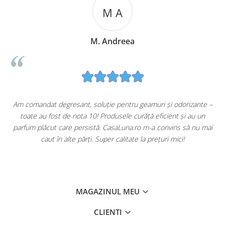
M A
M. Andreea
u
Am comandat degresant, soluție pentru geamuri și odorizante –
toate au fost de nota 10! Produsele curăță eficient și au un
ă
parfum plăcut care persistă. CasaLuna.ro m-a convins să nu mai
caut în alte părți. Super calitate la prețuri mici!
MAGAZINUL MEU
CLIENTI