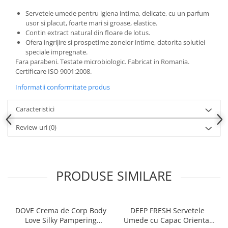
Produse pentru ras
Servetele umede pentru igiena intima, delicate, cu un parfum
Sapunuri
usor si placut, foarte mari si groase, elastice.
Spuma de baie
Contin extract natural din floare de lotus.
Ingrijirea parului
Ofera ingrijire si prospetime zonelor intime, datorita solutiei
speciale impregnate.
Balsam de par
Fara parabeni. Testate microbiologic. Fabricat in Romania.
Fixativ si spuma de par
Certificare ISO 9001:2008.
Masca & Gel de par
Informatii conformitate produs
Sampon
Caracteristici
Vopsea de par
Servetele Umede & Uscate
Review-uri
(0)
Ingrijire copii
Cosmetice copii
Odorizante
PRODUSE SIMILARE
Aer Conditionat
Baie
DOVE Crema de Corp Body
DEEP FRESH Servetele
Camera
Love Silky Pampering
Umede cu Capac Oriental