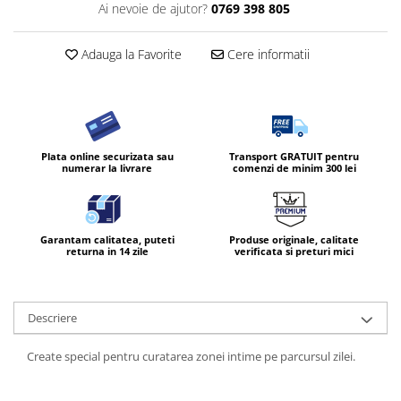
Ai nevoie de ajutor?
0769 398 805
Diverse produse de uz casnic
Geamuri
Adauga la Favorite
Cere informatii
Mobilier
Pardoseli
Saci Menajeri
Plata online securizata sau
Transport GRATUIT pentru
Servetele Umede Multisuprfete
numerar la livrare
comenzi de minim 300 lei
Ingrijire Personala
Ingrijirea corpului
Bureti/Perie
Garantam calitatea, puteti
Produse originale, calitate
returna in 14 zile
verificata si preturi mici
Crema
Deo Incaltaminte
Gel de dus
Descriere
Igiena orala
Create special pentru curatarea zonei intime pe parcursul zilei.
Ingrijire intima
Lotiune de corp