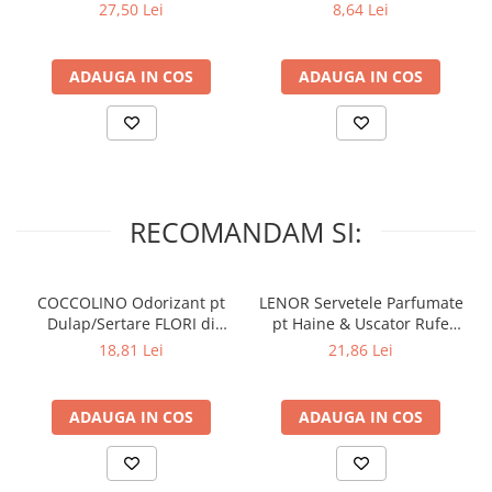
Lumanari Parfumate
Hidratare & Nutritie 300 ml
AMBER 120 buc
27,50 Lei
8,64 Lei
Masina
Deodorante & Parfumuri
ADAUGA IN COS
ADAUGA IN COS
Parfumuri
Roll-on
Spray
Stick
RECOMANDAM SI:
Casete cadou
Pentru COPIL
Pentru EA
COCCOLINO Odorizant pt
LENOR Servetele Parfumate
Dulap/Sertare FLORI di
pt Haine & Uscator Rufe
Pentru EL
PRIMAVERA 3 buc
SPRING AWAKENING 34 buc
18,81 Lei
21,86 Lei
Cosmetice Auto
Pet Shop
ADAUGA IN COS
ADAUGA IN COS
Covoare & Tapiterii