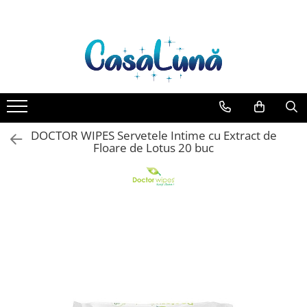
Toate Produsele
Gamma D'ORO
Gamma D'ORO Odorizant Cu
Betisoare 120 ml
EYFEL
DOCTOR WIPES Servetele Intime cu Extract de
EYFEL Odorizant Auto 10 ml
Floare de Lotus 20 buc
EYFEL Odorizant Camera cu
Betisoare 120 ml
EYFEL Spray Odorizant 400 ml
LORIS
LORIS Odorizant cu Betisoare 120
ml
Detergent Rufe
Anticalcar