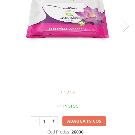
Apret & solutii speciale
Balsam rufe
Detergent lichid
Detergent pudra
Inalbitor
Parfum de rufe
Solutie de intretinere textile
Solutii de scos pete
Tablete & Capsule
Produse Dezinfectante-
7,12 Lei
Antibacteriene
Produse de uz casnic
IN STOC
Baie
Bucatarie
ADAUGA IN COS
Combaterea Insectelor
Cod Produs:
26036
Daunatoare