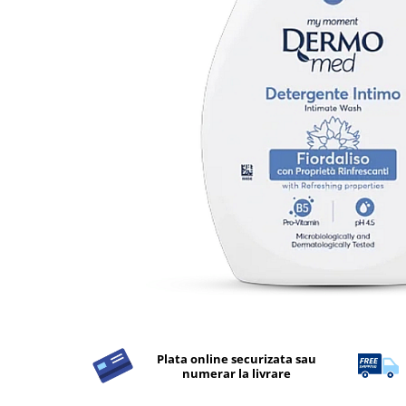
Detergent Rufe
Detergent Rufe
Anticalcar
Apret & solutii speciale
Balsam rufe
Detergent lichid
Detergent pudra
Inalbitor
Parfum de rufe
Solutie de intretinere textile
Solutii de scos pete
Tablete & Capsule
Produse Dezinfectante-
Antibacteriene
Plata online securizata sau
numerar la livrare
Produse de uz casnic
Produse de uz casnic