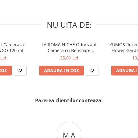
NU UITA DE:
nt Camera cu
LA ROMA NICHE Odorizant
YUMOS Rezer
NGO 120 ml
Camera cu Betisoare
Flower Gard
MADEMOSELLE 120 ml
2
Lei
25,00 Lei
10
COS
ADAUGA IN COS
ADAUGA I
Parerea clientilor conteaza:
M A