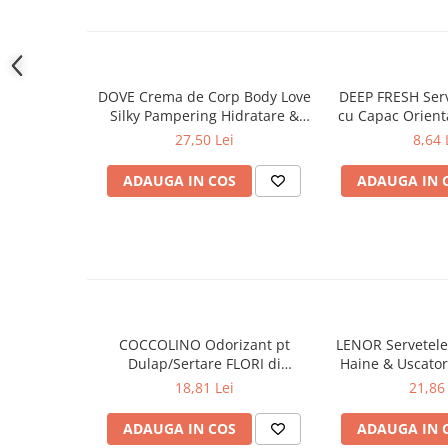
Gel de dus
Igiena orala
Ingrijire intima
DOVE Crema de Corp Body Love
DEEP FRESH Ser
Lotiune de corp
Silky Pampering Hidratare &
cu Capac Orien
Produse pentru ras
Nutritie 300 ml
bu
27,50 Lei
8,64 
Sapunuri
Spuma de baie
ADAUGA IN COS
ADAUGA IN 
Ingrijirea parului
Balsam de par
Fixativ si spuma de par
Masca & Gel de par
Sampon
Vopsea de par
COCCOLINO Odorizant pt
LENOR Servetele
Dulap/Sertare FLORI di
Haine & Uscato
Servetele Umede & Uscate
PRIMAVERA 3 buc
AWAKENING
18,81 Lei
21,86 
Ingrijire copii
Ingrijire copii
ADAUGA IN COS
ADAUGA IN 
Cosmetice copii