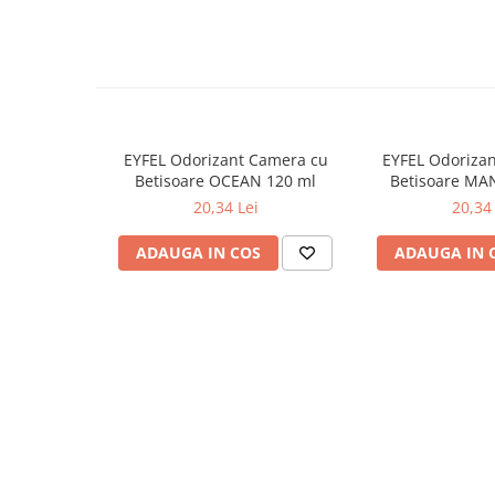
Odorizante
Odorizante
Aer Conditionat
Baie
Camera
EYFEL Odorizant Camera cu
EYFEL Odoriza
Betisoare OCEAN 120 ml
Betisoare MA
Lumanari Parfumate
20,34 Lei
20,34 
Masina
ADAUGA IN COS
ADAUGA IN 
Deodorante & Parfumuri
Deodorante & Parfumuri
Parfumuri
Roll-on
Spray
Stick
Casete cadou
Casete cadou