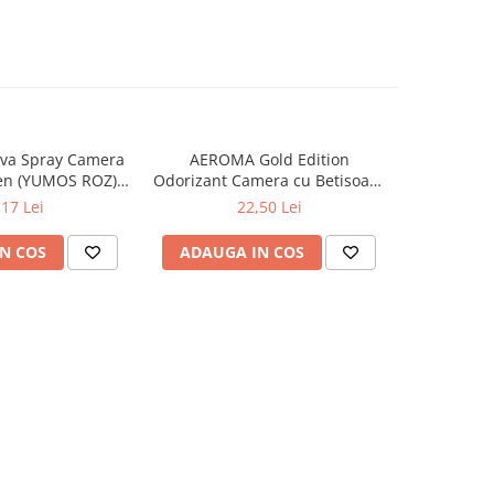
va Spray Camera
AEROMA Gold Edition
EYFEL Od
en (YUMOS ROZ)
Odorizant Camera cu Betisoare
Betisoare
60 ml
Intense Vibe 125 ml
Ta
,17 Lei
22,50 Lei
N COS
ADAUGA IN COS
ADAUG