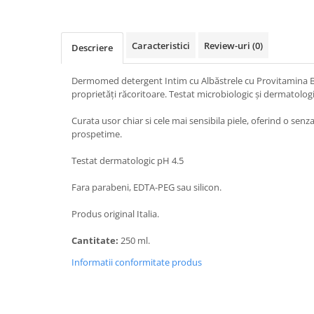
Baie
Bucatarie
Caracteristici
Review-uri
(0)
Descriere
Combaterea Insectelor
Daunatoare
Dermomed detergent Intim cu Albăstrele cu Provitamina B5.
Diverse produse de uz casnic
proprietăți răcoritoare. Testat microbiologic și dermatologi
Geamuri
Curata usor chiar si cele mai sensibila piele, oferind o senz
prospetime.
Mobilier
Pardoseli
Testat dermatologic pH 4.5
Saci Menajeri
Fara parabeni, EDTA-PEG sau silicon.
Servetele Umede Multisuprfete
Produs original Italia.
Ingrijire Personala
Ingrijire Personala
Cantitate:
250 ml.
Ingrijirea corpului
Informatii conformitate produs
Bureti/Perie
Crema
Deo Incaltaminte