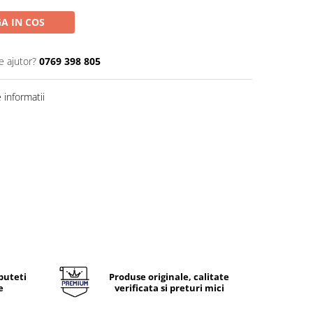
A IN COS
e ajutor?
0769 398 805
informatii
puteti
Produse originale, calitate
e
verificata si preturi mici