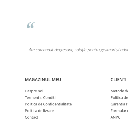
Pentru COPIL
Pentru EA
Pentru EL
Cosmetice Auto
Pet Shop
Covoare & Tapiterii
area a fost
Am comandat degresant, soluție pentru geamuri și odoriz
MAGAZINUL MEU
CLIENTI
Despre noi
Metode de
Termeni si Conditii
Politica d
Politica de Confidentialitate
Garantia 
Politica de livrare
Formular 
Contact
ANPC