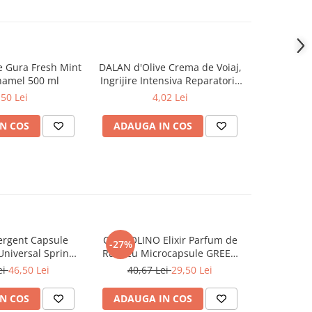
 Gura Fresh Mint
DALAN d'Olive Crema de Voiaj,
ORAL-B Cl
-42%
amel 500 ml
Ingrijire Intensiva Reparatorie
Manual
72H de Hidratare pt Maini si
Magnetic, 
,50 Lei
4,02 Lei
25,0
Corp 20 ml
N COS
ADAUGA IN COS
ADAUG
rgent Capsule
COCCOLINO Elixir Parfum de
DASH De
-27%
Universal Spring
Rufe cu Microcapsule GREEN
Univers
ing 38 buc
SPA 342 ml
Muschi
ei
46,50 Lei
40,67 Lei
29,50 Lei
N COS
ADAUGA IN COS
ADAUG