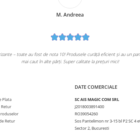
M. Andreea
ante – toate au fost de nota 10! Produsele curăță eficient și au un pa
mai caut în alte părți. Super calitate la prețuri mici!
DATE COMERCIALE
 Plata
SC AIS MAGIC COM SRL
e Retur
J2018003891400
Produselor
RO39054260
de Retur
Sos Pantelimon nr 3-15 bl P2 SC 4 e
Sector 2, Bucuresti