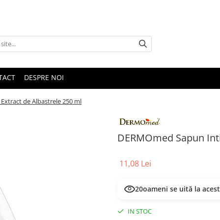
TACT
DESPRE NOI
tract de Albastrele 250 ml
DERMOmed Sapun Intim
11,08 Lei
21
oameni se uită la aces
IN STOC