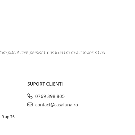
rfum plăcut care persistă. CasaLuna.ro m-a convins să nu
Cumpăr fre
SUPORT CLIENTI
0769 398 805
contact@casaluna.ro
t 3 ap 76