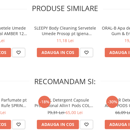
PRODUSE SIMILARE
vetele Umede
SLEEPY Body Cleaning Servetele
ORAL-B Apa de
tal AMBER 120
Umede Prosop pt Igiena
Gum & En
c
Corporala Sensitive XL 50 buc
Lei
11,18 Lei
19
COS
ADAUGA IN COS
ADAUGA I
RECOMANDAM SI:
 Parfumate pt
ARIEL Detergent Capsule
LENOR Dete
-18%
-30%
r Rufe SPRING
Professional Allin1 Pods COLOR
Allin1 PODS 
 34 buc
60 buc
Awaken
Lei
79,31 Lei
65,00 Lei
66,09 L
COS
ADAUGA IN COS
ADAUGA I