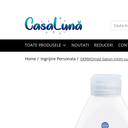
Toate Produsele
Gamma D'ORO
Gamma D'ORO
Gamma D'ORO Odorizant Cu
TOATE PRODUSELE
NOUTATI
REDUCERI
CON
Betisoare 120 ml
EYFEL
Home /
Ingrijire Personala /
DERMOmed Sapun Intim cu Ex
EYFEL
EYFEL Odorizant Auto 10 ml
EYFEL Odorizant Camera cu
Betisoare 120 ml
EYFEL Spray Odorizant 400 ml
LORIS
LORIS
LORIS Odorizant cu Betisoare 120
ml