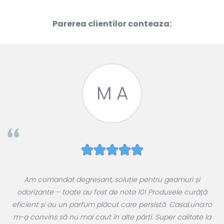
Parerea clientilor conteaza:
M A
e
Am comandat degresant, soluție pentru geamuri și
ul
odorizante – toate au fost de nota 10! Produsele curăță
 a
eficient și au un parfum plăcut care persistă. CasaLuna.ro
r
m-a convins să nu mai caut în alte părți. Super calitate la