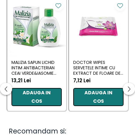
MALIZIA SAPUN LICHID
DOCTOR WIPES
INTIM ANTIBACTERIAN
SERVETELE INTIME CU
CEAI VERDE&IASOMIE
EXTRACT DE FLOARE DE
200 ML
LOTUS 20 BUC
13,21 Lei
7,12 Lei
ADAUGA IN
ADAUGA IN
COS
COS
Recomandam si: