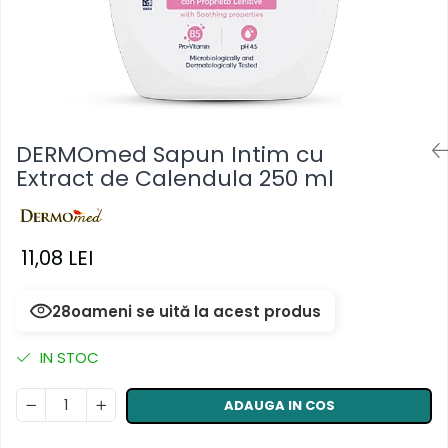
Masca & Gel de par
Sampon
Vopsea de par
Servetele Umede & Uscate
DERMOmed Sapun Intim cu
Extract de Calendula 250 ml
11,08 LEI
28
oameni se uită la acest produs
IN STOC
ADAUGA IN COS