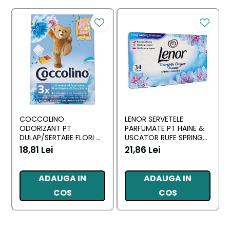
COCCOLINO
LENOR SERVETELE
ODORIZANT PT
PARFUMATE PT HAINE &
DULAP/SERTARE FLORI DI
USCATOR RUFE SPRING
PRIMAVERA 3 BUC
AWAKENING 34 BUC
18,81 Lei
21,86 Lei
ADAUGA IN
ADAUGA IN
COS
COS