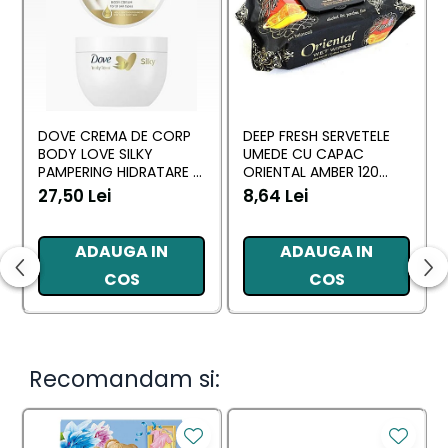
DOVE CREMA DE CORP
DEEP FRESH SERVETELE
BODY LOVE SILKY
UMEDE CU CAPAC
PAMPERING HIDRATARE &
ORIENTAL AMBER 120
NUTRITIE 300 ML
BUC
27,50 Lei
8,64 Lei
ADAUGA IN
ADAUGA IN
COS
COS
Recomandam si: