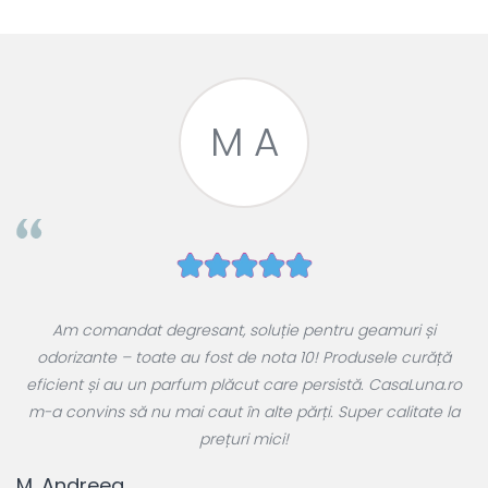
M A
e
Am comandat degresant, soluție pentru geamuri și
ul
odorizante – toate au fost de nota 10! Produsele curăță
 a
eficient și au un parfum plăcut care persistă. CasaLuna.ro
r
m-a convins să nu mai caut în alte părți. Super calitate la
prețuri mici!
T
M. Andreea