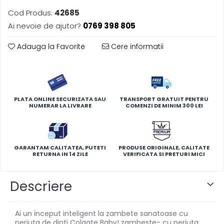
Cod Produs:
42685
Ai nevoie de ajutor?
0769 398 805
Adauga la Favorite
Cere informatii
PLATA ONLINE SECURIZATA SAU
TRANSPORT GRATUIT PENTRU
NUMERAR LA LIVRARE
COMENZI DE MINIM 300 LEI
GARANTAM CALITATEA, PUTETI
PRODUSE ORIGINALE, CALITATE
RETURNA IN 14 ZILE
VERIFICATA SI PRETURI MICI
Descriere
Ai un inceput inteligent la zambete sanatoase cu
periuta de dinti Colgate Baby! zambeste- cu periuta