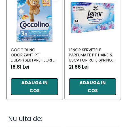
COCCOLINO
LENOR SERVETELE
ODORIZANT PT
PARFUMATE PT HAINE &
DULAP/SERTARE FLORI DI
USCATOR RUFE SPRING
PRIMAVERA 3 BUC
AWAKENING 34 BUC
18,81 Lei
21,86 Lei
ADAUGA IN
ADAUGA IN
COS
COS
Nu uita de: