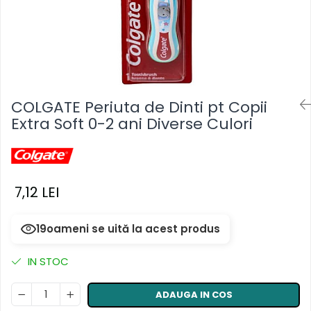
Masca & Gel de par
Sampon
Vopsea de par
Servetele Umede & Uscate
COLGATE Periuta de Dinti pt Copii
Extra Soft 0-2 ani Diverse Culori
7,12 LEI
19
oameni se uită la acest produs
IN STOC
ADAUGA IN COS