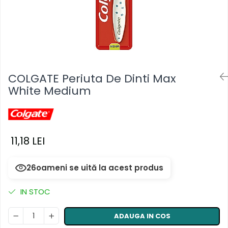
Masca & Gel de par
Sampon
Vopsea de par
Servetele Umede & Uscate
COLGATE Periuta De Dinti Max
White Medium
11,18 LEI
26
oameni se uită la acest produs
IN STOC
ADAUGA IN COS