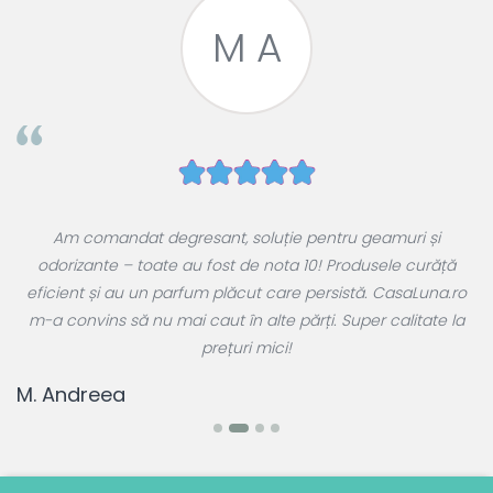
M A
e
Am comandat degresant, soluție pentru geamuri și
ul
odorizante – toate au fost de nota 10! Produsele curăță
 a
eficient și au un parfum plăcut care persistă. CasaLuna.ro
r
m-a convins să nu mai caut în alte părți. Super calitate la
prețuri mici!
T
M. Andreea