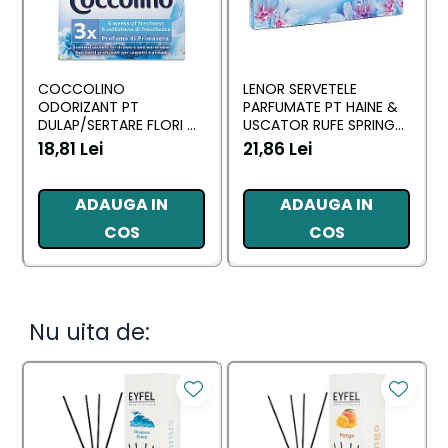
COCCOLINO
LENOR SERVETELE
ODORIZANT PT
PARFUMATE PT HAINE &
DULAP/SERTARE FLORI DI
USCATOR RUFE SPRING
PRIMAVERA 3 BUC
AWAKENING 34 BUC
18,81 Lei
21,86 Lei
ADAUGA IN
ADAUGA IN
COS
COS
Nu uita de: