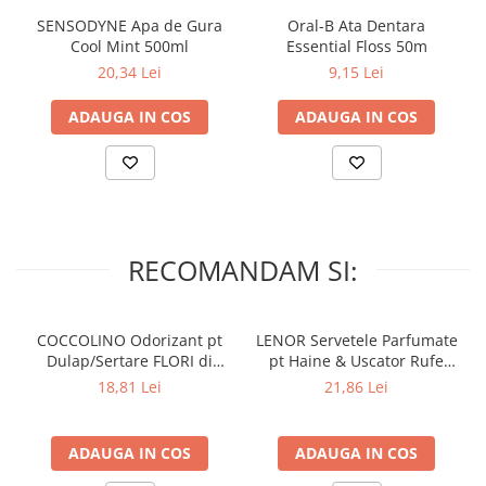
SENSODYNE Apa de Gura
Oral-B Ata Dentara
Cool Mint 500ml
Essential Floss 50m
20,34 Lei
9,15 Lei
ADAUGA IN COS
ADAUGA IN COS
RECOMANDAM SI:
COCCOLINO Odorizant pt
LENOR Servetele Parfumate
Dulap/Sertare FLORI di
pt Haine & Uscator Rufe
PRIMAVERA 3 buc
SPRING AWAKENING 34 buc
18,81 Lei
21,86 Lei
ADAUGA IN COS
ADAUGA IN COS