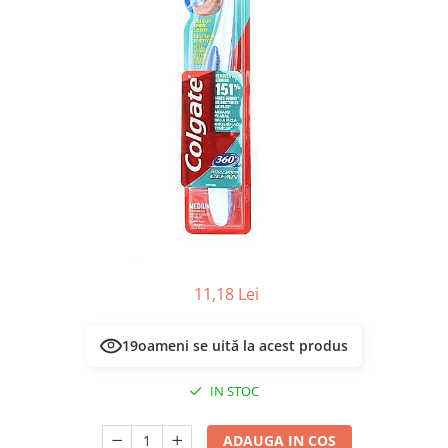
Masca & Gel de par
Sampon
Vopsea de par
Servetele Umede & Uscate
11,18 Lei
19
oameni se uită la acest produs
IN STOC
ADAUGA IN COS