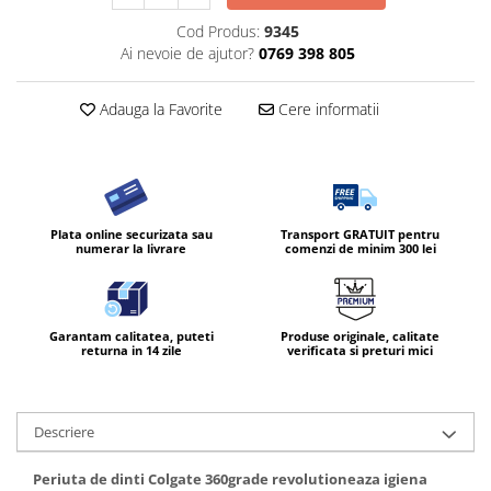
Cod Produs:
9345
Ai nevoie de ajutor?
0769 398 805
Adauga la Favorite
Cere informatii
Plata online securizata sau
Transport GRATUIT pentru
numerar la livrare
comenzi de minim 300 lei
Garantam calitatea, puteti
Produse originale, calitate
returna in 14 zile
verificata si preturi mici
Descriere
Periuta de dinti Colgate 360grade revolutioneaza igiena