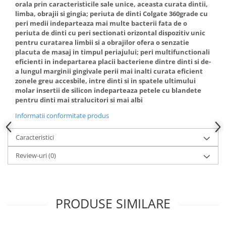
orala prin caracteristicile sale unice, aceasta curata dintii,
limba, obrajii si gingia; periuta de dinti Colgate 360grade cu
peri medii indeparteaza mai multe bacterii fata de o
periuta de dinti cu peri sectionati orizontal dispozitiv unic
pentru curatarea limbii si a obrajilor ofera o senzatie
placuta de masaj in timpul periajului; peri multifunctionali
eficienti in indepartarea placii bacteriene dintre dinti si de-
a lungul marginii gingivale perii mai inalti curata eficient
zonele greu accesbile, intre dinti si in spatele ultimului
molar insertii de silicon indeparteaza petele cu blandete
pentru dinti mai stralucitori si mai albi
Informatii conformitate produs
Caracteristici
Review-uri
(0)
PRODUSE SIMILARE