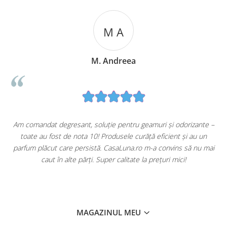
M A
M. Andreea
u
Am comandat degresant, soluție pentru geamuri și odorizante –
toate au fost de nota 10! Produsele curăță eficient și au un
ă
parfum plăcut care persistă. CasaLuna.ro m-a convins să nu mai
caut în alte părți. Super calitate la prețuri mici!
MAGAZINUL MEU