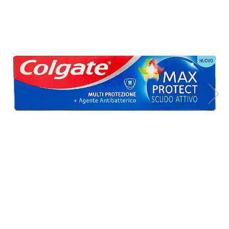
Apret & solutii speciale
Balsam rufe
Detergent lichid
Detergent pudra
Inalbitor
Parfum de rufe
Solutie de intretinere textile
Solutii de scos pete
Tablete & Capsule
Produse Dezinfectante-
Antibacteriene
Produse de uz casnic
Baie
Bucatarie
Combaterea Insectelor
Daunatoare