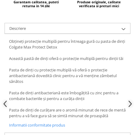
Produse pentru ras
Garantam calitatea, puteti
Produse originale, calitate
returna in 14 zile
verificata si preturi mici
Sapunuri
Spuma de baie
Ingrijirea parului
Descriere
Balsam de par
Obțineți protecție multiplă pentru întreaga gură cu pasta de dinți
Fixativ si spuma de par
Colgate Max Protect Detox
Masca & Gel de par
Sampon
Această pastă de dinți oferă o protecție multiplă pentru dinții tăi
Vopsea de par
Pasta de dinți cu protecție multiplă vă oferă o protecție
Servetele Umede & Uscate
antibacteriană dovedită clinic pentru a vă menține zâmbetul
sănătos
Ingrijire copii
Cosmetice copii
Pasta de dinți antibacteriană este îmbogățită cu zinc pentru a
combate bacteriile și pentru a curăța dinții
Odorizante
Aer Conditionat
Pasta de dinți de curățare are o aromă minunat de rece de mentă
pentru a vă face gura să se simtă minunat de proaspătă
Baie
Informatii conformitate produs
Camera