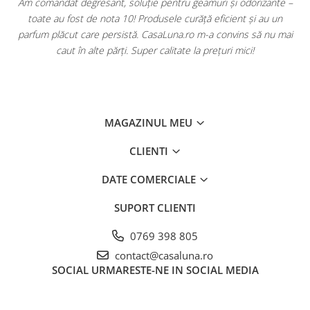
u
Am comandat degresant, soluție pentru geamuri și odorizante –
toate au fost de nota 10! Produsele curăță eficient și au un
ă
parfum plăcut care persistă. CasaLuna.ro m-a convins să nu mai
caut în alte părți. Super calitate la prețuri mici!
MAGAZINUL MEU
CLIENTI
DATE COMERCIALE
SUPORT CLIENTI
0769 398 805
contact@casaluna.ro
SOCIAL
URMARESTE-NE IN SOCIAL MEDIA