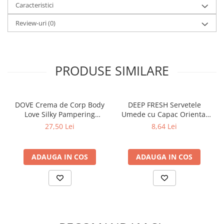
Lumanari Parfumate
Caracteristici
Masina
Review-uri
(0)
Deodorante & Parfumuri
Parfumuri
Roll-on
PRODUSE SIMILARE
Spray
Stick
DOVE Crema de Corp Body
DEEP FRESH Servetele
Casete cadou
Love Silky Pampering
Umede cu Capac Oriental
Pentru COPIL
Hidratare & Nutritie 300 ml
AMBER 120 buc
27,50 Lei
8,64 Lei
Pentru EA
Pentru EL
ADAUGA IN COS
ADAUGA IN COS
Cosmetice Auto
Pet Shop
Covoare & Tapiterii