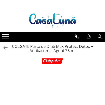
Toate Produsele
Gamma D'ORO
Gamma D'ORO Odorizant Cu
Betisoare 120 ml
EYFEL
COLGATE Pasta de Dinti Max Protect Detox +
EYFEL Odorizant Auto 10 ml
Antibacterial Agent 75 ml
EYFEL Odorizant Camera cu
Betisoare 120 ml
EYFEL Spray Odorizant 400 ml
LORIS
LORIS Odorizant cu Betisoare 120
ml
Detergent Rufe
Anticalcar