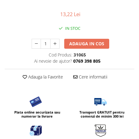
Diverse produse de uz casnic
13,22 Lei
Geamuri
Mobilier
IN STOC
Pardoseli
ADAUGA IN COS
Saci Menajeri
Cod Produs:
31065
Servetele Umede Multisuprfete
Ai nevoie de ajutor?
0769 398 805
Ingrijire Personala
Ingrijirea corpului
Adauga la Favorite
Cere informatii
Bureti/Perie
Crema
Deo Incaltaminte
Gel de dus
Plata online securizata sau
Transport GRATUIT pentru
Igiena orala
numerar la livrare
comenzi de minim 300 lei
Ingrijire intima
Lotiune de corp