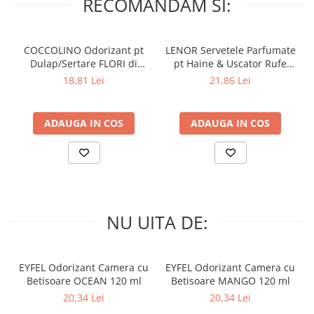
RECOMANDAM SI:
COCCOLINO Odorizant pt
LENOR Servetele Parfumate
Dulap/Sertare FLORI di
pt Haine & Uscator Rufe
PRIMAVERA 3 buc
SPRING AWAKENING 34 buc
18,81 Lei
21,86 Lei
ADAUGA IN COS
ADAUGA IN COS
NU UITA DE:
EYFEL Odorizant Camera cu
EYFEL Odorizant Camera cu
Betisoare OCEAN 120 ml
Betisoare MANGO 120 ml
20,34 Lei
20,34 Lei