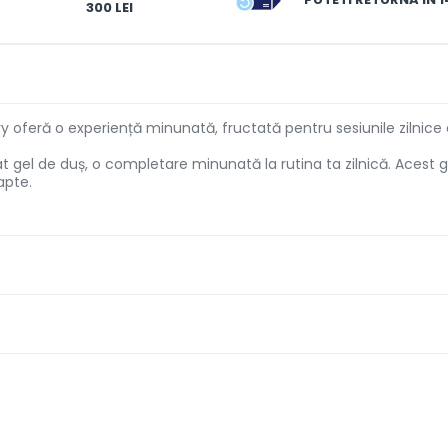
300 LEI
oferă o experiență minunată, fructată pentru sesiunile zilnice d
el de duș, o completare minunată la rutina ta zilnică. Acest ge
apte.