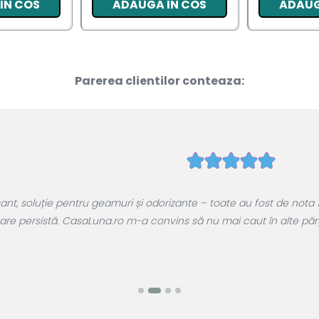
IN COS
ADAUGA IN COS
ADAUG
Parerea clientilor conteaza:
, soluție pentru geamuri și odorizante – toate au fost de nota 1
are persistă. CasaLuna.ro m-a convins să nu mai caut în alte părți.