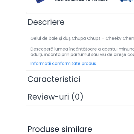
Solutii de scos pete
Tablete & Capsule
Descriere
Produse Dezinfectante-
Antibacteriene
Gelul de baie și duș Chupa Chups – Cheeky Cherry 
Produse de uz casnic
Descoperă lumea încântătoare a acestui minunat g
Produse de uz casnic
adulți, încântă prin parfumul său viu de cireșe co
Informatii conformitate produs
Baie
Bucatarie
Caracteristici
Combaterea Insectelor
Daunatoare
Review-uri
(0)
Diverse produse de uz casnic
Geamuri
Mobilier
Produse similare
Pardoseli