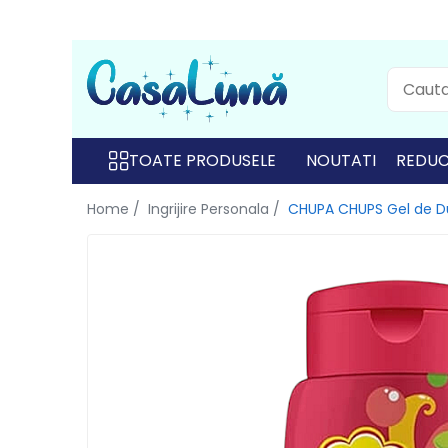
Toate Produsele
Gamma D'ORO
Gamma D'ORO
TOATE PRODUSELE
NOUTATI
REDUC
Gamma D'ORO Odorizant Cu
Home /
Ingrijire Personala /
CHUPA CHUPS Gel de Du
Betisoare 120 ml
EYFEL
EYFEL
EYFEL Odorizant Auto 10 ml
EYFEL Odorizant Camera cu
Betisoare 120 ml
EYFEL Spray Odorizant 400 ml