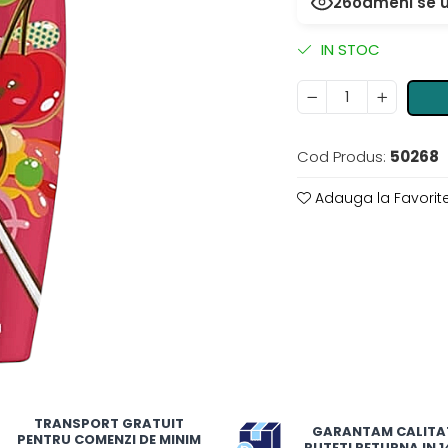
26
oameni se u
IN STOC
Cod Produs:
50268
Adauga la Favorit
TRANSPORT GRATUIT
GARANTAM CALITA
PENTRU COMENZI DE MINIM
PUTETI RETURNA IN 14