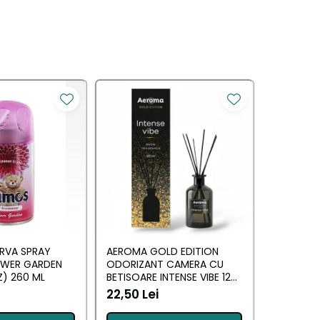
RVA SPRAY
AEROMA GOLD EDITION
EYFEL O
OWER GARDEN
ODORIZANT CAMERA CU
CU BETIS
) 260 ML
BETISOARE INTENSE VIBE 125
(ANTI TA
ML
22,50 Lei
20,34 L