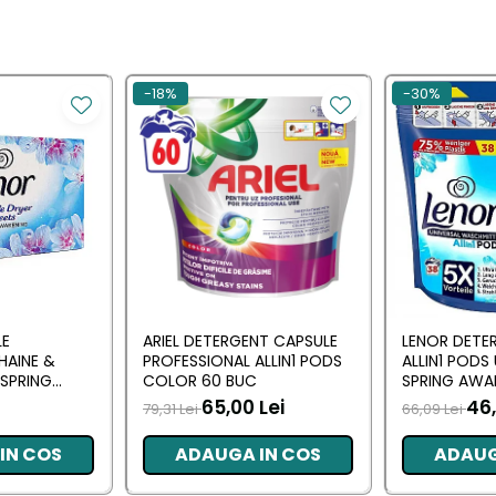
-18%
-30%
LE
ARIEL DETERGENT CAPSULE
LENOR DETE
HAINE &
PROFESSIONAL ALLIN1 PODS
ALLIN1 PODS
SPRING
COLOR 60 BUC
SPRING AWA
 BUC
65,00 Lei
46,
79,31 Lei
66,09 Lei
IN COS
ADAUGA IN COS
ADAUG