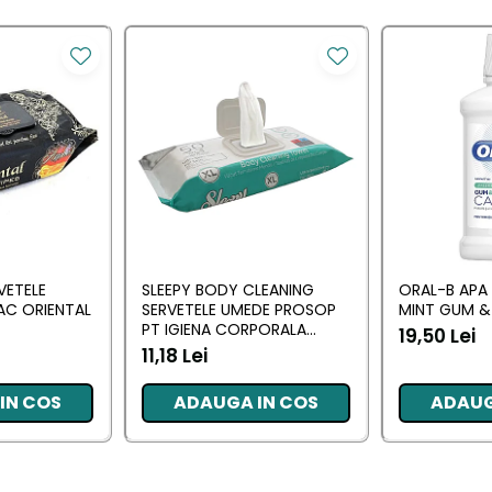
VETELE
SLEEPY BODY CLEANING
ORAL-B APA
AC ORIENTAL
SERVETELE UMEDE PROSOP
MINT GUM &
PT IGIENA CORPORALA
19,50 Lei
SENSITIVE XL 50 BUC
11,18 Lei
IN COS
ADAUGA IN COS
ADAUG