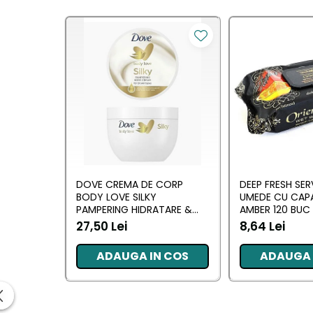
Saci Menajeri
Servetele Umede Multisuprfete
Ingrijire Personala
Ingrijire Personala
Ingrijirea corpului
Bureti/Perie
Crema
Deo Incaltaminte
DOVE CREMA DE CORP
DEEP FRESH SER
Gel de dus
BODY LOVE SILKY
UMEDE CU CAP
Igiena orala
PAMPERING HIDRATARE &
AMBER 120 BUC
NUTRITIE 300 ML
27,50 Lei
8,64 Lei
Ingrijire intima
Lotiune de corp
ADAUGA IN COS
ADAUGA 
Produse pentru ras
Sapunuri
Spuma de baie