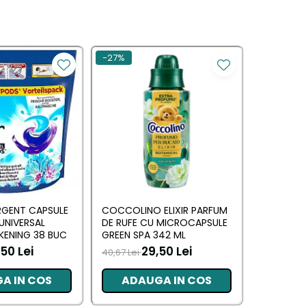
-27%
RGENT CAPSULE
COCCOLINO ELIXIR PARFUM
DASH DE
 UNIVERSAL
DE RUFE CU MICROCAPSULE
UNIVERSAL
KENING 38 BUC
GREEN SPA 342 ML
MUSCHIN
50 Lei
29,50 Lei
70,00 L
40,67 Lei
A IN COS
ADAUGA IN COS
ADA