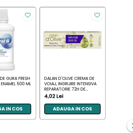
-42%
 DE GURA FRESH
DALAN D'OLIVE CREMA DE
ORAL-B C
 ENAMEL 500 ML
VOIAJ, INGRIJIRE INTENSIVA
DINTI MA
REPARATORIE 72H DE
SUPORT 
HIDRATARE PT MAINI SI
ARGINTIE
4,02 Lei
25,00 Lei
CORP 20 ML
A IN COS
ADAUGA IN COS
ADA