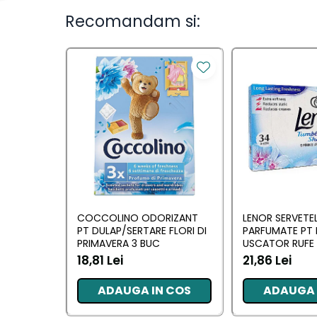
Ingrijirea parului
Recomandam si:
Balsam de par
Fixativ si spuma de par
Masca & Gel de par
Sampon
Vopsea de par
Servetele Umede & Uscate
Ingrijire copii
Ingrijire copii
Cosmetice copii
COCCOLINO ODORIZANT
LENOR SERVETE
Odorizante
PT DULAP/SERTARE FLORI DI
PARFUMATE PT 
PRIMAVERA 3 BUC
USCATOR RUFE 
Odorizante
AWAKENING 34
18,81 Lei
21,86 Lei
Aer Conditionat
ADAUGA IN COS
ADAUGA 
Baie