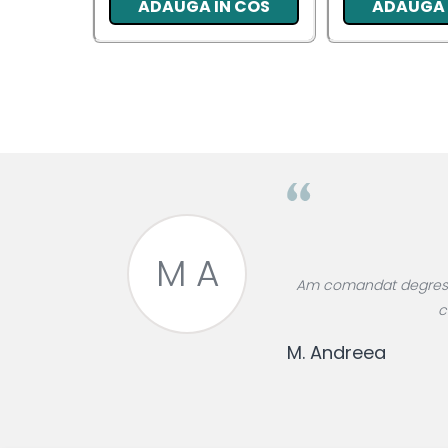
ADAUGA IN COS
ADAUGA 
Pentru EA
Pentru EL
Cosmetice Auto
Pet Shop
Covoare & Tapiterii
M A
roase divin,
Am comandat degresant
re!
c
M. Andreea