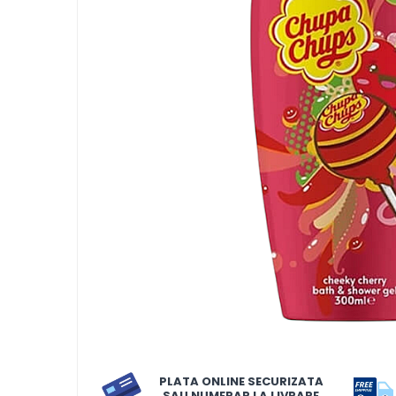
LORIS
LORIS
LORIS Odorizant cu Betisoare
120 ml
Detergent Rufe
Detergent Rufe
Anticalcar
Apret & solutii speciale
Balsam rufe
Detergent lichid
Detergent pudra
Inalbitor
Parfum de rufe
PLATA ONLINE SECURIZATA
Solutie de intretinere textile
SAU NUMERAR LA LIVRARE