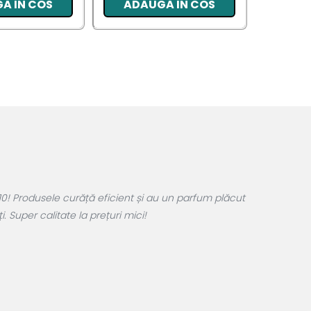
A IN COS
ADAUGA IN COS
ADA
0! Produsele curăță eficient și au un parfum plăcut
 Super calitate la prețuri mici!