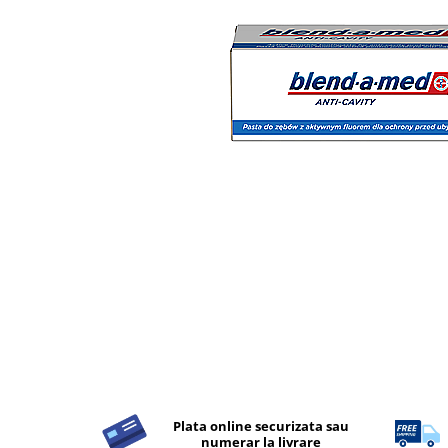
Detergent Rufe
Detergent Rufe
Anticalcar
Apret & solutii speciale
Balsam rufe
Detergent lichid
Detergent pudra
Inalbitor
Parfum de rufe
Solutie de intretinere textile
Solutii de scos pete
Tablete & Capsule
Produse Dezinfectante-
Antibacteriene
Produse de uz casnic
Plata online securizata sau
Produse de uz casnic
numerar la livrare