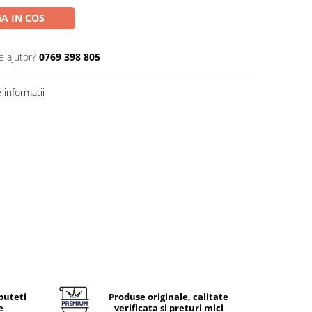
A IN COS
e ajutor?
0769 398 805
informatii
puteti
Produse originale, calitate
e
verificata si preturi mici