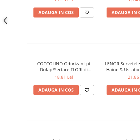
Gel de dus
ADAUGA IN COS
ADAUGA IN 
Igiena orala
Ingrijire intima
Lotiune de corp
Produse pentru ras
Sapunuri
Spuma de baie
COCCOLINO Odorizant pt
LENOR Servetele
Ingrijirea parului
Dulap/Sertare FLORI di
Haine & Uscato
Balsam de par
PRIMAVERA 3 buc
AWAKENING
18,81 Lei
21,86 
Fixativ si spuma de par
ADAUGA IN COS
ADAUGA IN 
Masca & Gel de par
Sampon
Vopsea de par
Servetele Umede & Uscate
Ingrijire copii
Ingrijire copii
Cosmetice copii