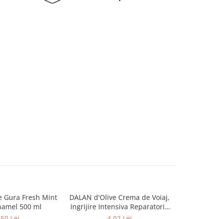
 Gura Fresh Mint
DALAN d'Olive Crema de Voiaj,
DETTO
amel 500 ml
Ingrijire Intensiva Reparatorie
Antibacte
72H de Hidratare pt Maini si
,50 Lei
4,02 Lei