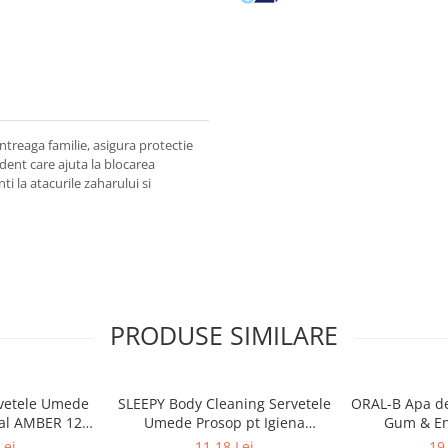
treaga familie, asigura protectie
ident care ajuta la blocarea
nti la atacurile zaharului si
PRODUSE SIMILARE
vetele Umede
SLEEPY Body Cleaning Servetele
ORAL-B Apa de
tal AMBER 120
Umede Prosop pt Igiena
Gum & En
c
Corporala Sensitive XL 50 buc
Lei
11,18 Lei
19