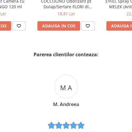
nt Camera cu
COCCOLINO Odorizant pt
EYFEL Spray 
NGO 120 ml
Dulap/Sertare FLORI di
MELEK (Anti
PRIMAVERA 3 buc
Lei
18,81 Lei
22
COS
ADAUGA IN COS
ADAUGA I
Parerea clientilor conteaza:
M A
M. Andreea