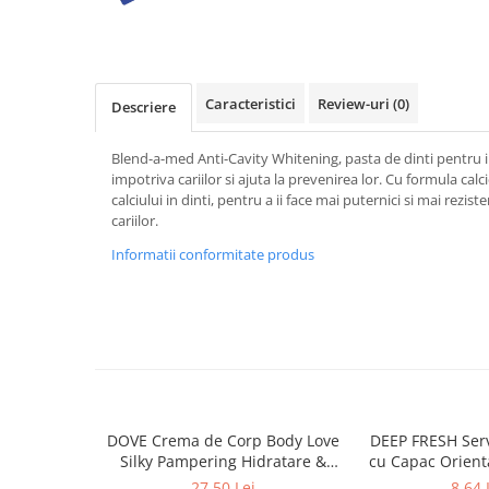
Baie
Bucatarie
Combaterea Insectelor
Caracteristici
Review-uri
(0)
Descriere
Daunatoare
Diverse produse de uz casnic
Blend-a-med Anti-Cavity Whitening, pasta de dinti pentru in
Geamuri
impotriva cariilor si ajuta la prevenirea lor. Cu formula calc
calciului in dinti, pentru a ii face mai puternici si mai reziste
Mobilier
cariilor.
Pardoseli
Informatii conformitate produs
Saci Menajeri
Servetele Umede Multisuprfete
Ingrijire Personala
Ingrijire Personala
Ingrijirea corpului
Bureti/Perie
DOVE Crema de Corp Body Love
DEEP FRESH Ser
Crema
Silky Pampering Hidratare &
cu Capac Orien
Nutritie 300 ml
bu
Deo Incaltaminte
27,50 Lei
8,64 