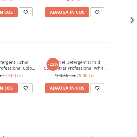
Corp 20 ml
N COS
ADAUGA IN COS
ADAUG
tergent Lichid
A+ Ariel Detergent Lichid
LENOR D
-22%
-30%
ofessional Color
Concentrat Professional White
Allin1 PO
102 Spalari)
4.62 L (102 Spalari)
Awak
Lei
79,00 Lei
100,66 Lei
79,00 Lei
66,0
N COS
ADAUGA IN COS
ADAUG