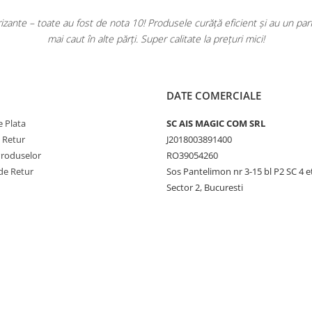
ante – toate au fost de nota 10! Produsele curăță eficient și au un pa
mai caut în alte părți. Super calitate la prețuri mici!
DATE COMERCIALE
 Plata
SC AIS MAGIC COM SRL
e Retur
J2018003891400
Produselor
RO39054260
de Retur
Sos Pantelimon nr 3-15 bl P2 SC 4 e
Sector 2, Bucuresti