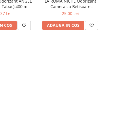
Odorizant ANGEL
LA ROMA NICHE Odorizant
YUMOS Rez
 Tabac) 400 ml
Camera cu Betisoare
Flower G
MADEMOSELLE 120 ml
,37 Lei
25,00 Lei
N COS
ADAUGA IN COS
ADAUG