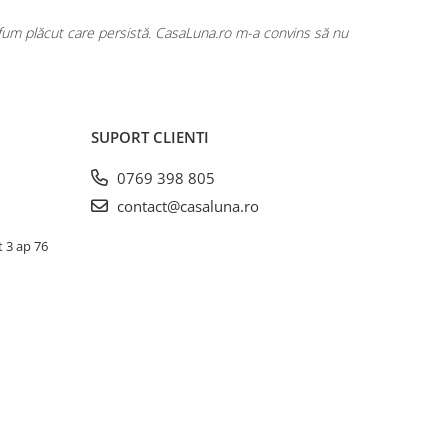
rfum plăcut care persistă. CasaLuna.ro m-a convins să nu
Cumpăr fre
SUPORT CLIENTI
0769 398 805
contact@casaluna.ro
t 3 ap 76