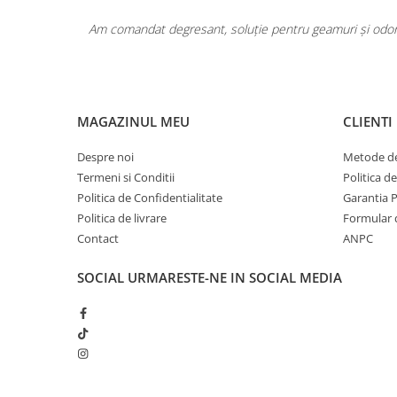
Pentru COPIL
area a fost
Pentru EA
Am comandat degresant, soluție pentru geamuri și odoriz
Pentru EL
Cosmetice Auto
Pet Shop
MAGAZINUL MEU
CLIENTI
Covoare & Tapiterii
Despre noi
Metode de
Termeni si Conditii
Politica d
Politica de Confidentialitate
Garantia 
Politica de livrare
Formular 
Contact
ANPC
SOCIAL
URMARESTE-NE IN SOCIAL MEDIA