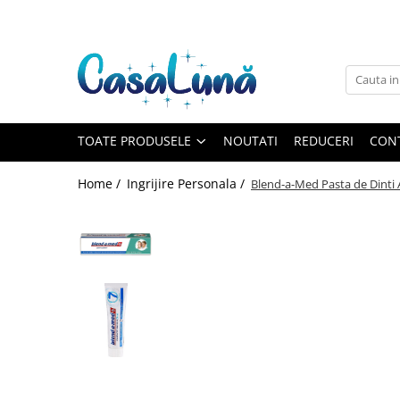
Toate Produsele
Gamma D'ORO
Gamma D'ORO
Gamma D'ORO Odorizant Cu
TOATE PRODUSELE
NOUTATI
REDUCERI
CON
Betisoare 120 ml
EYFEL
Home /
Ingrijire Personala /
Blend-a-Med Pasta de Dinti 
EYFEL
EYFEL Odorizant Auto 10 ml
EYFEL Odorizant Camera cu
Betisoare 120 ml
EYFEL Spray Odorizant 400 ml
LORIS
LORIS
LORIS Odorizant cu Betisoare 120
ml