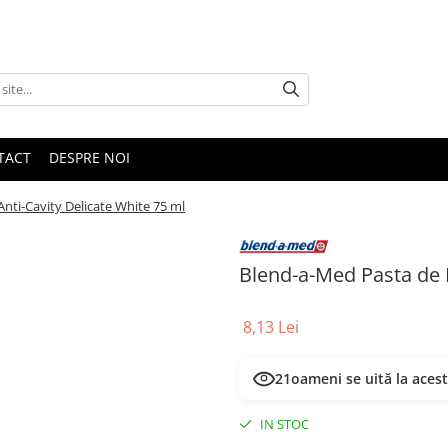
TACT
DESPRE NOI
Anti-Cavity Delicate White 75 ml
Blend-a-Med Pasta de D
8,13 Lei
21
oameni se uită la aces
IN STOC