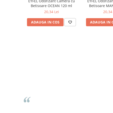
EYFEL Odorizant Camera cu
EYFEL Odoriza
Betisoare OCEAN 120 ml
Betisoare MA
Odorizante
20,34 Lei
20,34 
Odorizante
Aer Conditionat
ADAUGA IN COS
ADAUGA IN 
Baie
Camera
Lumanari Parfumate
Masina
Deodorante & Parfumuri
Deodorante & Parfumuri
Parfumuri
Roll-on
Spray
Stick
Casete cadou
Casete cadou