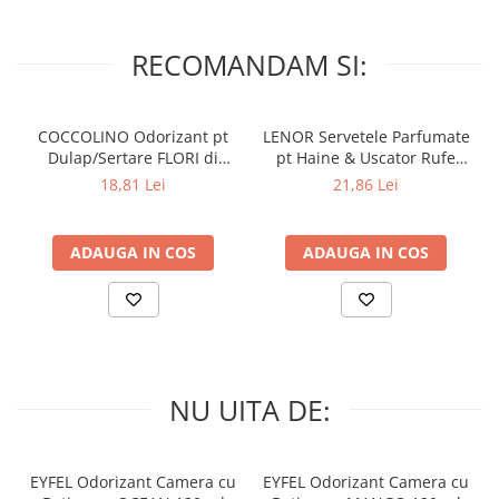
RECOMANDAM SI:
COCCOLINO Odorizant pt
LENOR Servetele Parfumate
Dulap/Sertare FLORI di
pt Haine & Uscator Rufe
PRIMAVERA 3 buc
SPRING AWAKENING 34 buc
18,81 Lei
21,86 Lei
ADAUGA IN COS
ADAUGA IN COS
NU UITA DE:
EYFEL Odorizant Camera cu
EYFEL Odorizant Camera cu