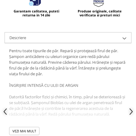
Produse pentru ras
Sapunuri
Garantam calitatea, puteti
Produse originale, calitate
returna in 14 zile
verificata si preturi mici
Spuma de baie
Ingrijirea parului
Balsam de par
Descriere
Fixativ si spuma de par
Masca & Gel de par
Pentru toate tipurile de păr. Repară şi protejează firul de păr.
Şampon anticădere cu uleiuri organice care redă părului
Sampon
frumuseţea naturală. Previne căderea părului. Hrăneşte şi repară
Vopsea de par
firul de păr de la rădăcină până la vârf. Întăreşte şi prelungeşte
Servetele Umede & Uscate
viaţa firului de păr.
Ingrijire copii
ÎNGRIJIRE INTENSĂ CU ULEI DE ARGAN
Cosmetice copii
Datorită factorilor fizici şi chimici, în timp, părul se deteriorează şi
Odorizante
se subţiază. Şamponul Bioblas cu ulei de argan penetrează firul
Aer Conditionat
de păr,îl hrăneşte şi contribie la regenerarea acestuia de la
rădăcină până la vârf. Redă părului frumuseţea naturală.
Baie
Utilizare:
aplicaţi pe părul şi scalpul ud şi masaţi. Spumaţi bine şi
Camera
clătiţi. Repetaţi în caz de nevoie. În caz de contact cu ochii clătiţi
VEZI MAI MULT