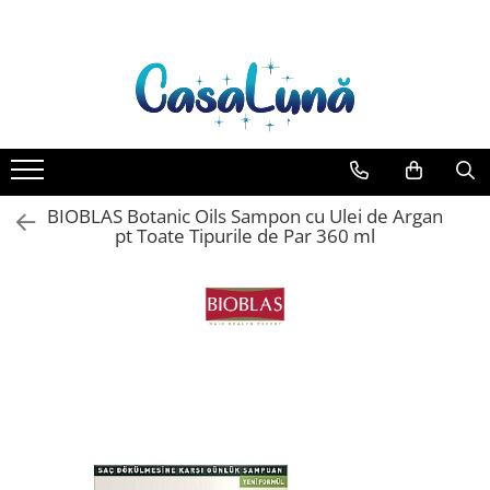
Toate Produsele
Gamma D'ORO
Gamma D'ORO Odorizant Cu
Betisoare 120 ml
EYFEL
BIOBLAS Botanic Oils Sampon cu Ulei de Argan
EYFEL Odorizant Auto 10 ml
pt Toate Tipurile de Par 360 ml
EYFEL Odorizant Camera cu
Betisoare 120 ml
EYFEL Spray Odorizant 400 ml
LORIS
LORIS Odorizant cu Betisoare 120
ml
Detergent Rufe
Anticalcar