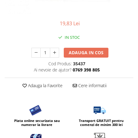
Diverse produse de uz casnic
Geamuri
19,83 Lei
Mobilier
Pardoseli
IN STOC
Saci Menajeri
ADAUGA IN COS
Servetele Umede Multisuprfete
Cod Produs:
35437
Ingrijire Personala
Ai nevoie de ajutor?
0769 398 805
Ingrijirea corpului
Bureti/Perie
Adauga la Favorite
Cere informatii
Crema
Deo Incaltaminte
Gel de dus
Igiena orala
Plata online securizata sau
Transport GRATUIT pentru
Ingrijire intima
numerar la livrare
comenzi de minim 300 lei
Lotiune de corp