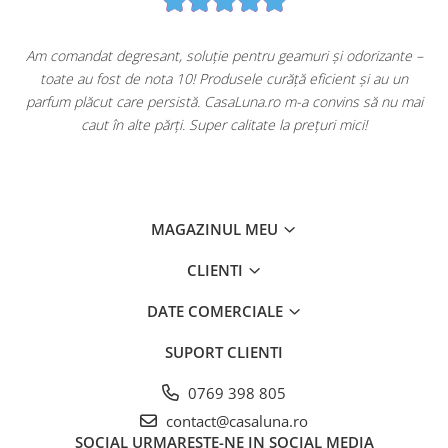
u
Am comandat degresant, soluție pentru geamuri și odorizante –
toate au fost de nota 10! Produsele curăță eficient și au un
ă
parfum plăcut care persistă. CasaLuna.ro m-a convins să nu mai
caut în alte părți. Super calitate la prețuri mici!
MAGAZINUL MEU
CLIENTI
DATE COMERCIALE
SUPORT CLIENTI
0769 398 805
contact@casaluna.ro
SOCIAL
URMARESTE-NE IN SOCIAL MEDIA