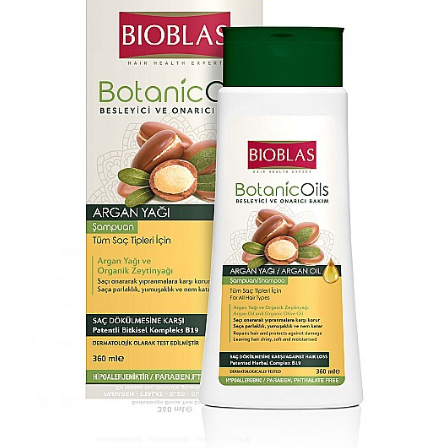
Apret & solutii speciale
Balsam rufe
Detergent lichid
Detergent pudra
Inalbitor
Parfum de rufe
Solutie de intretinere textile
Solutii de scos pete
Tablete & Capsule
Produse Dezinfectante-
Antibacteriene
Produse de uz casnic
Baie
Bucatarie
Combaterea Insectelor
Daunatoare