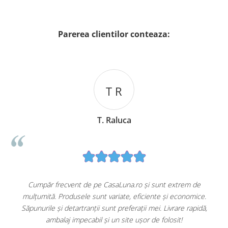
Parerea clientilor conteaza:
T R
D 
 Raluca
D. Mi
asaLuna.ro și sunt extrem de
Am descoperit CasaLuna.ro câ
variate, eficiente și economice.
accesibile pentru întreținerea c
unt preferații mei. Livrare rapidă,
detergenții sunt grozavi, iar odor
i un site ușor de folosit!
magazin de încredere, pe care îl