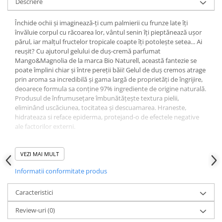
Descriere
Închide ochii și imaginează-ți cum palmierii cu frunze late îți
învăluie corpul cu răcoarea lor, vântul senin îți pieptănează ușor
părul, iar malțul fructelor tropicale coapte îți potolește setea... Ai
reușit? Cu ajutorul gelului de duș-cremă parfumat
Mango&Magnolia de la marca Bio Naturell, această fantezie se
poate împlini chiar și între pereții băii! Gelul de duș cremos atrage
prin aroma sa incredibilă și gama largă de proprietăți de îngrijire,
deoarece formula sa conține 97% ingrediente de origine naturală.
Produsul de înfrumusețare îmbunătățește textura pielii,
eliminând uscăciunea, tocitatea și descuamarea. Hraneste,
hidrateaza si reface epiderma, protejand-o de efectele negative
ale factorilor externi.
Caracteristicile gelului de duș cremos de la Bio Naturell:
VEZI MAI MULT
- este un produs vegan, netestat pe animale;
Informatii conformitate produs
- are o consistenta groasa cu o aroma incredibila;
Caracteristici
- spumeaza bine. Contactul cu apa;
Review-uri
(0)
- indeparteaza eficient tot felul de contaminanti;