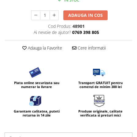
IN STOC
ADAUGA IN COS
Cod Produs:
48901
Ai nevoie de ajutor?
0769 398 805
Adauga la Favorite
Cere informatii
Plata online securizata sau
Transport GRATUIT pentru
numerar la livrare
comenzi de minim 300 lei
Garantam calitatea, puteti
Produse originale, calitate
returna in 14 zile
verificata si preturi mici