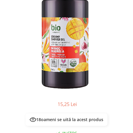
Masca & Gel de par
Sampon
Vopsea de par
Servetele Umede & Uscate
15,25 Lei
17
oameni se uită la acest produs