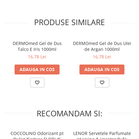
- face față acumulărilor de transpirație, praf, mirosuri neplăcute;
PRODUSE SIMILARE
- inmoaie usor zonele aspre ale epidermei;
- potrivit pentru ingrijirea igienica zilnica de toate tipurile;
DERMOmed Gel de Dus
DERMOmed Gel de Dus Ulei
- fără componente care provoacă uscăciune și iritații;
Talco E Iris 1000ml
de Argan 1000ml
16,78 Lei
16,78 Lei
- combate activ semnele de deshidratare;
ADAUGA IN COS
ADAUGA IN COS
- are efect antiinflamator si calmant;
- privează pielea de uscăciune, matitate, exfoliere;
- îl protejează de influența negativă a factorilor externi.
RECOMANDAM SI:
COCCOLINO Odorizant pt
LENOR Servetele Parfumate