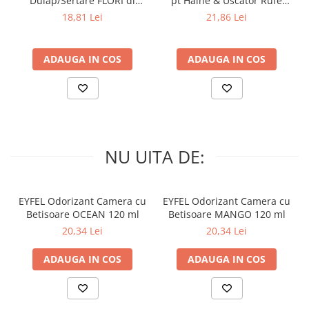
Dulap/Sertare FLORI di
pt Haine & Uscator Rufe
PRIMAVERA 3 buc
SPRING AWAKENING 34 buc
18,81 Lei
21,86 Lei
ADAUGA IN COS
ADAUGA IN COS
NU UITA DE:
EYFEL Odorizant Camera cu
EYFEL Odorizant Camera cu
Betisoare OCEAN 120 ml
Betisoare MANGO 120 ml
20,34 Lei
20,34 Lei
ADAUGA IN COS
ADAUGA IN COS