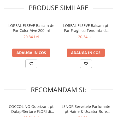
Lumanari Parfumate
PRODUSE SIMILARE
Masina
Deodorante & Parfumuri
Parfumuri
LOREAL ELSEVE Balsam de
LOREAL ELSEVE Balsam pt
Par Color-Vive 200 ml
Par Fragil cu Tendinta de
Roll-on
Cadere Full Resist 200 ml
20,34 Lei
20,34 Lei
Spray
Stick
ADAUGA IN COS
ADAUGA IN COS
Casete cadou
Pentru COPIL
Pentru EA
Pentru EL
Cosmetice Auto
RECOMANDAM SI:
Pet Shop
Covoare & Tapiterii
COCCOLINO Odorizant pt
LENOR Servetele Parfumate
Dulap/Sertare FLORI di
pt Haine & Uscator Rufe
PRIMAVERA 3 buc
SPRING AWAKENING 34 buc