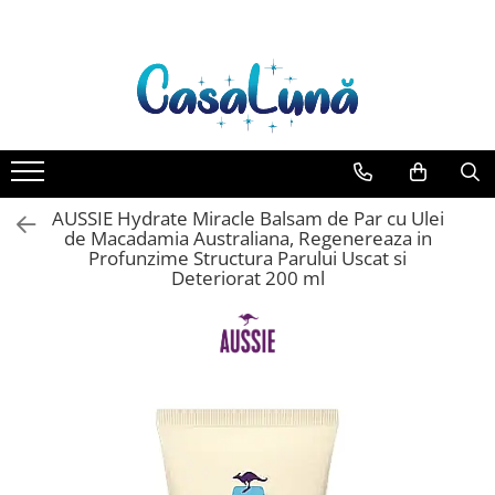
Toate Produsele
Gamma D'ORO
Gamma D'ORO Odorizant Cu
Betisoare 120 ml
EYFEL
AUSSIE Hydrate Miracle Balsam de Par cu Ulei
EYFEL Odorizant Auto 10 ml
de Macadamia Australiana, Regenereaza in
Profunzime Structura Parului Uscat si
EYFEL Odorizant Camera cu
Deteriorat 200 ml
Betisoare 120 ml
EYFEL Spray Odorizant 400 ml
LORIS
LORIS Odorizant cu Betisoare 120
ml
Detergent Rufe
Anticalcar