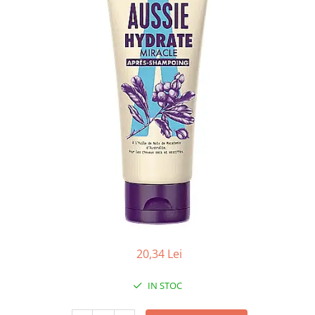
Apret & solutii speciale
Balsam rufe
Detergent lichid
Detergent pudra
Inalbitor
Parfum de rufe
Solutie de intretinere textile
Solutii de scos pete
Tablete & Capsule
Produse Dezinfectante-
Antibacteriene
Produse de uz casnic
20,34 Lei
Baie
Bucatarie
IN STOC
Combaterea Insectelor
Daunatoare