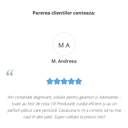
Parerea clientilor conteaza:
M A
M. Andreea
u
Am comandat degresant, soluție pentru geamuri și odorizante –
toate au fost de nota 10! Produsele curăță eficient și au un
ă
parfum plăcut care persistă. CasaLuna.ro m-a convins să nu mai
caut în alte părți. Super calitate la prețuri mici!