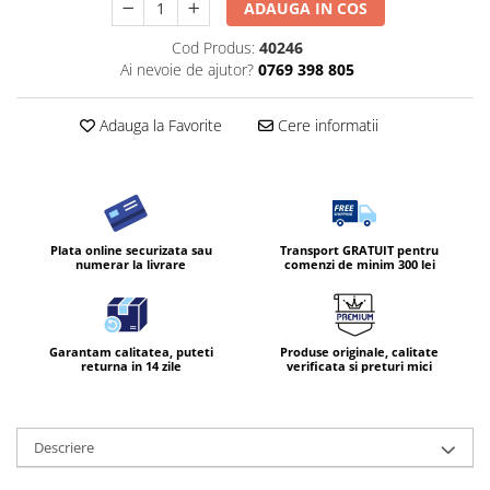
ADAUGA IN COS
Diverse produse de uz casnic
Cod Produs:
40246
Geamuri
Ai nevoie de ajutor?
0769 398 805
Mobilier
Adauga la Favorite
Cere informatii
Pardoseli
Saci Menajeri
Servetele Umede Multisuprfete
Ingrijire Personala
Plata online securizata sau
Transport GRATUIT pentru
Ingrijirea corpului
numerar la livrare
comenzi de minim 300 lei
Bureti/Perie
Crema
Deo Incaltaminte
Garantam calitatea, puteti
Produse originale, calitate
returna in 14 zile
verificata si preturi mici
Gel de dus
Igiena orala
Ingrijire intima
Descriere
Lotiune de corp