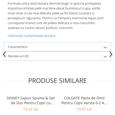
Produse pentru ras
Formula unica este testata dermatologic si ajuta la protejarea
Sapunuri
impotriva iritatiei pielii mai bine decat bumbacul si apa, astfel
incat chiar si cea mai delicata piele sa fie bland curatata si
Spuma de baie
protejata in siguranta. Pentru ca Pampers Harmonie Aqua sunt
Ingrijirea parului
concepute tinand cont de pielea delicata a nou-nascutilor,
acestea nu contin alcool, parfum, coloranti.
Balsam de par
Fixativ si spuma de par
Informatii conformitate produs
Masca & Gel de par
Caracteristici
Sampon
Vopsea de par
Review-uri
(0)
Servetele Umede & Uscate
Ingrijire copii
Cosmetice copii
PRODUSE SIMILARE
Odorizante
Aer Conditionat
DISNEY Sapun Spuma & Gel
COLGATE Pasta de Dinti
Baie
de Dus Pentru Copii cu
Pentru Copii Varsta 0-2 Ani
Camera
Pompa Lion King 300 ml
50 ml
13,22 Lei
10,07 Lei