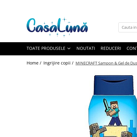
Toate Produsele
Gamma D'ORO
Gamma D'ORO
Gamma D'ORO Odorizant Cu
TOATE PRODUSELE
NOUTATI
REDUCERI
CON
Betisoare 120 ml
EYFEL
Home /
Ingrijire copii /
MINECRAFT Sampon & Gel de Dus 
EYFEL
EYFEL Odorizant Auto 10 ml
EYFEL Odorizant Camera cu
Betisoare 120 ml
EYFEL Spray Odorizant 400 ml
LORIS
LORIS
LORIS Odorizant cu Betisoare 120
ml