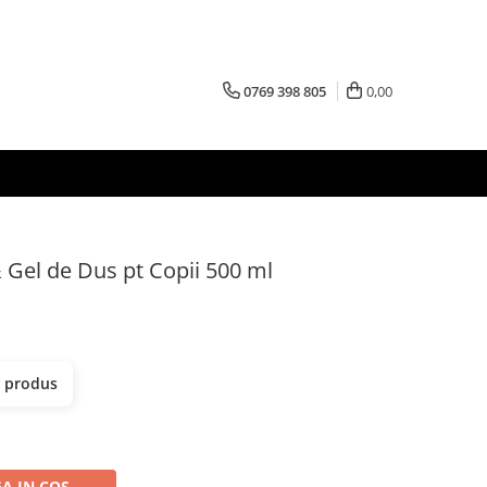
0769 398 805
0,00
el de Dus pt Copii 500 ml
t produs
A IN COS