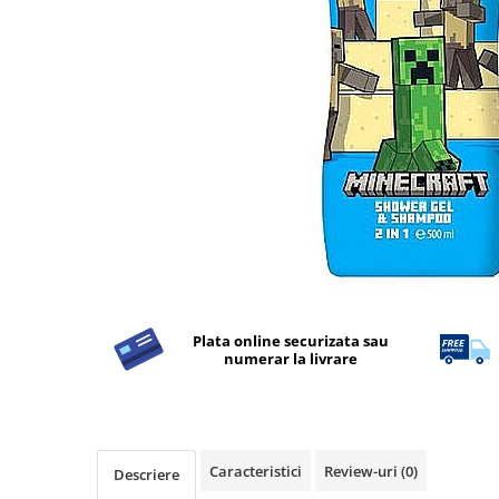
Detergent Rufe
Detergent Rufe
Anticalcar
Apret & solutii speciale
Balsam rufe
Detergent lichid
Detergent pudra
Inalbitor
Parfum de rufe
Solutie de intretinere textile
Plata online securizata sau
Solutii de scos pete
numerar la livrare
Tablete & Capsule
Produse Dezinfectante-
Antibacteriene
Produse de uz casnic
Caracteristici
Review-uri
(0)
Descriere
Produse de uz casnic