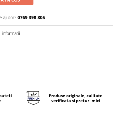
e ajutor?
0769 398 805
informatii
puteti
Produse originale, calitate
e
verificata si preturi mici