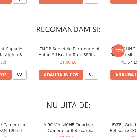
RECOMANDAM SI:
nt Capsule
LENOR Servetele Parfumate pt
COCCOLINO E
-27%
la Alpina &
Haine & Uscator Rufe SPRING
Rufe cu Mic
nco 60 buc
AWAKENING 34 buc
SPA
Lei
21,86 Lei
40,67 L
COS
ADAUGA IN COS
ADAUGA I
NU UITA DE:
nt Camera cu
LA ROMA NICHE Odorizant
EYFEL Odori
EAN 120 ml
Camera cu Betisoare
Betisoare C
MADEMOSELLE 120 ml