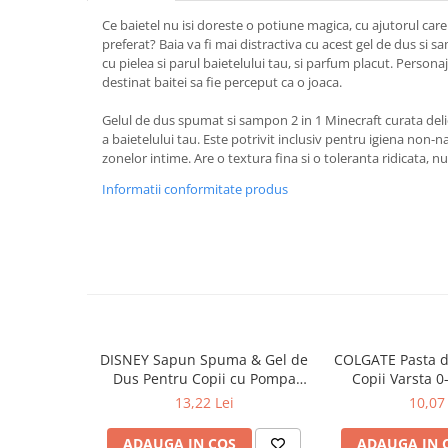
Baie
Ce baietel nu isi doreste o potiune magica, cu ajutorul care
preferat? Baia va fi mai distractiva cu acest gel de dus si
Bucatarie
cu pielea si parul baietelului tau, si parfum placut. Persona
Combaterea Insectelor
destinat baitei sa fie perceput ca o joaca.
Daunatoare
Gelul de dus spumat si sampon 2 in 1 Minecraft curata delic
Diverse produse de uz casnic
a baietelului tau. Este potrivit inclusiv pentru igiena non-na
zonelor intime. Are o textura fina si o toleranta ridicata, n
Geamuri
Informatii conformitate produs
Mobilier
Pardoseli
Saci Menajeri
Servetele Umede Multisuprfete
Ingrijire Personala
Ingrijire Personala
DISNEY Sapun Spuma & Gel de
COLGATE Pasta d
Ingrijirea corpului
Dus Pentru Copii cu Pompa
Copii Varsta 0
Bureti/Perie
Lion King 300 ml
13,22 Lei
10,07 
Crema
ADAUGA IN COS
ADAUGA IN 
Deo Incaltaminte