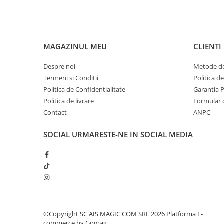
Pentru COPIL
Pentru EA
Pentru EL
MAGAZINUL MEU
CLIENTI
Cosmetice Auto
Pet Shop
Despre noi
Metode de
Covoare & Tapiterii
Termeni si Conditii
Politica d
Politica de Confidentialitate
Garantia 
Politica de livrare
Formular 
Contact
ANPC
SOCIAL
URMARESTE-NE IN SOCIAL MEDIA
©Copyright SC AIS MAGIC COM SRL 2026
Platforma E-
commerce by Gomag