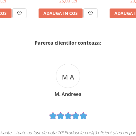
Lei
25,00 Lei
20
COS
ADAUGA IN COS
ADAUGA I
Parerea clientilor conteaza:
M A
M. Andreea
ante – toate au fost de nota 10! Produsele curăță eficient și au un pa