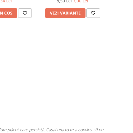
,34 Lei
8,50 Lei
7,00 Lei
N COS
VEZI VARIANTE
ADAUG
rfum plăcut care persistă. CasaLuna.ro m-a convins să nu
Cumpăr fre