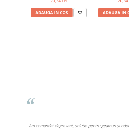
20,34 Lei
20,34 
Odorizante
ADAUGA IN COS
ADAUGA IN 
Odorizante
Aer Conditionat
Baie
Camera
Lumanari Parfumate
Masina
Deodorante & Parfumuri
Deodorante & Parfumuri
Parfumuri
Roll-on
Spray
Stick
Casete cadou
Casete cadou
area a fost
Am comandat degresant, soluție pentru geamuri și odoriz