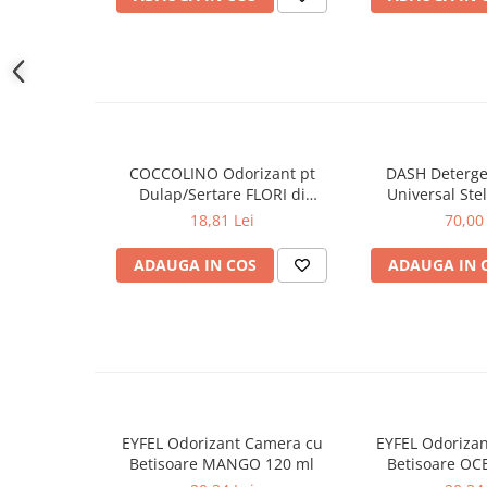
Gel de dus
Igiena orala
Ingrijire intima
Lotiune de corp
Produse pentru ras
Sapunuri
COCCOLINO Odorizant pt
DASH Deterge
Dulap/Sertare FLORI di
Universal Stel
Spuma de baie
PRIMAVERA 3 buc
Muschino Bia
18,81 Lei
70,00 
Ingrijirea parului
Balsam de par
ADAUGA IN COS
ADAUGA IN 
Fixativ si spuma de par
Masca & Gel de par
Sampon
Vopsea de par
Servetele Umede & Uscate
Ingrijire copii
EYFEL Odorizant Camera cu
EYFEL Odoriza
Ingrijire copii
Betisoare MANGO 120 ml
Betisoare OC
Cosmetice copii