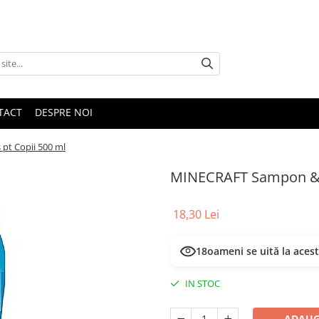
TACT
DESPRE NOI
pt Copii 500 ml
MINECRAFT Sampon & G
18,30 Lei
18
oameni se uită la aces
IN STOC
ADAUG