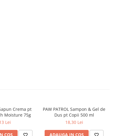
Sapun Crema pt
PAW PATROL Sampon & Gel de
CHUPA CHU
ch Moisture 75g
Dus pt Copii 500 ml
de Buz
13 Lei
18,30 Lei
N COS
ADAUGA IN COS
ADAUG