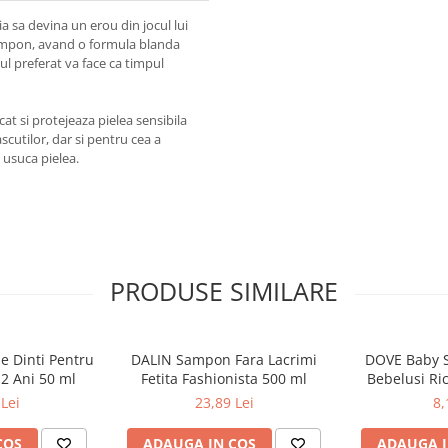
ia sa devina un erou din jocul lui
 sampon, avand o formula blanda
jul preferat va face ca timpul
at si protejeaza pielea sensibila
scutilor, dar si pentru cea a
u usuca pielea.
PRODUSE SIMILARE
e Dinti Pentru
DALIN Sampon Fara Lacrimi
DOVE Baby 
-2 Ani 50 ml
Fetita Fashionista 500 ml
Bebelusi Ri
Lei
23,89 Lei
8,
COS
ADAUGA IN COS
ADAUGA I