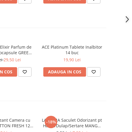
lixir Parfum de
ACE Platinum Tablete Inalbitor
PERSIL 
-20%
rocapsule GREEN
14 buc
Professio
 342 ml
ei
29,50 Lei
19,90 Lei
100,
N COS
ADAUGA IN COS
ADAUG
zant Camera cu
LA ROMA Saculet Odorizant pt
AEROM
-18%
OTTON FRESH 120
Haine/Dulap/Sertare MANGO
Odorizant 
ml
26g
Inten