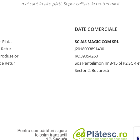
mai caut în alte părți. Super calitate la prețuri mici!
DATE COMERCIALE
 Plata
SC AIS MAGIC COM SRL
e Retur
J2018003891400
Produselor
RO39054260
de Retur
Sos Pantelimon nr 3-15 bl P2 SC 4 e
Sector 2, Bucuresti