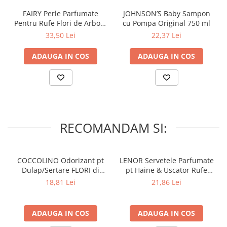
FAIRY Perle Parfumate
JOHNSON’S Baby Sampon
Pentru Rufe Flori de Arbore
cu Pompa Original 750 ml
de Matase & Iasomie
33,50 Lei
22,37 Lei
Sensitive Skin 155 g
ADAUGA IN COS
ADAUGA IN COS
RECOMANDAM SI:
COCCOLINO Odorizant pt
LENOR Servetele Parfumate
Dulap/Sertare FLORI di
pt Haine & Uscator Rufe
PRIMAVERA 3 buc
SPRING AWAKENING 34 buc
18,81 Lei
21,86 Lei
ADAUGA IN COS
ADAUGA IN COS