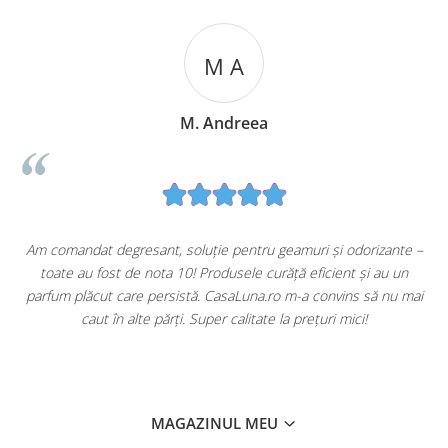
M A
M. Andreea
u
Am comandat degresant, soluție pentru geamuri și odorizante –
toate au fost de nota 10! Produsele curăță eficient și au un
ă
parfum plăcut care persistă. CasaLuna.ro m-a convins să nu mai
caut în alte părți. Super calitate la prețuri mici!
MAGAZINUL MEU