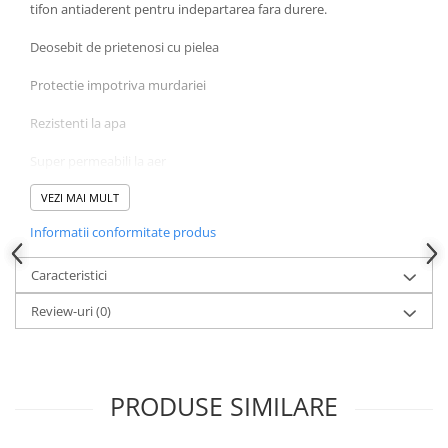
tifon antiaderent pentru indepartarea fara durere.
Deosebit de prietenosi cu pielea
Protectie impotriva murdariei
Rezistenti la apa
Super permeabili la aer
Continut pachet:
VEZI MAI MULT
Informatii conformitate produs
50 buc plasturi 19x56mm
25 buc plasturi 10x40mm
Caracteristici
Review-uri
(0)
PRODUSE SIMILARE