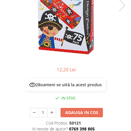
Masca & Gel de par
Sampon
Vopsea de par
Servetele Umede & Uscate
12,20 Lei
28
oameni se uită la acest produs
IN STOC
ADAUGA IN COS
Cod Produs:
50121
Ai nevoie de ajutor?
0769 398 805