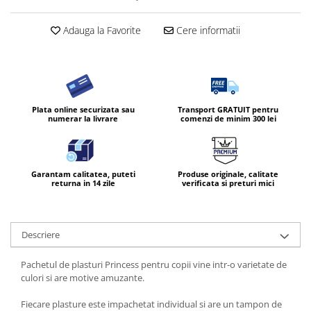
Adauga la Favorite
Cere informatii
Plata online securizata sau
Transport GRATUIT pentru
numerar la livrare
comenzi de minim 300 lei
Garantam calitatea, puteti
Produse originale, calitate
returna in 14 zile
verificata si preturi mici
Descriere
Pachetul de plasturi Princess pentru copii vine intr-o varietate de
culori si are motive amuzante.
Fiecare plasture este impachetat individual si are un tampon de