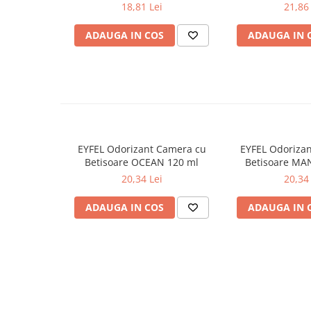
PRIMAVERA 3 buc
AWAKENING
18,81 Lei
21,86 
Odorizante
ADAUGA IN COS
ADAUGA IN 
Odorizante
Aer Conditionat
Baie
Camera
Lumanari Parfumate
Masina
EYFEL Odorizant Camera cu
EYFEL Odoriza
Deodorante & Parfumuri
Betisoare OCEAN 120 ml
Betisoare MA
Deodorante & Parfumuri
20,34 Lei
20,34 
Parfumuri
ADAUGA IN COS
ADAUGA IN 
Roll-on
Spray
Stick
Casete cadou
Casete cadou