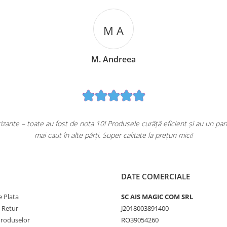
M A
M. Andreea
ante – toate au fost de nota 10! Produsele curăță eficient și au un pa
mai caut în alte părți. Super calitate la prețuri mici!
DATE COMERCIALE
 Plata
SC AIS MAGIC COM SRL
e Retur
J2018003891400
Produselor
RO39054260