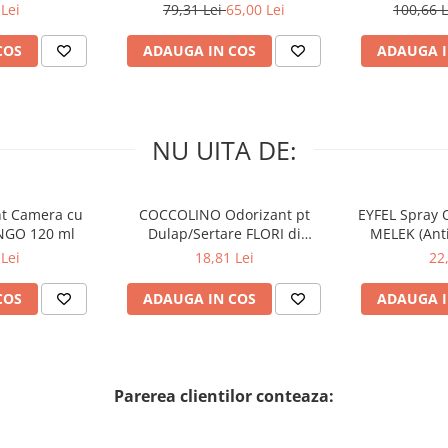
 34 buc
60 buc
4.62 L (
Lei
79,31 Lei
65,00 Lei
100,66 
COS
ADAUGA IN COS
ADAUGA I
NU UITA DE:
nt Camera cu
COCCOLINO Odorizant pt
EYFEL Spray 
NGO 120 ml
Dulap/Sertare FLORI di
MELEK (Anti
PRIMAVERA 3 buc
Lei
18,81 Lei
22
COS
ADAUGA IN COS
ADAUGA I
Parerea clientilor conteaza: