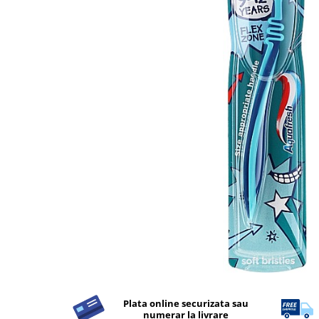
Detergent Rufe
Detergent Rufe
Anticalcar
Apret & solutii speciale
Balsam rufe
Detergent lichid
Detergent pudra
Inalbitor
Parfum de rufe
Solutie de intretinere textile
Solutii de scos pete
Tablete & Capsule
Produse Dezinfectante-
Antibacteriene
Produse de uz casnic
Plata online securizata sau
Produse de uz casnic
numerar la livrare