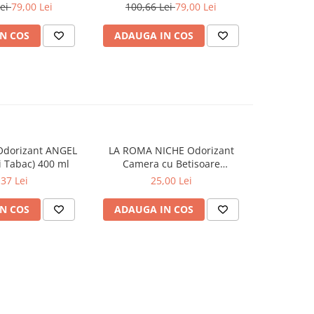
102 Spalari)
4.62 L (102 Spalari)
Awak
Lei
79,00 Lei
100,66 Lei
79,00 Lei
66,0
N COS
ADAUGA IN COS
ADAUG
Odorizant ANGEL
LA ROMA NICHE Odorizant
YUMOS Rez
 Tabac) 400 ml
Camera cu Betisoare
Flower G
MADEMOSELLE 120 ml
,37 Lei
25,00 Lei
N COS
ADAUGA IN COS
ADAUG