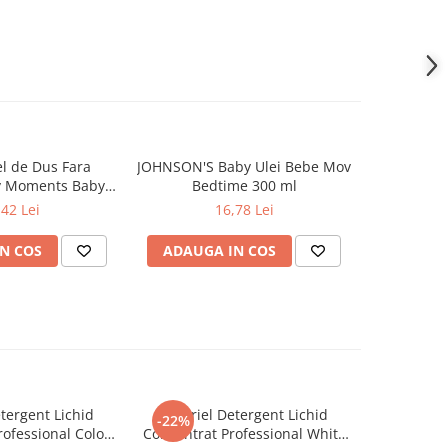
l de Dus Fara
JOHNSON'S Baby Ulei Bebe Mov
JOHNSON'
y Moments Baby
Bedtime 300 ml
Verde 
 500ml 0 luni+
,42 Lei
16,78 Lei
N COS
ADAUGA IN COS
ADAUG
tergent Lichid
A+ Ariel Detergent Lichid
LENOR D
-22%
-30%
ofessional Color
Concentrat Professional White
Allin1 PO