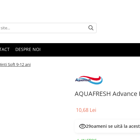
TACT
DESPRE NOI
ti Soft 9-12 ani
AQUAFRESH Advance Per
10,68 Lei
29
oameni se uită la aces