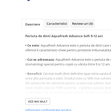
Baie
Bucatarie
Combaterea Insectelor
Caracteristici
Review-uri
(0)
Descriere
Daunatoare
Diverse produse de uz casnic
Periuta de dinti Aquafresh Advance Soft 9-12 ani
Geamuri
• Ce este:
Aquafresh Advance este o periuta de dinti care cur
Mobilier
oferind 6 caracteristici cheie pentru protectie imbunatatita
Pardoseli
•
Cui se adreseaza:
Aquafresh Advance este o periuta de d
Saci Menajeri
stomatologi special pentru copiii cu vârsta între 9 şi 12 ani.
Servetele Umede Multisuprfete
•
Beneficii
: Cei mai multi dinti definitivi apar intre varsta 
Ingrijire Personala
orice alta perioada a vietii. Smaltul este cu 50% mai vulnera
din zaharurile din alimente pentru ca este mai subtire. Du
Ingrijire Personala
cand smaltul devine 100% puternic. Ingrijirea speciala este
Ingrijirea corpului
cu blandete. De asemenea gatul periutei de dinti Aquafresh
absorbi presiunea prea mare din timpul periajului incorect
Bureti/Perie
VEZI MAI MULT
Crema
•
De ce sa alegi:
Prezinta 6 beneficii cheie care ofera o cura
Informatii conformitate produs
Deo Incaltaminte