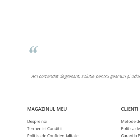
Pentru COPIL
Pentru EA
Pentru EL
Cosmetice Auto
Pet Shop
Covoare & Tapiterii
area a fost
Am comandat degresant, soluție pentru geamuri și odoriz
MAGAZINUL MEU
CLIENTI
Despre noi
Metode de
Termeni si Conditii
Politica d
Politica de Confidentialitate
Garantia 