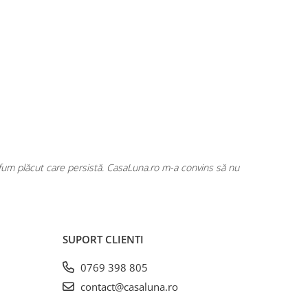
rfum plăcut care persistă. CasaLuna.ro m-a convins să nu
Cumpăr fre
SUPORT CLIENTI
0769 398 805
contact@casaluna.ro