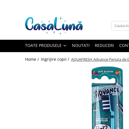
Toate Produsele
Gamma D'ORO
Gamma D'ORO
Gamma D'ORO Odorizant Cu
TOATE PRODUSELE
NOUTATI
REDUCERI
CON
Betisoare 120 ml
EYFEL
Home /
Ingrijire copii /
AQUAFRESH Advance Periuta de Din
EYFEL
EYFEL Odorizant Auto 10 ml
EYFEL Odorizant Camera cu
Betisoare 120 ml
EYFEL Spray Odorizant 400 ml
LORIS
LORIS
LORIS Odorizant cu Betisoare 120
ml