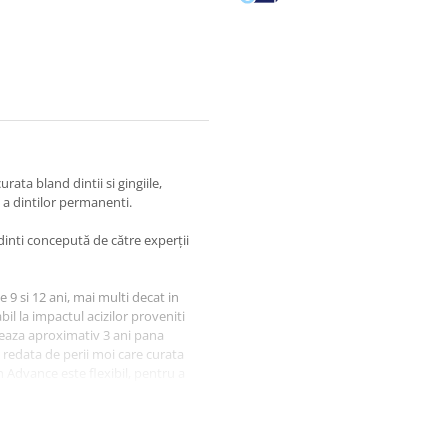
ata bland dintii si gingiile,
 a dintilor permanenti.
inti concepută de către experţii
de 9 si 12 ani, mai multi decat in
bil la impactul acizilor proveniti
reaza aproximativ 3 ani pana
 redata de perii moi care curata
 Advance este flexibil, pentru a
.
tare blanda a dintilor si gingiilor