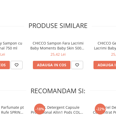
ti periuta de dinti Aquafresh
sta de dinti Aquafresh Advance.
PRODUSE SIMILARE
tectie imbunatatita a dintilor
 lungimi diferite, maner
intii si gingiile in timpul
y Sampon cu
CHICCO Sampon Fara Lacrimi
CHICCO Ge
nal 750 ml
Baby Moments Baby Skin 500ml
Lacrimi Bab
0luni+
Skin Relax
Lei
25,42 Lei
25
COS
ADAUGA IN COS
ADAUGA I
RECOMANDAM SI:
 Parfumate pt
ARIEL Detergent Capsule
A+ Ariel De
-18%
-22%
r Rufe SPRING
Professional Allin1 Pods COLOR
Concentrat Pr