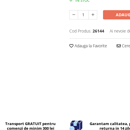
IN STOC
ADAUG
Cod Produs:
26144
Ai nevoie d
Adauga la Favorite
Cere 
Transport GRATUIT pentru
Garantam calitatea, 
comenzi de minim 300 lei
returna in 14 zil