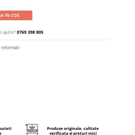
A IN COS
e ajutor?
0769 398 805
informatii
puteti
Produse originale, calitate
e
verificata si preturi mici