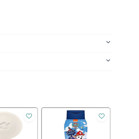
t de 2 ori pe zi, impreuna cu pasta de dinti
imensiuni reduse, perii fini si de lungimi diferite,