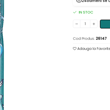
22
oameni se u
IN STOC
Cod Produs:
26147
Adauga la Favorit