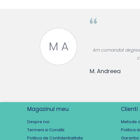
M A
Am comandat degresant, soluție pentru 
care persistă. Casa
M. Andreea
Magazinul meu
Clienti
Despre noi
Metode d
Termeni si Conditii
Politica 
Politica de Confidentialitate
Garantia