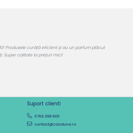
T R
ță eficient și au un parfum plăcut
 prețuri mici!
Suport clienti
0769 398 805
contact@casaluna.ro