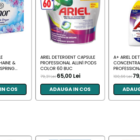
LE
ARIEL DETERGENT CAPSULE
A+ ARIEL DE
HAINE &
PROFESSIONAL ALLIN1 PODS
CONCENTRA
SPRING
COLOR 60 BUC
PROFESSION
 BUC
L (102 SPALA
65,00 Lei
79
79,31 Lei
100,66 Lei
IN COS
ADAUGA IN COS
ADAUG