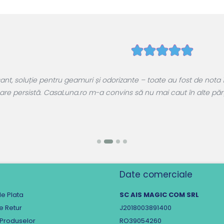
geamuri și odorizante – toate au fost de nota 10! Produsele cură
Luna.ro m-a convins să nu mai caut în alte părți. Super calitate la
Date comerciale
e Plata
SC AIS MAGIC COM SRL
de Retur
J2018003891400
 Produselor
RO39054260