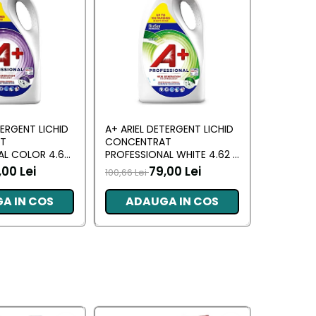
TERGENT LICHID
A+ ARIEL DETERGENT LICHID
LENOR DE
T
CONCENTRAT
ALLIN1 PO
AL COLOR 4.62
PROFESSIONAL WHITE 4.62 L
SPRING A
RI)
(102 SPALARI)
,00 Lei
79,00 Lei
100,66 Lei
66,09 Lei
A IN COS
ADAUGA IN COS
ADA