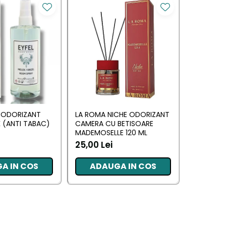
Y ODORIZANT
LA ROMA NICHE ODORIZANT
YUMOS R
 (ANTI TABAC)
CAMERA CU BETISOARE
CAMERA 
MADEMOSELLE 120 ML
(YUMOS 
25,00 Lei
10,17 Lei
A IN COS
ADAUGA IN COS
ADA