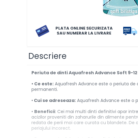
Solutii de scos pete
Tablete & Capsule
Produse Dezinfectante-
PLATA ONLINE SECURIZATA
SAU NUMERAR LA LIVRARE
Antibacteriene
Produse de uz casnic
Produse de uz casnic
Descriere
Baie
Periuta de dinti Aquafresh Advance Soft 9-12
Bucatarie
• Ce este:
Aquafresh Advance este o periuta de dint
Combaterea Insectelor
permanenti.
Daunatoare
•
Cui se adreseaza:
Aquafresh Advance este o peri
Diverse produse de uz casnic
•
Beneficii
: Cei mai multi dinti definitivi apar in
Geamuri
acizilor proveniti din zaharurile din alimente pen
Mobilier
redata de perii moi care curata cu blandete. De 
periajului incorect.
Pardoseli