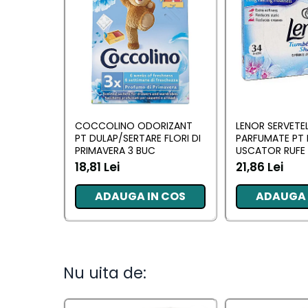
Camera
Lumanari Parfumate
Masina
Deodorante & Parfumuri
Deodorante &
Parfumuri
COCCOLINO ODORIZANT
LENOR SERVETE
PT DULAP/SERTARE FLORI DI
PARFUMATE PT 
PRIMAVERA 3 BUC
USCATOR RUFE 
Parfumuri
AWAKENING 34
18,81 Lei
21,86 Lei
Roll-on
ADAUGA IN COS
ADAUGA 
Spray
Stick
Casete cadou
Nu uita de:
Casete cadou
Pentru COPIL