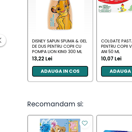
Ingrijirea parului
Balsam de par
Fixativ si spuma de par
Masca & Gel de par
Sampon
DISNEY SAPUN SPUMA & GEL
COLGATE PASTA
Vopsea de par
DE DUS PENTRU COPII CU
PENTRU COPII 
Servetele Umede & Uscate
POMPA LION KING 300 ML
ANI 50 ML
Ingrijire copii
13,22 Lei
10,07 Lei
Ingrijire copii
ADAUGA IN COS
ADAUGA 
Cosmetice copii
Odorizante
Recomandam si:
Odorizante
Aer Conditionat
Baie