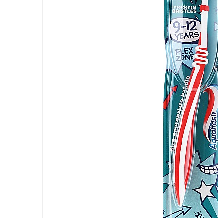
LORIS
LORIS
LORIS Odorizant cu Betisoare
120 ml
Detergent Rufe
Detergent Rufe
Anticalcar
Apret & solutii speciale
Balsam rufe
Detergent lichid
Detergent pudra
Inalbitor
Parfum de rufe
Solutie de intretinere textile