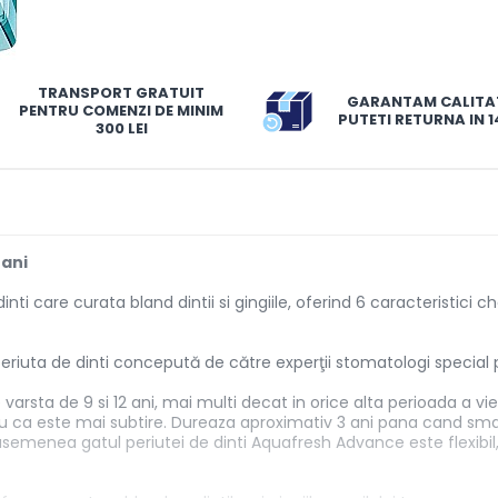
TRANSPORT GRATUIT
GARANTAM CALITA
PENTRU COMENZI DE MINIM
PUTETI RETURNA IN 14
300 LEI
 ani
i care curata bland dintii si gingiile, oferind 6 caracteristici c
uta de dinti concepută de către experţii stomatologi special pent
tre varsta de 9 si 12 ani, mai multi decat in orice alta perioada a v
tru ca este mai subtire. Dureaza aproximativ 3 ani pana cand smal
asemenea gatul periutei de dinti Aquafresh Advance este flexibil