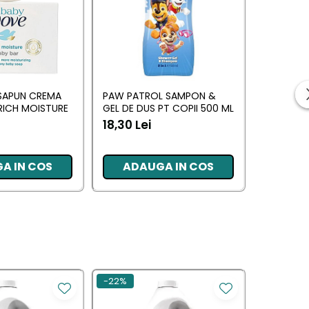
SAPUN CREMA
PAW PATROL SAMPON &
CHUPA CH
 RICH MOISTURE
GEL DE DUS PT COPII 500 ML
BALSAMUR
AROME
18,30 Lei
30,00 L
A IN COS
ADAUGA IN COS
ADA
-22%
-30%