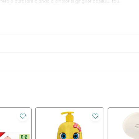
era o curatare blanda a dintilor si gingiilor copilului tau.
a folositi periuta de dinti Aquafresh Advance, prin periaj regula
 pentru protectie imbunatatita a dintilor permanenti: cap activ de d
tru a proteja dintii si gingiile in timpul periajului.