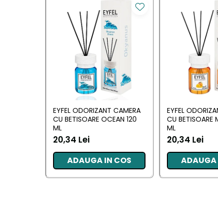
Pentru EA
Pentru EL
Cosmetice Auto
Pet Shop
Covoare & Tapiterii
EYFEL ODORIZANT CAMERA
EYFEL ODORIZ
CU BETISOARE OCEAN 120
CU BETISOARE 
ML
ML
20,34 Lei
20,34 Lei
ADAUGA IN COS
ADAUGA 