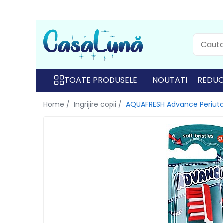
Toate Produsele
Gamma D'ORO
Gamma D'ORO
TOATE PRODUSELE
NOUTATI
REDUC
Gamma D'ORO Odorizant Cu
Home /
Ingrijire copii /
AQUAFRESH Advance Periuta d
Betisoare 120 ml
EYFEL
EYFEL
EYFEL Odorizant Auto 10 ml
EYFEL Odorizant Camera cu
Betisoare 120 ml
EYFEL Spray Odorizant 400 ml