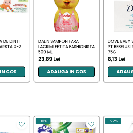
 DE DINTI
DALIN SAMPON FARA
DOVE BABY 
VARSTA 0-2
LACRIMI FETITA FASHIONISTA
PT BEBELUSI
500 ML
75G
23,89 Lei
8,13 Lei
IN COS
ADAUGA IN COS
ADAUG
-18%
-22%