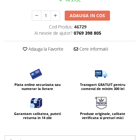
IN STOC
ADAUGA IN COS
Cod Produs:
46729
Ai nevoie de ajutor?
0769 398 805
Adauga la Favorite
Cere informatii
Plata online securizata sau
Transport GRATUIT pentru
numerar la livrare
comenzi de minim 300 lei
Garantam calitatea, puteti
Produse originale, calitate
returna in 14 zile
verificata si preturi mici