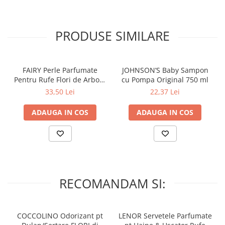
PRODUSE SIMILARE
Atentie
!
Nu este potrivit pentru copiii sub 3 ani.
FAIRY Perle Parfumate
JOHNSON’S Baby Sampon
Piese mici. Pericol de asfixiere. A se evita contactul cu ochii. In
Pentru Rufe Flori de Arbore
cu Pompa Original 750 ml
cazul contactului cu ochii, clatiti din abundenta cu apa.
de Matase & Iasomie
33,50 Lei
22,37 Lei
Sensitive Skin 155 g
A se utiliza doar sub supravegherea unui adult. Utilizati produsul
doar pentru ce a fost destinat. Doar pentru uz extern. Pastrati
ADAUGA IN COS
ADAUGA IN COS
aceste indicatii pentru referinte ulterioare
RECOMANDAM SI:
COCCOLINO Odorizant pt
LENOR Servetele Parfumate