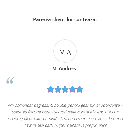
Parerea clientilor conteaza:
M A
M. Andreea
u
Am comandat degresant, soluție pentru geamuri și odorizante –
toate au fost de nota 10! Produsele curăță eficient și au un
ă
parfum plăcut care persistă. CasaLuna.ro m-a convins să nu mai
caut în alte părți. Super calitate la prețuri mici!