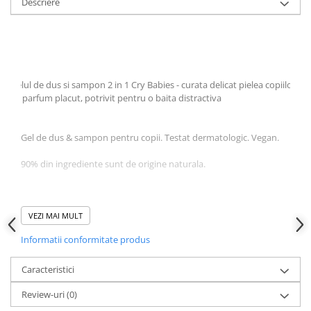
Descriere
Gelul de dus si sampon 2 in 1 Cry Babies - curata delicat pielea copiilor,
cu parfum placut, potrivit pentru o baita distractiva
Gel de dus & sampon pentru copii. Testat dermatologic. Vegan.
90% din ingrediente sunt de origine naturala.
VEZI MAI MULT
Informatii conformitate produs
Mod de folosire:
Aplicati produsul pe corp si par, masati, apoi clatiti din
Caracteristici
abundenta cu apa.
Review-uri
(0)