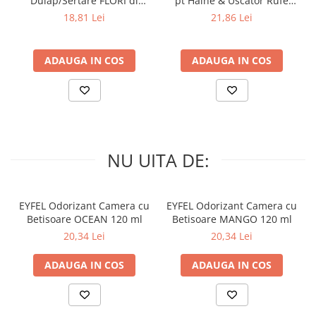
Dulap/Sertare FLORI di
pt Haine & Uscator Rufe
PRIMAVERA 3 buc
SPRING AWAKENING 34 buc
18,81 Lei
21,86 Lei
ADAUGA IN COS
ADAUGA IN COS
NU UITA DE:
EYFEL Odorizant Camera cu
EYFEL Odorizant Camera cu
Betisoare OCEAN 120 ml
Betisoare MANGO 120 ml
20,34 Lei
20,34 Lei
ADAUGA IN COS
ADAUGA IN COS