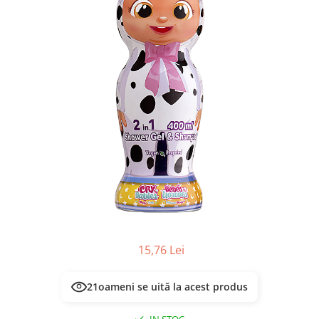
Masca & Gel de par
Sampon
Vopsea de par
Servetele Umede & Uscate
15,76 Lei
21
oameni se uită la acest produs