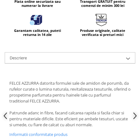
Plata online securizata sau
Transport GRATUIT pentru
numerar la livrare
comenzi de minim 300 lei
Garantam calitatea, puteti
Produse originale, calitate
returna in 14 zile
verificata si preturi mici
Descriere
FELCE AZZURRA datorita formulei sale de amidon de porumb, da
rufelor curate o lumina naturala, revitalizeaza tesuturile, oferind o
prospetime parfumata pentru hainele tale cu parfumul
traditional FELCE AZZURRA.
Patrunde adanc in fibre, facand calcarea rapida si facila chiar si
pentru materiale dificile. Este eficient pe ambele tesuturi, uscate
si umede, cu fiare de calcat cu aburi normale.
Informatii conformitate produs