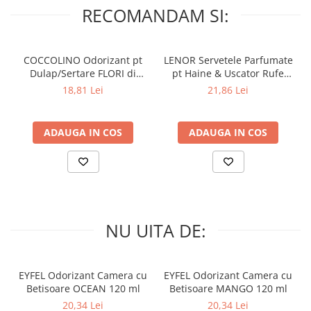
RECOMANDAM SI:
COCCOLINO Odorizant pt
LENOR Servetele Parfumate
Dulap/Sertare FLORI di
pt Haine & Uscator Rufe
PRIMAVERA 3 buc
SPRING AWAKENING 34 buc
18,81 Lei
21,86 Lei
ADAUGA IN COS
ADAUGA IN COS
NU UITA DE:
EYFEL Odorizant Camera cu
EYFEL Odorizant Camera cu
Betisoare OCEAN 120 ml
Betisoare MANGO 120 ml
20,34 Lei
20,34 Lei