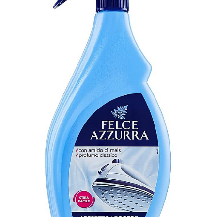
Masca & Gel de par
Sampon
Vopsea de par
Servetele Umede & Uscate