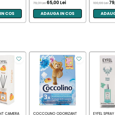
 BUC
L (102 SPALA
65,00 Lei
79
79,31 Lei
100,66 Lei
IN COS
ADAUGA IN COS
ADAUG
ANT CAMERA
COCCOLINO ODORIZANT
EYFEL SPRA