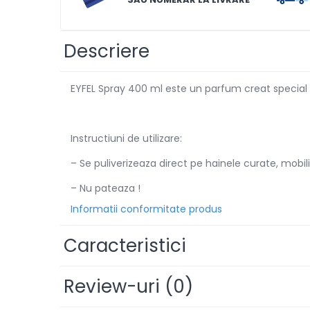
Solutii de scos pete
Tablete & Capsule
Descriere
Produse Dezinfectante-
Antibacteriene
EYFEL Spray 400 ml este un parfum creat special p
Produse de uz casnic
Produse de uz casnic
Instructiuni de utilizare:
Baie
– Se puliverizeaza direct pe hainele curate, mobili
Bucatarie
– Nu pateaza !
Combaterea Insectelor
Informatii conformitate produs
Daunatoare
Diverse produse de uz casnic
Caracteristici
Geamuri
Mobilier
Review-uri
(0)
Pardoseli