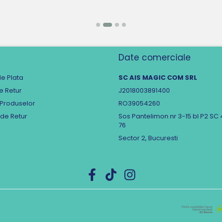
Date comerciale
e Plata
SC AIS MAGIC COM SRL
de Retur
J2018003891400
 Produselor
RO39054260
 de Retur
Sos Pantelimon nr 3-15 bl P2 SC 
76
Sector 2, Bucuresti