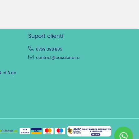
Suport clienti
0769 398 805
contact@casaluna.ro
4 et 3 ap