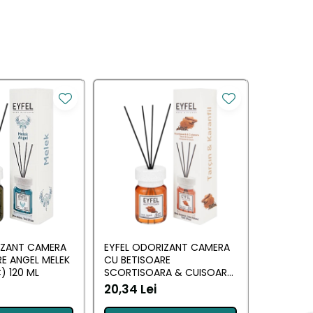
IZANT CAMERA
EYFEL ODORIZANT CAMERA
EYFEL O
E ANGEL MELEK
CU BETISOARE
CU BETIS
) 120 ML
SCORTISOARA & CUISOARE
ML
120 ML
20,34 Lei
20,34 L