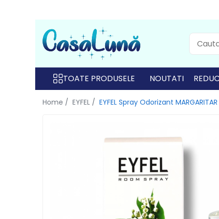
Toate Produsele
Gamma D'ORO
Gamma D'ORO
TOATE PRODUSELE
NOUTATI
REDUC
Gamma D'ORO Odorizant Cu
Home /
EYFEL /
EYFEL Spray Odorizant MARGARITA
Betisoare 120 ml
EYFEL
EYFEL
EYFEL Odorizant Auto 10 ml
EYFEL Odorizant Camera cu
Betisoare 120 ml
EYFEL Spray Odorizant 400 ml