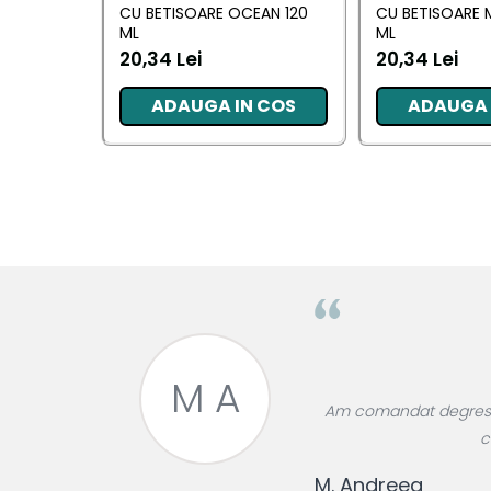
CU BETISOARE OCEAN 120
CU BETISOARE 
Pentru EA
ML
ML
20,34 Lei
20,34 Lei
Pentru EL
Cosmetice Auto
ADAUGA IN COS
ADAUGA 
Pet Shop
Covoare & Tapiterii
M A
roase divin,
Am comandat degresant
re!
c
M. Andreea