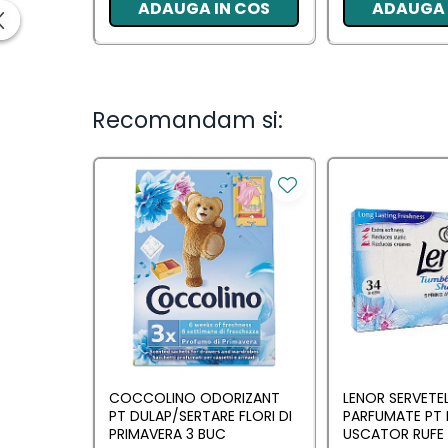
Ingrijirea parului
ADAUGA IN COS
ADAUGA 
Balsam de par
Fixativ si spuma de par
Masca & Gel de par
Sampon
Recomandam si:
Vopsea de par
Servetele Umede & Uscate
Ingrijire copii
Ingrijire copii
Cosmetice copii
Odorizante
Odorizante
COCCOLINO ODORIZANT
LENOR SERVETE
Aer Conditionat
PT DULAP/SERTARE FLORI DI
PARFUMATE PT 
PRIMAVERA 3 BUC
USCATOR RUFE 
Baie