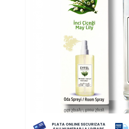
LORIS
LORIS
LORIS Odorizant cu Betisoare
120 ml
Detergent Rufe
Detergent Rufe
Anticalcar
Apret & solutii speciale
Balsam rufe
Detergent lichid
Detergent pudra
Inalbitor
Parfum de rufe
PLATA ONLINE SECURIZATA
Solutie de intretinere textile
SAU NUMERAR LA LIVRARE