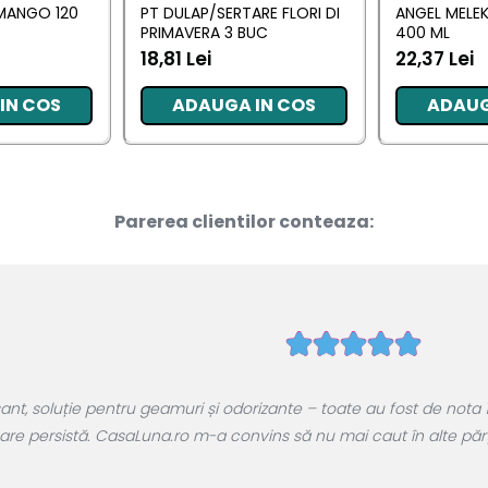
MANGO 120
PT DULAP/SERTARE FLORI DI
ANGEL MELEK
PRIMAVERA 3 BUC
400 ML
18,81 Lei
22,37 Lei
IN COS
ADAUGA IN COS
ADAUG
Parerea clientilor conteaza:
, soluție pentru geamuri și odorizante – toate au fost de nota 1
are persistă. CasaLuna.ro m-a convins să nu mai caut în alte părți.