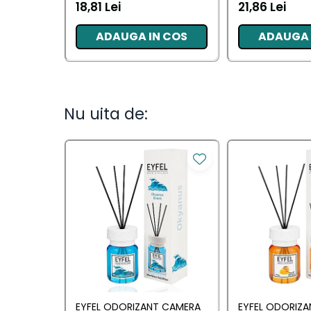
AWAKENING 34
18,81 Lei
21,86 Lei
Camera
Lumanari Parfumate
ADAUGA IN COS
ADAUGA 
Masina
Deodorante & Parfumuri
Deodorante &
Nu uita de:
Parfumuri
Parfumuri
Roll-on
Spray
Stick
Casete cadou
Casete cadou
Pentru COPIL
EYFEL ODORIZANT CAMERA
EYFEL ODORIZ