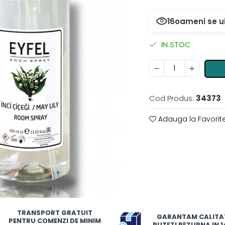
16
oameni se u
IN STOC
Cod Produs:
34373
Adauga la Favorit
TRANSPORT GRATUIT
GARANTAM CALITA
PENTRU COMENZI DE MINIM
PUTETI RETURNA IN 14