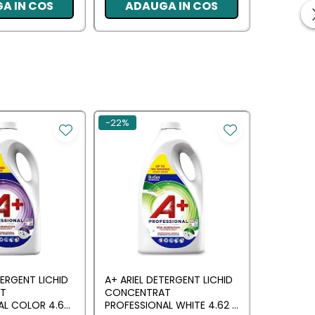
A IN COS
ADAUGA IN COS
ADA
-22%
-30%
TERGENT LICHID
A+ ARIEL DETERGENT LICHID
LENOR DE
T
CONCENTRAT
ALLIN1 PO
AL COLOR 4.62
PROFESSIONAL WHITE 4.62 L
SPRING A