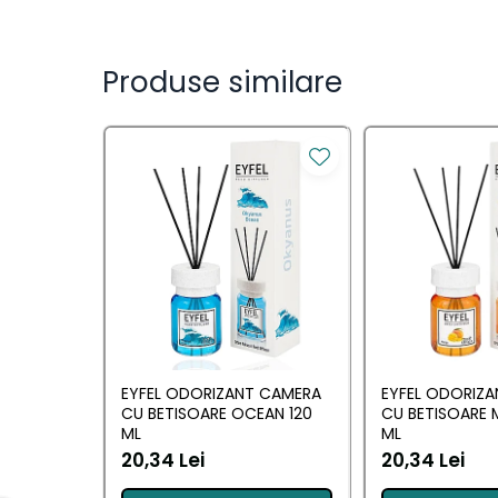
Saci Menajeri
Servetele Umede Multisuprfete
Produse similare
Ingrijire Personala
Ingrijire Personala
Ingrijirea corpului
Bureti/Perie
Crema
Deo Incaltaminte
Gel de dus
Igiena orala
Ingrijire intima
Lotiune de corp
EYFEL ODORIZANT CAMERA
EYFEL ODORIZ
CU BETISOARE OCEAN 120
CU BETISOARE 
Produse pentru ras
ML
ML
Sapunuri
20,34 Lei
20,34 Lei
Spuma de baie