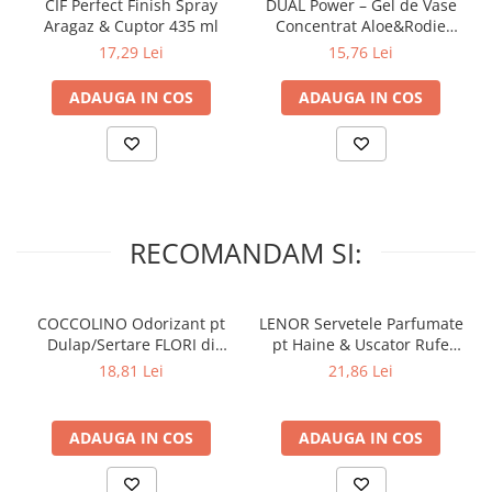
CIF Perfect Finish Spray
DUAL Power – Gel de Vase
Aragaz & Cuptor 435 ml
Concentrat Aloe&Rodie
Antibacterian 1000ml
17,29 Lei
15,76 Lei
ADAUGA IN COS
ADAUGA IN COS
RECOMANDAM SI:
COCCOLINO Odorizant pt
LENOR Servetele Parfumate
Dulap/Sertare FLORI di
pt Haine & Uscator Rufe
PRIMAVERA 3 buc
SPRING AWAKENING 34 buc
18,81 Lei
21,86 Lei
ADAUGA IN COS
ADAUGA IN COS