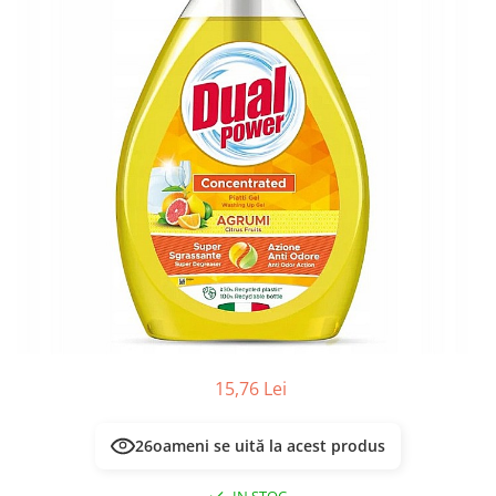
Masca & Gel de par
Sampon
Vopsea de par
Servetele Umede & Uscate
15,76 Lei
26
oameni se uită la acest produs