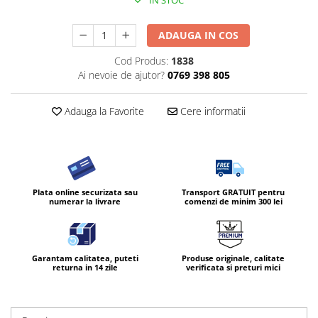
IN STOC
ADAUGA IN COS
Cod Produs:
1838
Ai nevoie de ajutor?
0769 398 805
Adauga la Favorite
Cere informatii
Plata online securizata sau
Transport GRATUIT pentru
numerar la livrare
comenzi de minim 300 lei
Garantam calitatea, puteti
Produse originale, calitate
returna in 14 zile
verificata si preturi mici