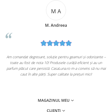
M A
M. Andreea
u
Am comandat degresant, soluție pentru geamuri și odorizante –
toate au fost de nota 10! Produsele curăță eficient și au un
ă
parfum plăcut care persistă. CasaLuna.ro m-a convins să nu mai
caut în alte părți. Super calitate la prețuri mici!
MAGAZINUL MEU
CLIENTI