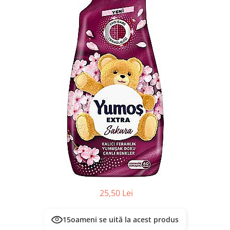
Masca & Gel de par
Sampon
Vopsea de par
Servetele Umede & Uscate
25,50 Lei
15
oameni se uită la acest produs