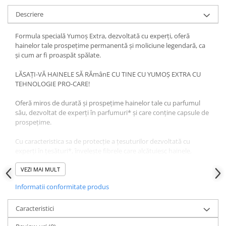
Descriere
Formula specială Yumoş Extra, dezvoltată cu experţi, oferă
hainelor tale prospeţime permanentă şi moliciune legendară, ca
şi cum ar fi proaspăt spălate.
LĂSAȚI-VĂ HAINELE SĂ RĂmânE CU TINE CU YUMOȘ EXTRA CU
TEHNOLOGIE PRO-CARE!
Oferă miros de durată și prospețime hainelor tale cu parfumul
său, dezvoltat de experți în parfumuri* și care conține capsule de
prospețime.
Cu caracteristica sa de protecție a țesuturilor dezvoltată cu
experți în țesături*, învelește fibrele care alcătuiesc hainele,
prevenind uzura și ruperea în timpul purtării și spălării. În acest
fel, oferă moliciune legendară, uscare rapidă și călcare ușoară.
VEZI MAI MULT
Informatii conformitate produs
Cu formula sa specială dezvoltată de experți în culoare*, asigură
că culorile hainelor tale rămân ca noi pentru mai mult timp.
Caracteristici
Are grija de pielea ta neutralizand efectul detergentului cu