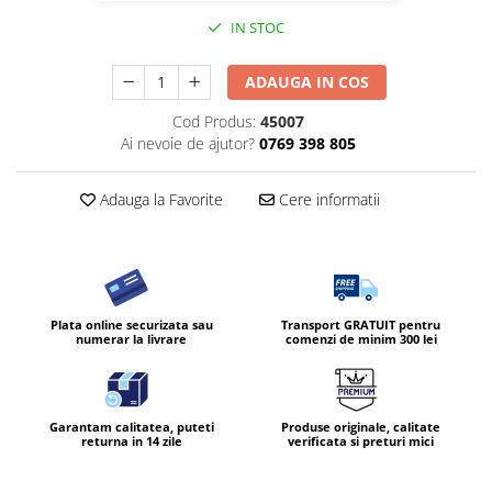
IN STOC
ADAUGA IN COS
Cod Produs:
45007
Ai nevoie de ajutor?
0769 398 805
Adauga la Favorite
Cere informatii
Plata online securizata sau
Transport GRATUIT pentru
numerar la livrare
comenzi de minim 300 lei
Garantam calitatea, puteti
Produse originale, calitate
returna in 14 zile
verificata si preturi mici