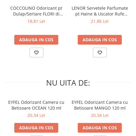
COCCOLINO Odorizant pt
LENOR Servetele Parfumate
Dulap/Sertare FLORI di
pt Haine & Uscator Rufe
PRIMAVERA 3 buc
SPRING AWAKENING 34 buc
18,81 Lei
21,86 Lei
ADAUGA IN COS
ADAUGA IN COS
NU UITA DE:
EYFEL Odorizant Camera cu
EYFEL Odorizant Camera cu
Betisoare OCEAN 120 ml
Betisoare MANGO 120 ml
20,34 Lei
20,34 Lei
ADAUGA IN COS
ADAUGA IN COS