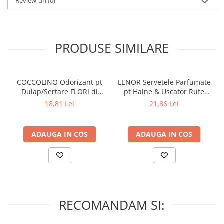
Review-uri
(0)
formula sa speciala dezvoltata de expertii Yumoş Extra.
PRODUSE SIMILARE
COCCOLINO Odorizant pt
LENOR Servetele Parfumate
Dulap/Sertare FLORI di
pt Haine & Uscator Rufe
PRIMAVERA 3 buc
SPRING AWAKENING 34 buc
18,81 Lei
21,86 Lei
ADAUGA IN COS
ADAUGA IN COS
RECOMANDAM SI: