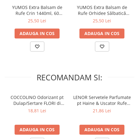
YUMOS Extra Balsam de
YUMOS Extra Balsam de
Rufe Crin 1440ml, 60
Rufe Orhidee Sălbatică
spalari
1440ml, 60 spalari
25,50 Lei
25,50 Lei
ADAUGA IN COS
ADAUGA IN COS
RECOMANDAM SI:
COCCOLINO Odorizant pt
LENOR Servetele Parfumate
Dulap/Sertare FLORI di
pt Haine & Uscator Rufe
PRIMAVERA 3 buc
SPRING AWAKENING 34 buc
18,81 Lei
21,86 Lei
ADAUGA IN COS
ADAUGA IN COS