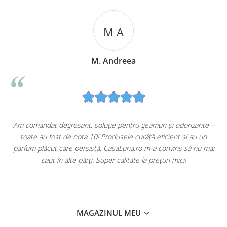
M A
M. Andreea
u
Am comandat degresant, soluție pentru geamuri și odorizante –
toate au fost de nota 10! Produsele curăță eficient și au un
ă
parfum plăcut care persistă. CasaLuna.ro m-a convins să nu mai
caut în alte părți. Super calitate la prețuri mici!
MAGAZINUL MEU