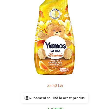
Masca & Gel de par
Sampon
Vopsea de par
Servetele Umede & Uscate
25,50 Lei
25
oameni se uită la acest produs