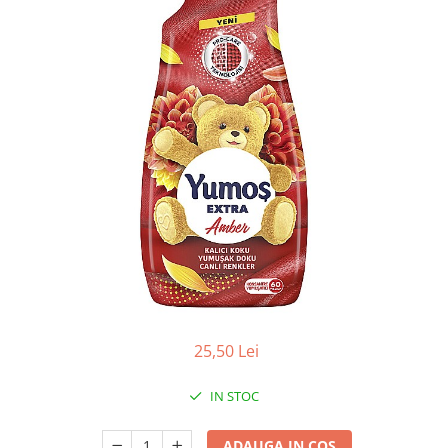
Apret & solutii speciale
Balsam rufe
Detergent lichid
Detergent pudra
Inalbitor
Parfum de rufe
Solutie de intretinere textile
Solutii de scos pete
Tablete & Capsule
Produse Dezinfectante-
Antibacteriene
Produse de uz casnic
25,50 Lei
Baie
Bucatarie
IN STOC
Combaterea Insectelor
Daunatoare
ADAUGA IN COS