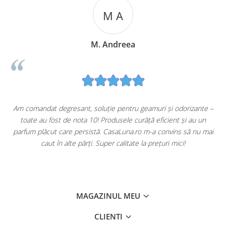
M A
M. Andreea
u
Am comandat degresant, soluție pentru geamuri și odorizante –
toate au fost de nota 10! Produsele curăță eficient și au un
ă
parfum plăcut care persistă. CasaLuna.ro m-a convins să nu mai
caut în alte părți. Super calitate la prețuri mici!
MAGAZINUL MEU
CLIENTI