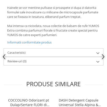
Produse pentru ras
Sapunuri
Hainele se vor mentine pufoase si proaspete zi dupa zi datorita
formulei sale inovatoare cu milioane de microcapsule parfumate
Spuma de baie
care se fixeaza in tesatura, eliberand parfum treptat.
Ingrijirea parului
Mai intensa ca niciodata, noua colectie de balsam de rufe YUMOS
Balsam de par
Extra combina parfumuri florale si fructate create special pentru
Fixativ si spuma de par
YUMOS de catre experti parfumieri.
Masca & Gel de par
Informatii conformitate produs
Sampon
Vopsea de par
Caracteristici
Servetele Umede & Uscate
Review-uri
(0)
Ingrijire copii
Cosmetice copii
Odorizante
PRODUSE SIMILARE
Aer Conditionat
Baie
Camera
COCCOLINO Odorizant pt
DASH Detergent Capsule
Dulap/Sertare FLORI di
Universal Stella Alpina &