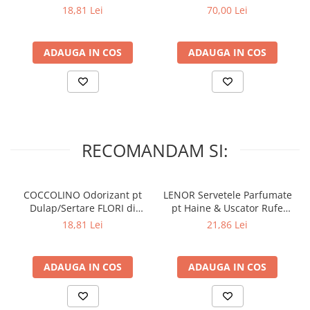
Lumanari Parfumate
PRIMAVERA 3 buc
Muschino Bianco 60 buc
18,81 Lei
70,00 Lei
Masina
Deodorante & Parfumuri
ADAUGA IN COS
ADAUGA IN COS
Parfumuri
Roll-on
Spray
Stick
RECOMANDAM SI:
Casete cadou
Pentru COPIL
Pentru EA
COCCOLINO Odorizant pt
LENOR Servetele Parfumate
Pentru EL
Dulap/Sertare FLORI di
pt Haine & Uscator Rufe
PRIMAVERA 3 buc
SPRING AWAKENING 34 buc
18,81 Lei
21,86 Lei
Cosmetice Auto
Pet Shop
Covoare & Tapiterii
ADAUGA IN COS
ADAUGA IN COS