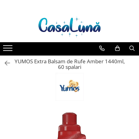
Toate Produsele
Gamma D'ORO
Gamma D'ORO Odorizant Cu
Betisoare 120 ml
EYFEL
YUMOS Extra Balsam de Rufe Amber 1440ml,
EYFEL Odorizant Auto 10 ml
60 spalari
EYFEL Odorizant Camera cu
Betisoare 120 ml
EYFEL Spray Odorizant 400 ml
LORIS
LORIS Odorizant cu Betisoare 120
ml
Detergent Rufe
Anticalcar