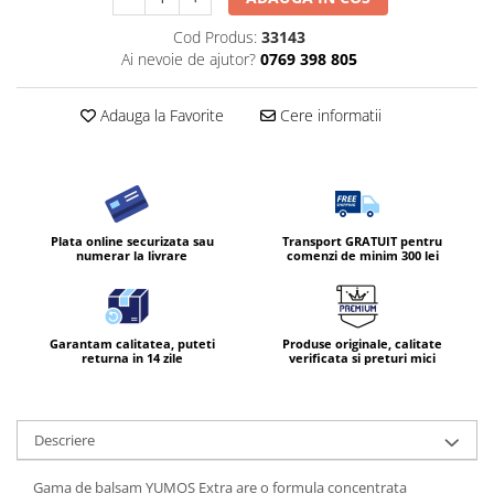
Diverse produse de uz casnic
Cod Produs:
33143
Ai nevoie de ajutor?
0769 398 805
Geamuri
Mobilier
Adauga la Favorite
Cere informatii
Pardoseli
Saci Menajeri
Servetele Umede Multisuprfete
Ingrijire Personala
Plata online securizata sau
Transport GRATUIT pentru
numerar la livrare
comenzi de minim 300 lei
Ingrijirea corpului
Bureti/Perie
Crema
Garantam calitatea, puteti
Produse originale, calitate
Deo Incaltaminte
returna in 14 zile
verificata si preturi mici
Gel de dus
Igiena orala
Ingrijire intima
Descriere
Lotiune de corp
Gama de balsam YUMOS Extra are o formula concentrata