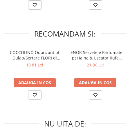
RECOMANDAM SI:
COCCOLINO Odorizant pt
LENOR Servetele Parfumate
Dulap/Sertare FLORI di
pt Haine & Uscator Rufe
PRIMAVERA 3 buc
SPRING AWAKENING 34 buc
18,81 Lei
21,86 Lei
ADAUGA IN COS
ADAUGA IN COS
NU UITA DE: