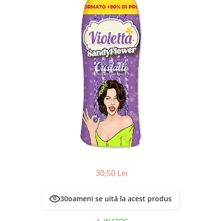
Masca & Gel de par
Sampon
Vopsea de par
Servetele Umede & Uscate
30,50 Lei
30
oameni se uită la acest produs