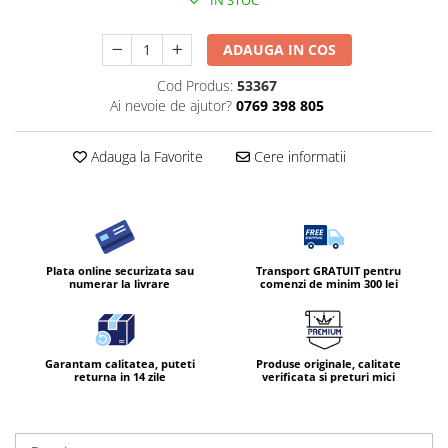
IN STOC
ADAUGA IN COS
Cod Produs:
53367
Ai nevoie de ajutor?
0769 398 805
Adauga la Favorite
Cere informatii
Plata online securizata sau
Transport GRATUIT pentru
numerar la livrare
comenzi de minim 300 lei
Garantam calitatea, puteti
Produse originale, calitate
returna in 14 zile
verificata si preturi mici