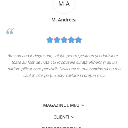
M A
M. Andreea
u
Am comandat degresant, soluție pentru geamuri și odorizante –
toate au fost de nota 10! Produsele curăță eficient și au un
ă
parfum plăcut care persistă. CasaLuna.ro m-a convins să nu mai
caut în alte părți. Super calitate la prețuri mici!
MAGAZINUL MEU
CLIENTI