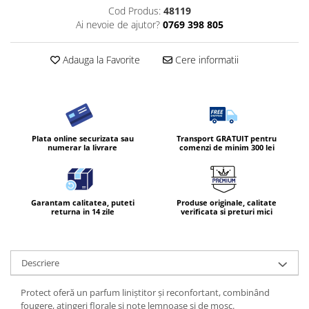
Cod Produs:
48119
Ai nevoie de ajutor?
0769 398 805
Adauga la Favorite
Cere informatii
Plata online securizata sau
Transport GRATUIT pentru
numerar la livrare
comenzi de minim 300 lei
Garantam calitatea, puteti
Produse originale, calitate
returna in 14 zile
verificata si preturi mici
Descriere
Protect oferă un parfum liniștitor și reconfortant, combinând
fougere, atingeri florale și note lemnoase si de mosc.