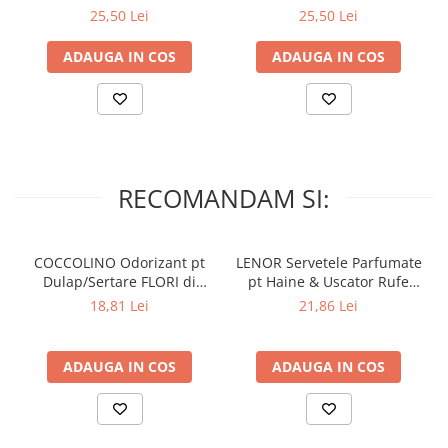
spalari
spalari
25,50 Lei
25,50 Lei
ADAUGA IN COS
ADAUGA IN COS
RECOMANDAM SI:
COCCOLINO Odorizant pt
LENOR Servetele Parfumate
Dulap/Sertare FLORI di
pt Haine & Uscator Rufe
PRIMAVERA 3 buc
SPRING AWAKENING 34 buc
18,81 Lei
21,86 Lei
ADAUGA IN COS
ADAUGA IN COS