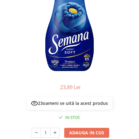
Masca & Gel de par
Sampon
Vopsea de par
Servetele Umede & Uscate
23,89 Lei
23
oameni se uită la acest produs
IN STOC
ADAUGA IN COS