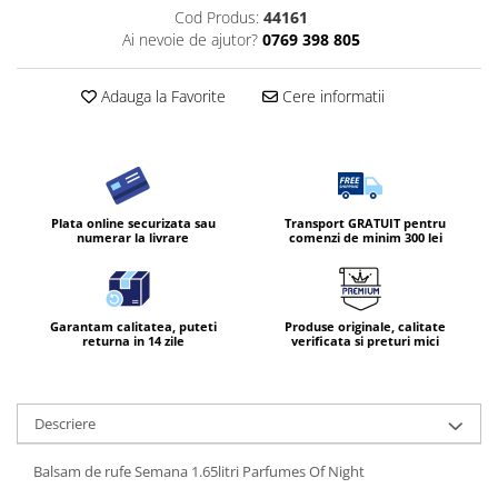
Cod Produs:
44161
Ai nevoie de ajutor?
0769 398 805
Adauga la Favorite
Cere informatii
Plata online securizata sau
Transport GRATUIT pentru
numerar la livrare
comenzi de minim 300 lei
Garantam calitatea, puteti
Produse originale, calitate
returna in 14 zile
verificata si preturi mici
Descriere
Balsam de rufe Semana 1.65litri Parfumes Of Night