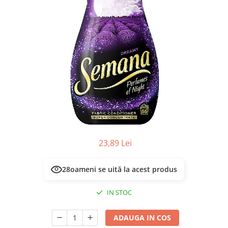
Masca & Gel de par
Sampon
Vopsea de par
Servetele Umede & Uscate
23,89 Lei
28
oameni se uită la acest produs
IN STOC
ADAUGA IN COS