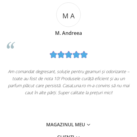
M A
M. Andreea
u
Am comandat degresant, soluție pentru geamuri și odorizante –
toate au fost de nota 10! Produsele curăță eficient și au un
ă
parfum plăcut care persistă. CasaLuna.ro m-a convins să nu mai
caut în alte părți. Super calitate la prețuri mici!
MAGAZINUL MEU