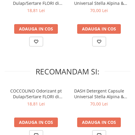
Dulap/Sertare FLORI di
Universal Stella Alpina &
PRIMAVERA 3 buc
Muschino Bianco 60 buc
18,81 Lei
70,00 Lei
ADAUGA IN COS
ADAUGA IN COS
RECOMANDAM SI:
COCCOLINO Odorizant pt
DASH Detergent Capsule
Dulap/Sertare FLORI di
Universal Stella Alpina &
PRIMAVERA 3 buc
Muschino Bianco 60 buc
18,81 Lei
70,00 Lei
ADAUGA IN COS
ADAUGA IN COS