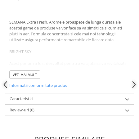
SEMANA Extra Fresh. Aromele proaspete de lunga durata ale
acestei game de produse va vor face sa va simtiti ca si cum ati
pluti in aer. Formula concentrata si cele mai noi tehnologii
utilizate asigura performante remarcabile de fiecare data.
BRIGHT SKY
Acest parfum a fost dezvoltat pentru a va ajuta sa va revitalizati
simturile si mintea cu notele sale de trandafiri, precum si cateva
note de baza de mosc pentru un plus de profunzime.
VEZI MAI MULT
Informatii conformitate produs
Caracteristici
Review-uri
(0)