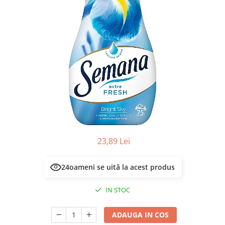
Masca & Gel de par
Sampon
Vopsea de par
Servetele Umede & Uscate
23,89 Lei
26
oameni se uită la acest produs
IN STOC
ADAUGA IN COS