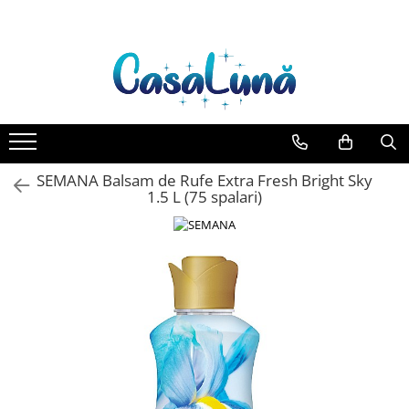
Gamma D'ORO
EYFEL
LORIS
Detergent Rufe
Produse de uz casnic
Ingrijire Personala
Ingrijire copii
Odorizante
Deodorante & Parfumuri
Casete cadou
Gamma D'ORO Odorizant Cu
EYFEL Odorizant Auto 10 ml
LORIS Odorizant cu Betisoare 120
Anticalcar
Baie
Ingrijirea corpului
Cosmetice copii
Aer Conditionat
Parfumuri
Pentru COPIL
Betisoare 120 ml
ml
EYFEL Odorizant Camera cu
Apret & solutii speciale
Bucatarie
Bureti/Perie
Baie
Roll-on
Pentru EA
Betisoare 120 ml
Crema
Balsam rufe
Combaterea Insectelor
Camera
Spray
Pentru EL
EYFEL Spray Odorizant 400 ml
Daunatoare
Deo Incaltaminte
Detergent lichid
Lumanari Parfumate
Stick
SEMANA Balsam de Rufe Extra Fresh Bright Sky
Gel de dus
Diverse produse de uz casnic
1.5 L (75 spalari)
Detergent pudra
Masina
Igiena orala
Geamuri
Inalbitor
Ingrijire intima
Mobilier
Parfum de rufe
Lotiune de corp
Pardoseli
Produse pentru ras
Solutie de intretinere textile
Saci Menajeri
Sapunuri
Solutii de scos pete
Spuma de baie
Servetele Umede Multisuprfete
Tablete & Capsule
Ingrijirea parului
Balsam de par
Fixativ si spuma de par